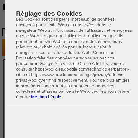
BE
Réglage des Cookies
Les Cookies sont des petits morceaux de données
envoyées par un site Web et conservées dans le
navigateur Web sur l'ordinateur de l'utilisateur et renvoyées
au site Web lorsque que l'utilisateur réutilise celui-ci. Ils
permettent au site Web de conserver des informations
relatives aux choix opérés par l'utilisateur et/ou à
enregistrer son activité sur le site Web. Concernant
l'utilisation faite des données personnelles par nos
partenaires Google Analytics et Oracle AddThis, veuillez
1 AVOCAT(S)
consulter https://policies.google.com/technologies/partner-
sites et https://www.oracle.com/be/legal/privacy/addthis-
EXPÉRIMENTÉ(S)
privacy-policy-fr.html respectivement. Pour de plus amples
EN DROIT IMMOBILIER
informations concernant les données personnelles
collectées et utilisées par ce site Web, veuillez vous référer
à notre
Mention Légale.
PAOLO CRISCENZO
Avocat pénaliste
Plaide dans les arrondissements judicaires
suivants : à BRUXELLES - NAMUR -LIEGE
- MONS - CHARLEROI
DERNIÈRE PUBLICATION
Code pénal - De l'homicide, des blessures
R
F
et coups justifiés
R
F