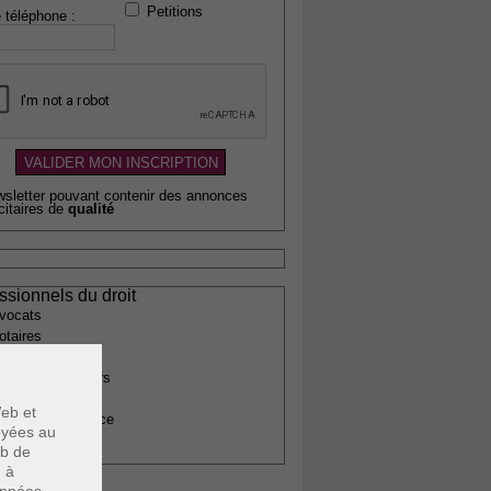
Petitions
 téléphone :
wsletter pouvant contenir des annonces
citaires de
qualité
ssionnels du droit
vocats
otaires
rchitectes
gents immobiliers
omptables
eb et
uissiers de justice
voyées au
édecins
eb de
u à