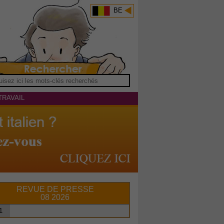
BE
TRAVAIL
REVUE DE PRESSE
08 2026
1