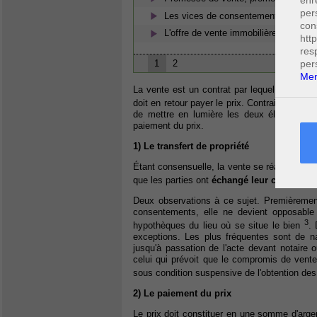
enr
per
Les vices de consentement dans la v
con
L'offre de vente immobilière
htt
res
1
2
per
Men
La vente est un contrat par lequel le vendeu
doit en retour payer le prix. Contrairement à 
de mettre en lumière les deux éléments fon
paiement du prix.
1) Le transfert de propriété
Étant consensuelle, la vente se réalise par l
que les parties ont
échangé leur consente
Deux observations à ce sujet. Premièrement
consentements, elle ne devient opposable a
3
hypothèques du lieu où se situe le bien
. 
exceptions. Les plus fréquentes sont de natu
jusqu'à passation de l'acte devant notaire 
celui qui prévoit que le compromis de vente
sous condition suspensive de l'obtention de
2) Le paiement du prix
Le prix doit constituer en une somme d'argent