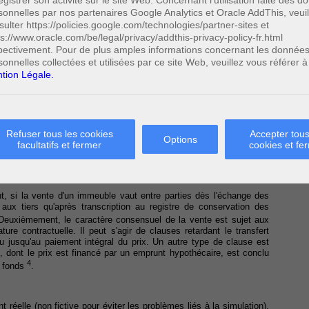
egistrer son activité sur le site Web. Concernant l'utilisation faite des 
sonnelles par nos partenaires Google Analytics et Oracle AddThis, veuil
ente immobilière
sulter https://policies.google.com/technologies/partner-sites et
ps://www.oracle.com/be/legal/privacy/addthis-privacy-policy-fr.html
pectivement. Pour de plus amples informations concernant les donnée
sonnelles collectées et utilisées par ce site Web, veuillez vous référer à
tion Légale.
r transmet la propriété d'un bien, ici un immeuble, à l'acheteur qui
1
la définition donnée par le Code civil
, l'énoncé qui précède permet
damentaux de la vente, à savoir le transfert de propriété et le
Refuser tous les cookies
Accepter tous
Options
facultatifs et fermer
cookies et fe
a conclusion du contrat. Plus précisément, la vente est parfaite dès
2
ment
respectif sur la chose vendue et le prix
.
, si la vente d'un immeuble vaut entre parties dès l'échange des
ux tiers qu'après transcription au registre de conservation des
Deuxièmement, le caractère consensuel de la vente est sujet aux
re contractuelle. Il peut s'agir de clauses retardant le transfert
ou jusqu'au paiement intégral du prix. Un autre type de clause est
, dont le prix est financé par un emprunt hypothécaire, est conclu
4
s fonds
.
 réelle (non fictive pour éviter les problèmes liés à la simulation),