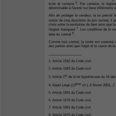
5
licite et certaine
. Par certaine, le légis
déterminable à l'avenir sur base d'éléments o
Afin de protéger le vendeur, la loi prévoi
moins de cinq douzième du prix normal, il pe
choix entre la restitution du bien ainsi que 
7
l'argent manquant
. Les conditions de la ve
8
date du contrat
.
Comme tout contrat, la vente est soumise a
des parties ainsi que l'objet et la cause de l
__________________
1. Article 1582 du Code civil.
2. Article 1583 du Code civil.
er
3. Article 1
de la loi hypothécaire du 16 dé
ème
4. Appel Liège (13
ch.), 6 février 2001,
J.
5. Article 1591 du Code civil.
6. Article 1674 du Code civil.
7. Article 1681 du Code civil.
8. Article 1675 du Code civil.