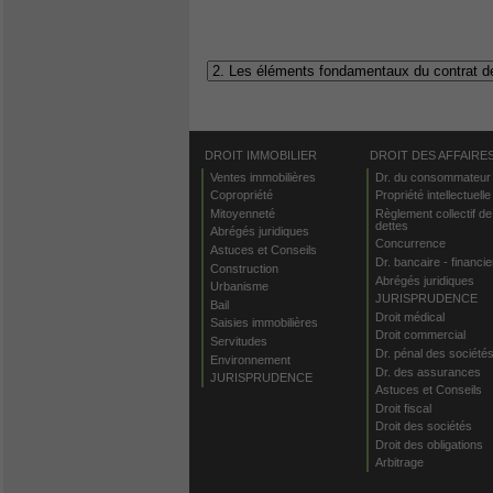
DROIT IMMOBILIER
DROIT DES AFFAIRE
Ventes immobilières
Dr. du consommateur
Copropriété
Propriété intellectuelle
Mitoyenneté
Règlement collectif de
dettes
Abrégés juridiques
Concurrence
Astuces et Conseils
Dr. bancaire - financie
Construction
Abrégés juridiques
Urbanisme
JURISPRUDENCE
Bail
Droit médical
Saisies immobilières
Droit commercial
Servitudes
Dr. pénal des société
Environnement
Dr. des assurances
JURISPRUDENCE
Astuces et Conseils
Droit fiscal
Droit des sociétés
Droit des obligations
Arbitrage