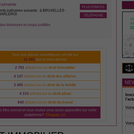
pénaliste
PLUS D'INFOS
ents judicaires suivants : à BRUXELLES -
CHARLEROI
TÉLÉPHONE
des blessures et coups justifiés
Tous nos articles scientifiques ont été lus
31 993
fois le mois dernier
2 791
articles lus en
droit immobilier
4 147
articles lus en
droit des affaires
NE
3 485
articles lus en
droit de la famille
4 333
articles lus en
droit pénal
Insc
l'act
840
articles lus en
droit du travail
Votre
s êtes avocat et vous voulez vous aussi apparaître sur notre
Cliquez ici
plateforme?
Votre