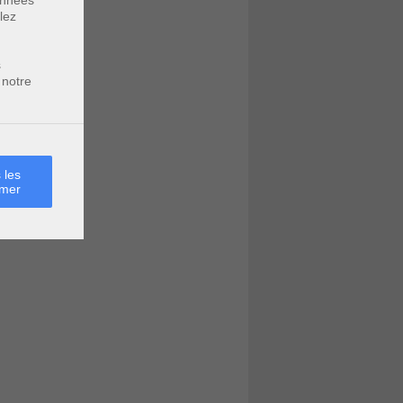
données
lez
s
 notre
 les
rmer