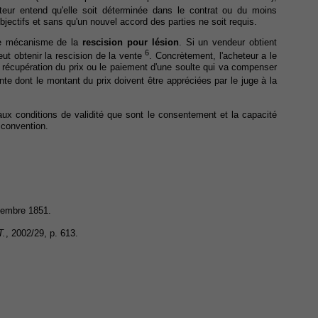
lateur entend qu'elle soit déterminée dans le contrat ou du moins
bjectifs et sans qu'un nouvel accord des parties ne soit requis.
t le mécanisme de la
rescision pour lésion
. Si un vendeur obtient
6
ut obtenir la rescision de la vente
. Concrètement, l'acheteur a le
la récupération du prix ou le paiement d'une soulte qui va compenser
nte dont le montant du prix doivent être appréciées par le juge à la
ux conditions de validité que sont le consentement et la capacité
a convention.
cembre 1851.
T.
, 2002/29, p. 613.