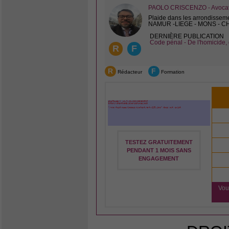
PAOLO CRISCENZO - Avocat 
Plaide dans les arrondissem
NAMUR -LIEGE - MONS - 
DERNIÈRE PUBLICATION
Code pénal - De l'homicide, 
R
F
R
F
Rédacteur
Formation
TESTEZ GRATUITEMENT
PENDANT 1 MOIS SANS
ENGAGEMENT
Vou