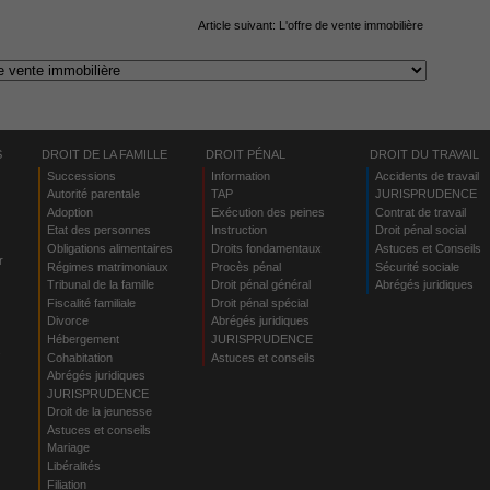
Article suivant:
L'offre de vente immobilière
S
DROIT DE LA FAMILLE
DROIT PÉNAL
DROIT DU TRAVAIL
Successions
Information
Accidents de travail
Autorité parentale
TAP
JURISPRUDENCE
Adoption
Exécution des peines
Contrat de travail
Etat des personnes
Instruction
Droit pénal social
Obligations alimentaires
Droits fondamentaux
Astuces et Conseils
r
Régimes matrimoniaux
Procès pénal
Sécurité sociale
Tribunal de la famille
Droit pénal général
Abrégés juridiques
Fiscalité familiale
Droit pénal spécial
Divorce
Abrégés juridiques
Hébergement
JURISPRUDENCE
s
Cohabitation
Astuces et conseils
Abrégés juridiques
JURISPRUDENCE
Droit de la jeunesse
Astuces et conseils
Mariage
Libéralités
Filiation