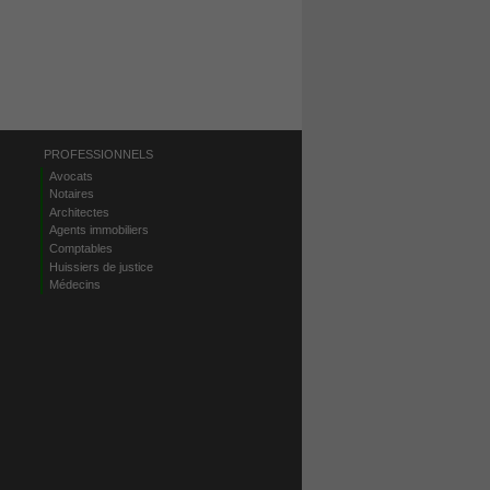
PROFESSIONNELS
Avocats
Notaires
Architectes
Agents immobiliers
Comptables
Huissiers de justice
Médecins