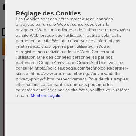
BE
Réglage des Cookies
Les Cookies sont des petits morceaux de données
envoyées par un site Web et conservées dans le
navigateur Web sur l'ordinateur de l'utilisateur et renvoyées
au site Web lorsque que l'utilisateur réutilise celui-ci. Ils
permettent au site Web de conserver des informations
relatives aux choix opérés par l'utilisateur et/ou à
enregistrer son activité sur le site Web. Concernant
l'utilisation faite des données personnelles par nos
partenaires Google Analytics et Oracle AddThis, veuillez
1 AVOCAT(S)
consulter https://policies.google.com/technologies/partner-
sites et https://www.oracle.com/be/legal/privacy/addthis-
EXPÉRIMENTÉ(S)
privacy-policy-fr.html respectivement. Pour de plus amples
EN DROIT DU TRAVAIL
informations concernant les données personnelles
collectées et utilisées par ce site Web, veuillez vous référer
à notre
Mention Légale.
PAOLO CRISCENZO
Avocat pénaliste
Plaide dans les arrondissements judicaires
suivants : à BRUXELLES - NAMUR -LIEGE
- MONS - CHARLEROI
DERNIÈRE PUBLICATION
Code pénal - De l'homicide, des blessures
R
F
et coups justifiés
R
F