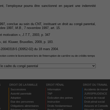
ement, l’employeur pourra être sanctionné en payant une indemnité
1997, conclue au sein du CNT, instituant un droit au congé parental,
tobre 1997,
M.B.,
7 novembre 1997, art. 15.
et motivation »,
J.T.T.,
2003, p. 347
, éd. Kluwer, Bruxelles, 2009, p. 183.
° F-20040318-5 (30952-02) du 18 mars 2004.
ection contre le licenciement lors de l'interruption de carrière ou de crédits-temps
S
DROIT DE LA FAMILLE
DROIT PÉNAL
DROIT DU TRAVAIL
Successions
Information
Accidents de travail
Autorité parentale
TAP
JURISPRUDENCE
Adoption
Exécution des peines
Contrat de travail
Etat des personnes
Instruction
Droit pénal social
Obligations alimentaires
Droits fondamentaux
Astuces et Conseils
r
Régimes matrimoniaux
Procès pénal
Sécurité sociale