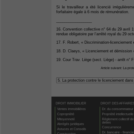
Si le travailleur a été licencié irrégulièr
forfaitaire égale à 6 mois de rémunération.
_________________
16. Convention collective n° 64 du 29 avril 
rendue obligatoire par l’arrêté royal du 29 oc
17. F. Robert, « Discrimination-licenciement 
18. D. Claeys, « Licenciement et démission »
19. Cour Trav. Liège (sect. Liège) - arrêt n
Article suivant:
La prot
DROIT IMMOBILIER
DROIT DES AFFAIRE
Ventes immobilières
Dr. du consommateur
Copropriété
Propriété intellectuelle
Mitoyenneté
Règlement collectif de
dettes
Abrégés juridiques
Concurrence
Astuces et Conseils
Dr. bancaire - financie
Construction