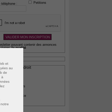
Petitions
 téléphone :
wsletter pouvant contenir des annonces
citaires de
qualité
eb et
ssionnels du droit
voyées au
vocats
eb de
otaires
u à
rchitectes
données
lez
gents immobiliers
omptables
uissiers de justice
s
édecins
 notre