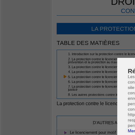
DROI
CON
LA PROTECTIO
TABLE DES MATIÈRES
1. Introduction sur la protection contre le lice
2. La protection contre le licenciement des dé
prévention et la protection au travail
3. La protection contre le licenciement des d
Ré
4. La protection contre le licenciement des tr
Les
5. La protection contre le licenciement dans l
con
6. La protection contre le licenciement lors de
7. La protection contre le licenciement des tra
site
justice
con
8. Les autres protections contre le licencieme
enr
La protection contre le licenciement
per
con
htt
res
D'AUTRES ARTICLES
per
Men
Le licenciement pour motif grave