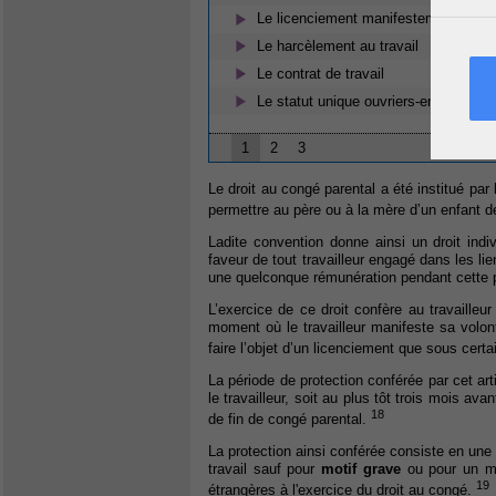
Le licenciement manifestement dérais
Le harcèlement au travail
Le contrat de travail
Le statut unique ouvriers-employés :
1
2
3
Le droit au congé parental a été institué par
permettre au père ou à la mère d’un enfant d
Ladite convention donne ainsi un droit indi
faveur de tout travailleur engagé dans les lien
une quelconque rémunération pendant cette 
L’exercice de ce droit confère au travailleur
moment où le travailleur manifeste sa volont
faire l’objet d’un licenciement que sous cert
La période de protection conférée par cet art
le travailleur, soit au plus tôt trois mois av
18
de fin de congé parental.
La protection ainsi conférée consiste en une i
travail sauf pour
motif grave
ou pour un moti
19
étrangères à l'exercice du droit au congé.