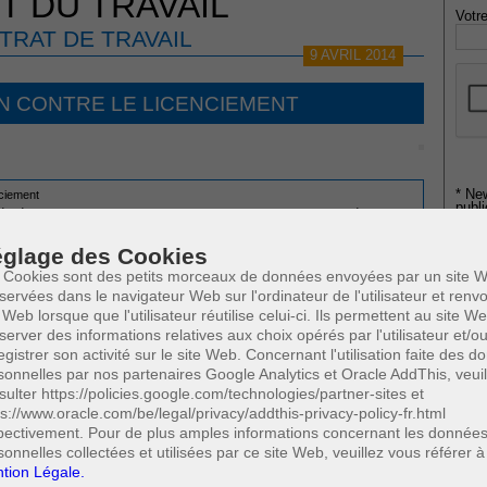
T DU TRAVAIL
Votre
TRAT DE TRAVAIL
9 AVRIL 2014
N CONTRE LE LICENCIEMENT
* Ne
nciement
publi
légués du personnel et candidats au conseil d'entreprise et au comité pour la
élégués syndicaux
glage des Cookies
availleuses enceintes
 Cookies sont des petits morceaux de données envoyées par un site W
e cadre du congé parental
Profe
servées dans le navigateur Web sur l'ordinateur de l'utilisateur et ren
 l'interruption de carrière ou de crédits-temps
A
vailleurs harcelés ou violentes ayant porte plainte ou introduit une action en
 Web lorsque que l'utilisateur réutilise celui-ci. Ils permettent au site W
N
server des informations relatives aux choix opérés par l'utilisateur et/o
nt
A
egistrer son activité sur le site Web. Concernant l'utilisation faite des 
 dans le cadre du congé parental
0
sonnelles par nos partenaires Google Analytics et Oracle AddThis, veuil
A
(5/8)
Cette page a été vue
sulter https://policies.google.com/technologies/partner-sites et
fois
C
ps://www.oracle.com/be/legal/privacy/addthis-privacy-policy-fr.html
H
pectivement. Pour de plus amples informations concernant les donnée
M
 SUSCEPTIBLES DE VOUS INTERESSER:
sonnelles collectées et utilisées par ce site Web, veuillez vous référer à
tion Légale.