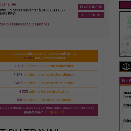
pénaliste
PLUS D'INFOS
ents judicaires suivants : à BRUXELLES -
CHARLEROI
TÉLÉPHONE
des blessures et coups justifiés
Tous nos articles scientifiques ont été lus
31 993
fois le mois dernier
2 791
articles lus en
droit immobilier
4 147
articles lus en
droit des affaires
NE
3 485
articles lus en
droit de la famille
4 333
articles lus en
droit pénal
Insc
l'act
840
articles lus en
droit du travail
Votre
s êtes avocat et vous voulez vous aussi apparaître sur notre
Cliquez ici
plateforme?
Votre