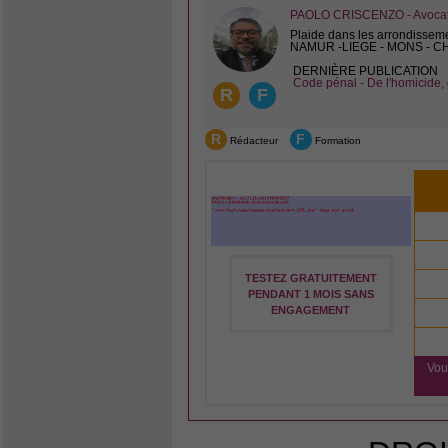
PAOLO CRISCENZO - Avocat 
Plaide dans les arrondissem
NAMUR -LIEGE - MONS - 
DERNIÈRE PUBLICATION
Code pénal - De l'homicide, 
R
F
R
F
Rédacteur
Formation
TESTEZ GRATUITEMENT
PENDANT 1 MOIS SANS
ENGAGEMENT
Vou