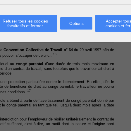
onnable et la motivation du licenciement
Refuser tous les cookies
Accepter tous
Options
facultatifs et fermer
cookies et fe
 La loi du 26 décembre 2013
 la
Convention Collective de Travail n° 64
du 29 avril 1997 afin de
16
e pouvoir s’occuper de celui-ci.
viduel au
congé parental
d’une durée de trois mois maximum en
s d’un contrat de travail, sans toutefois que le travailleur ait droit à
période.
 une protection particulière contre le licenciement. En effet, dès le
é de bénéficier du droit au congé parental, le travailleur ne pourra
17
aines conditions.
icle s’étend à partir de l’avertissement de congé parental donné par
ant le congé parental en tant que tel, jusqu’à deux mois après la date
nterdiction pour l’employeur de résilier unilatéralement le contrat de
f suffisant, c'est-à-dire, un motif dont la nature et l'origine sont