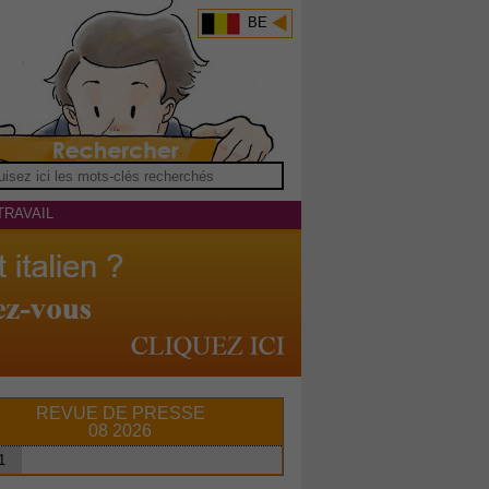
BE
TRAVAIL
REVUE DE PRESSE
08 2026
1