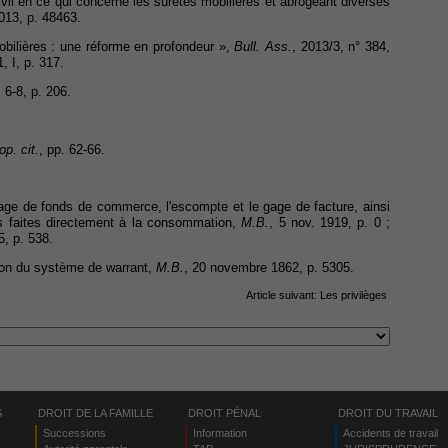
civil en ce qui concerne les sûretés mobilières et abrogeant diverses
2013, p. 48463.
obilières : une réforme en profondeur »,
Bull. Ass.
, 2013/3, n° 384,
, I, p. 317.
. 6-8, p. 206.
op. cit.
, pp. 62-66.
age de fonds de commerce, l'escompte et le gage de facture, ainsi
res faites directement à la consommation,
M.B.
, 5 nov. 1919, p. 0 ;
5, p. 538.
tion du système de warrant,
M.B.
, 20 novembre 1862, p. 5305.
Article suivant:
Les privilèges
S
DROIT DE LA FAMILLE
DROIT PÉNAL
DROIT DU TRAVAIL
Successions
Information
Accidents de travail