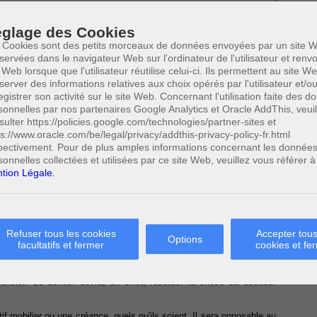
glage des Cookies
ons et l’abus de droit
 Cookies sont des petits morceaux de données envoyées par un site W
servées dans le navigateur Web sur l'ordinateur de l'utilisateur et ren
 Web lorsque que l'utilisateur réutilise celui-ci. Ils permettent au site W
server des informations relatives aux choix opérés par l'utilisateur et/o
n contrat par lequel une personne (soit le débiteur, soit un tiers
egistrer son activité sur le site Web. Concernant l'utilisation faite des 
 une autre personne (soit le créancier, soit un tiers convenu entre
sonnelles par nos partenaires Google Analytics et Oracle AddThis, veuil
20
on d'une ou de plusieurs obligations
»
. Il ne concernera que la
sulter https://policies.google.com/technologies/partner-sites et
tichrèse, tombée aujourd'hui en désuétude, qui touche à la remise
ps://www.oracle.com/be/legal/privacy/addthis-privacy-policy-fr.html
pectivement. Pour de plus amples informations concernant les donnée
21
sonnelles collectées et utilisées par ce site Web, veuillez vous référer à
 : le gage civil et le gage commercial.
Le Code de commerce
 commerciale et le Code civil s'appliquera en cas d'obligation civile.
tion Légale.
éristiques principales : il est consensuel, accessoire et unilatéral.
22
 d'une réforme législative
. Avec cette réforme, le contrat de gage
ormant par le simple échange de consentements des parties,
Refuser tous les cookies
Accepter tous
ar la remise de la chose. A titre de preuve du contrat de gage, un
Options
facultatifs et fermer
cookies et fe
23
a être rédigé.
re à une obligation principale et un caractère unilatéral puisqu'il ne
ncier. Ce dernier devra, en effet, restituer la chose au débiteur
if mobilier ou une créance, quels qu'ils soient. Il sera opposable au