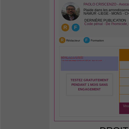
PAOLO CRISCENZO - Avocat 
Plaide dans les arrondissem
NAMUR -LIEGE - MONS - 
DERNIÈRE PUBLICATION
Code pénal - De l'homicide, 
R
F
R
F
Rédacteur
Formation
TESTEZ GRATUITEMENT
PENDANT 1 MOIS SANS
ENGAGEMENT
Vou