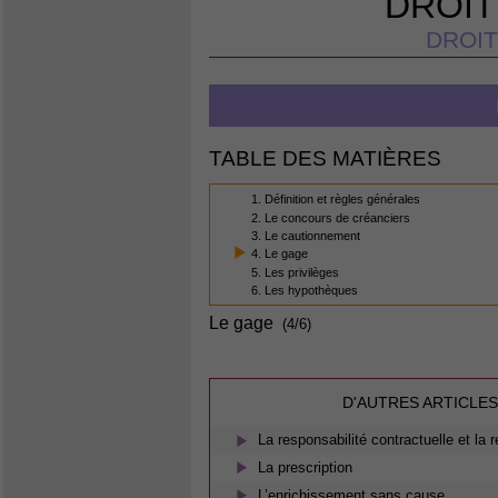
DROIT
DROIT
TABLE DES MATIÈRES
1. Définition et règles générales
2. Le concours de créanciers
3. Le cautionnement
4. Le gage
5. Les privilèges
6. Les hypothèques
Le gage
(4/6)
D'AUTRES ARTICLES
La responsabilité contractuelle et la 
La prescription
L’enrichissement sans cause