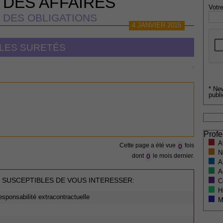
 DES AFFAIRES
Votre
 DES OBLIGATIONS
4 JANVIER 2015
LES SURETÉS
* Ne
publi
Profe
A
0
Cette page a été vue
fois
N
0
dont
le mois dernier.
A
A
 SUSCEPTIBLES DE VOUS INTERESSER:
C
H
responsabilité extracontractuelle
M