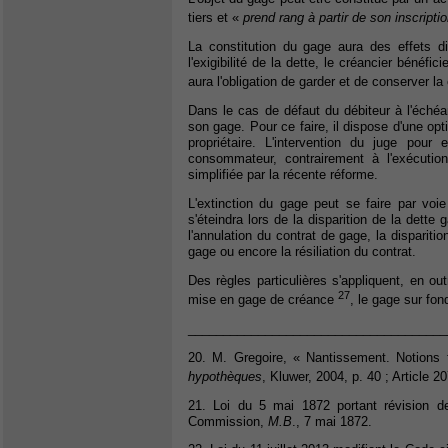
tiers et «
prend rang à partir de son inscripti
La constitution du gage aura des effets dist
l'exigibilité de la dette, le créancier bénéfic
aura l'obligation de garder et de conserver l
Dans le cas de défaut du débiteur à l'échéan
son gage. Pour ce faire, il dispose d'une optio
propriétaire. L'intervention du juge pour
consommateur, contrairement à l'exécutio
simplifiée par la récente réforme.
L'extinction du gage peut se faire par voi
s'éteindra lors de la disparition de la dette 
l'annulation du contrat de gage, la dispariti
gage ou encore la résiliation du contrat.
Des règles particulières s'appliquent, en ou
27
mise en gage de créance
, le gage sur f
_____________________________________
20. M. Gregoire, « Nantissement. Notions 
hypothèques
, Kluwer, 2004, p. 40 ; Article 20
21. Loi du 5 mai 1872 portant révision d
Commission,
M.B
., 7 mai 1872.