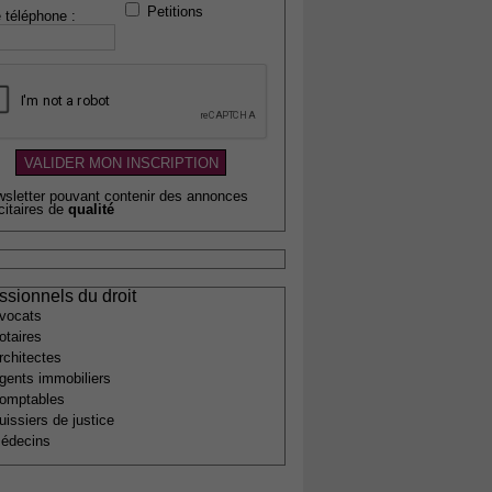
Petitions
 téléphone :
wsletter pouvant contenir des annonces
citaires de
qualité
ssionnels du droit
vocats
otaires
rchitectes
gents immobiliers
omptables
uissiers de justice
édecins