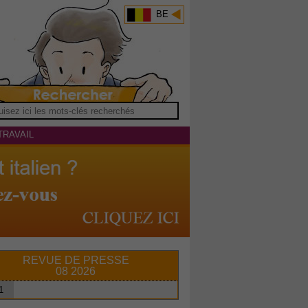
BE
TRAVAIL
REVUE DE PRESSE
08 2026
1