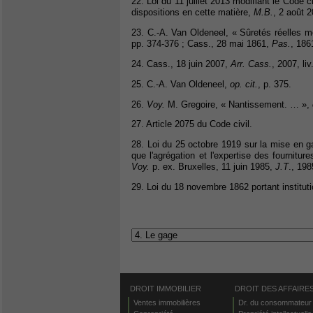
22. Loi du 11 juillet 2013 modifiant le Code 
dispositions en cette matière,
M.B.
, 2 août 
23. C.-A. Van Oldeneel, « Sûretés réelles m
pp. 374-376 ; Cass., 28 mai 1861,
Pas.
, 1861
24. Cass., 18 juin 2007,
Arr. Cass.
, 2007, liv
25. C.-A. Van Oldeneel,
op. cit.
, p. 375.
26.
Voy.
M. Gregoire, « Nantissement. … »,
27. Article 2075 du Code civil.
28. Loi du 25 octobre 1919 sur la mise en g
que l'agrégation et l'expertise des fournitu
Voy.
p. ex. Bruxelles, 11 juin 1985,
J.T
., 198
29. Loi du 18 novembre 1862 portant institu
DROIT IMMOBILIER
DROIT DES AFFAIRE
Ventes immobilières
Dr. du consommateur