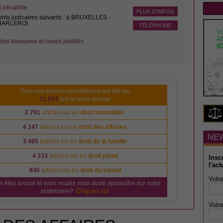
pénaliste
PLUS D'INFOS
ents judicaires suivants : à BRUXELLES -
CHARLEROI
TÉLÉPHONE
des blessures et coups justifiés
Tous nos articles scientifiques ont été lus
31 993
fois le mois dernier
2 791
articles lus en
droit immobilier
4 147
articles lus en
droit des affaires
NE
3 485
articles lus en
droit de la famille
4 333
articles lus en
droit pénal
Insc
l'act
840
articles lus en
droit du travail
Votre
s êtes avocat et vous voulez vous aussi apparaître sur notre
Cliquez ici
plateforme?
Votre