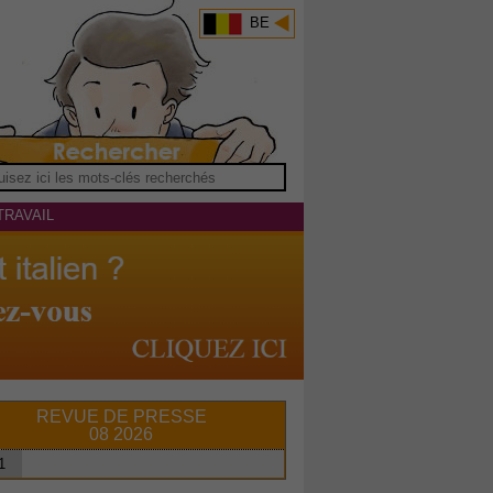
BE
TRAVAIL
REVUE DE PRESSE
08 2026
1