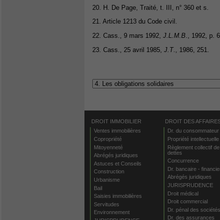
20. H. De Page, Traité, t. III, n° 360 et s.
21. Article 1213 du Code civil.
22. Cass., 9 mars 1992,
J.L.M.B
., 1992, p. 
23. Cass., 25 avril 1985,
J.T
., 1986, 251.
DROIT IMMOBILIER
DROIT DES AFFAIRE
Ventes immobilières
Dr. du consommateur
Copropriété
Propriété intellectuelle
Mitoyenneté
Règlement collectif de
dettes
Abrégés juridiques
Concurrence
Astuces et Conseils
Dr. bancaire - financie
Construction
Abrégés juridiques
Urbanisme
JURISPRUDENCE
Bail
Droit médical
Saisies immobilières
Droit commercial
Servitudes
Dr. pénal des société
Environnement
Dr. des assurances