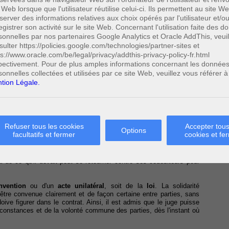
 Web lorsque que l'utilisateur réutilise celui-ci. Ils permettent au site W
server des informations relatives aux choix opérés par l'utilisateur et/o
egistrer son activité sur le site Web. Concernant l'utilisation faite des 
ons et l’abus de droit
sonnelles par nos partenaires Google Analytics et Oracle AddThis, veuil
sulter https://policies.google.com/technologies/partner-sites et
ps://www.oracle.com/be/legal/privacy/addthis-privacy-policy-fr.html
pectivement. Pour de plus amples informations concernant les donnée
sonnelles collectées et utilisées par ce site Web, veuillez vous référer à
intes
. Cela signifie que lorsqu'il y a plusieurs créanciers et/ou
, celle-ci se divise de plein droit en autant de parts qu'il y a de
tion Légale.
ier ne peut exiger que sa part et chaque débiteur ne doit payer que
ctère conjoint. L'une de ces exceptions est la solidarité.
Refuser tous les cookies
Accepter tous
ption au principe des obligations conjointes. La solidarité active
Options
facultatifs et fermer
cookies et fe
 créanciers peut exiger l'exécution totale de l'obligation en cause.
rtir le montant de la dette payée entre tous les créanciers. La
n des débiteurs peut être tenu d'exécuter entièrement l'obligation.
 de ce qu'il devait peut se retourner contre ses codébiteurs pour
nvention
ou d'un
acte unilatéral
, soit de la
loi
. La solidarité
être convenue clairement et de façon certaine entre parties, sans
oive figurer dans le contrat. Ainsi, il est admis que le juge puisse
irconstances et de la volonté commune des parties, dès l'instant où