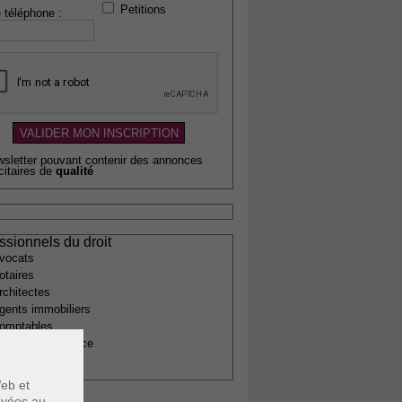
Petitions
 téléphone :
wsletter pouvant contenir des annonces
citaires de
qualité
ssionnels du droit
vocats
otaires
rchitectes
gents immobiliers
omptables
uissiers de justice
édecins
eb et
voyées au