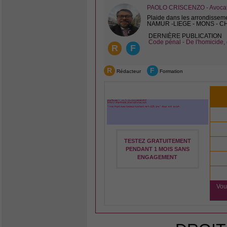
PAOLO CRISCENZO - Avocat 
Plaide dans les arrondissem
NAMUR -LIEGE - MONS - 
DERNIÈRE PUBLICATION
Code pénal - De l'homicide, 
R
F
R
F
Rédacteur
Formation
TESTEZ GRATUITEMENT
PENDANT 1 MOIS SANS
ENGAGEMENT
Vou