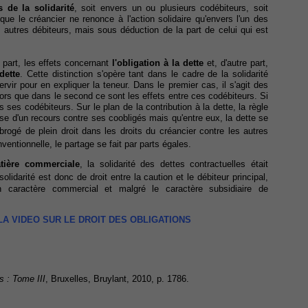
 de la solidarité
, soit envers un ou plusieurs codébiteurs, soit
que le créancier ne renonce à l'action solidaire qu'envers l'un des
es autres débiteurs, mais sous déduction de la part de celui qui est
e part, les effets concernant
l'obligation à la dette
et, d'autre part,
dette
. Cette distinction s'opère tant dans le cadre de la solidarité
vir pour en expliquer la teneur. Dans le premier cas, il s'agit des
alors que dans le second ce sont les effets entre ces codébiteurs. Si
us ses codébiteurs. Sur le plan de la contribution à la dette, la règle
se d'un recours contre ses coobligés mais qu'entre eux, la dette se
brogé de plein droit dans les droits du créancier contre les autres
ventionnelle, le partage se fait par parts égales.
tière commerciale
, la solidarité des dettes contractuelles était
 solidarité est donc de droit entre la caution et le débiteur principal,
 caractère commercial et malgré le caractère subsidiaire de
 LA VIDEO SUR LE DROIT DES OBLIGATIONS
s : Tome III
, Bruxelles, Bruylant, 2010, p. 1786.