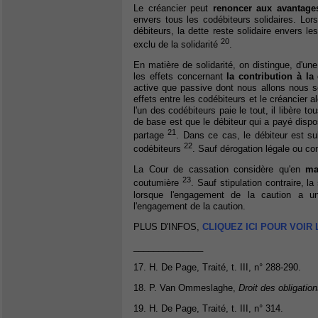
Le créancier peut
renoncer aux avantages
envers tous les codébiteurs solidaires. Lors
débiteurs, la dette reste solidaire envers l
20
exclu de la solidarité
.
En matière de solidarité, on distingue, d'un
les effets concernant
la contribution à la 
active que passive dont nous allons nous ser
effets entre les codébiteurs et le créancier 
l'un des codébiteurs paie le tout, il libère to
de base est que le débiteur qui a payé dispo
21
partage
. Dans ce cas, le débiteur est su
22
codébiteurs
. Sauf dérogation légale ou con
La Cour de cassation considère qu'en
ma
23
coutumière
. Sauf stipulation contraire, la
lorsque l'engagement de la caution a un
l'engagement de la caution.
PLUS D'INFOS,
CLIQUEZ ICI POUR VOIR
______________
17. H. De Page, Traité, t. III, n° 288-290.
18. P. Van Ommeslaghe,
Droit des obligation
19. H. De Page, Traité, t. III, n° 314.