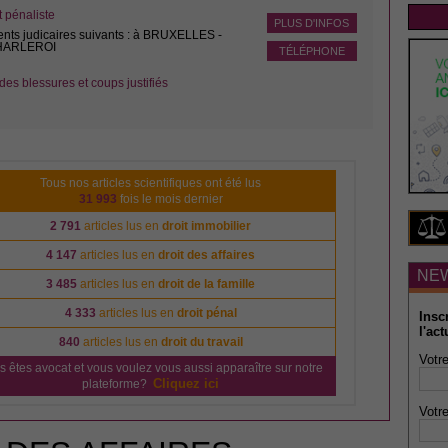
pénaliste
PLUS D'INFOS
ents judicaires suivants : à BRUXELLES -
CHARLEROI
TÉLÉPHONE
des blessures et coups justifiés
Tous nos articles scientifiques ont été lus
31 993
fois le mois dernier
2 791
articles lus en
droit immobilier
4 147
articles lus en
droit des affaires
NE
3 485
articles lus en
droit de la famille
4 333
articles lus en
droit pénal
Insc
l'act
840
articles lus en
droit du travail
Votre
s êtes avocat et vous voulez vous aussi apparaître sur notre
Cliquez ici
plateforme?
Votre