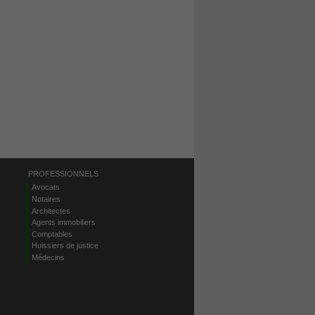
PROFESSIONNELS
Avocats
Notaires
Architectes
Agents immobiliers
Comptables
Huissiers de justice
Médecins