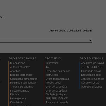
653.
Article suivant:
L'obligation in solidum
S
DROIT DE LA FAMILLE
DROIT PÉNAL
DROIT DU TRAVAIL
Successions
Information
Accidents de travail
Autorité parentale
TAP
JURISPRUDENCE
Adoption
Exécution des peines
Contrat de travail
Etat des personnes
Instruction
Droit pénal social
Obligations alimentaires
Droits fondamentaux
Astuces et Conseils
r
Régimes matrimoniaux
Procès pénal
Sécurité sociale
Tribunal de la famille
Droit pénal général
Abrégés juridiques
Fiscalité familiale
Droit pénal spécial
Divorce
Abrégés juridiques
Hébergement
JURISPRUDENCE
s
Cohabitation
Astuces et conseils