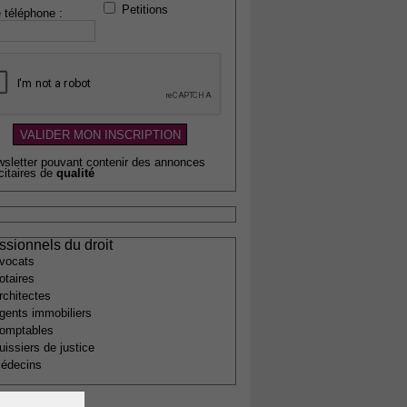
Petitions
 téléphone :
wsletter pouvant contenir des annonces
citaires de
qualité
ssionnels du droit
vocats
otaires
rchitectes
gents immobiliers
omptables
uissiers de justice
édecins