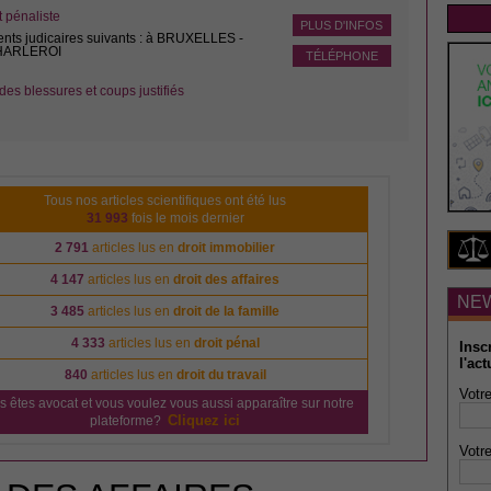
pénaliste
PLUS D'INFOS
ents judicaires suivants : à BRUXELLES -
CHARLEROI
TÉLÉPHONE
des blessures et coups justifiés
Tous nos articles scientifiques ont été lus
31 993
fois le mois dernier
2 791
articles lus en
droit immobilier
4 147
articles lus en
droit des affaires
NE
3 485
articles lus en
droit de la famille
4 333
articles lus en
droit pénal
Insc
l'act
840
articles lus en
droit du travail
Votre
s êtes avocat et vous voulez vous aussi apparaître sur notre
Cliquez ici
plateforme?
Votre