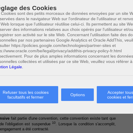
glage des Cookies
 Cookies sont des petits morceaux de données envoyées par un site W
servées dans le navigateur Web sur l'ordinateur de l'utilisateur et ren
ons et l’abus de droit
 Web lorsque que l'utilisateur réutilise celui-ci. Ils permettent au site W
server des informations relatives aux choix opérés par l'utilisateur et/o
egistrer son activité sur le site Web. Concernant l'utilisation faite des 
sonnelles par nos partenaires Google Analytics et Oracle AddThis, veuil
ncertain. Une obligation sous condition suspensive est celle dont
sulter https://policies.google.com/technologies/partner-sites et
ement futur mais incertain, tandis que l'obligation sous condition
ps://www.oracle.com/be/legal/privacy/addthis-privacy-policy-fr.html
7
issement de la condition éteint l'obligation
. Un exemple classique
pectivement. Pour de plus amples informations concernant les donnée
un immeuble sous condition suspensive de l'obtention d'un crédit
sonnelles collectées et utilisées par ce site Web, veuillez vous référer à
tion Légale.
rement être en dehors du contrat en ce qu'il ne peut s'associer à un
. Dans le cadre d'une vente, le paiement du prix en tant que tel ne
prises l'effet rétroactif qui s'attache à la
condition résolutoire
.
Refuser tous les cookies
Accepter tous
Options
on intervient de plein droit, sans intervention de la part d'une des
facultatifs et fermer
cookies et fe
que l'on peut constater avec la clause résolutoire expresse stipulée
ale qui supposent, toujours, l'expression d'une volonté en vue,
9
liation du contrat
.
nsive
fait partie d'une convention, cette convention existe tant que
10
 de l'obligation est suspendue
. Lorsque la condition s'accomplit,
l l'engagement a été contracté.