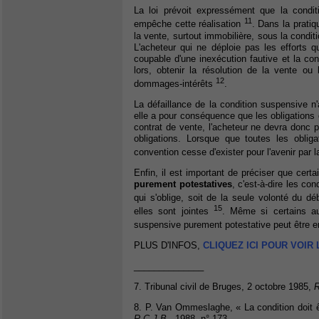
La loi prévoit expressément que la conditi
11
empêche cette réalisation
. Dans la pratiq
la vente, surtout immobilière, sous la condit
L'acheteur qui ne déploie pas les efforts 
coupable d'une inexécution fautive et la co
lors, obtenir la résolution de la vente ou
12
dommages-intérêts
.
La défaillance de la condition suspensive n
elle a pour conséquence que les obligations 
contrat de vente, l'acheteur ne devra donc 
obligations. Lorsque que toutes les obliga
convention cesse d'exister pour l'avenir par l
Enfin, il est important de préciser que cert
purement potestatives
, c'est-à-dire les co
qui s'oblige, soit de la seule volonté du dé
15
elles sont jointes
. Même si certains aut
suspensive purement potestative peut être e
PLUS D'INFOS,
CLIQUEZ ICI POUR VOIR
______________
7. Tribunal civil de Bruges, 2 octobre 1985,
R
8. P. Van Ommeslaghe, « La condition doit être
R.C.J.B
., 1988, n° 173.