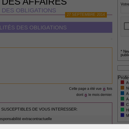
 DES AFFAIRES
Votre
 DES OBLIGATIONS
27 SEPTEMBRE 2014
LITÉS DES OBLIGATIONS
* Ne
publi
Profe
A
N
0
Cette page a été vue
fois
A
0
dont
le mois dernier.
A
C
 SUSCEPTIBLES DE VOUS INTERESSER:
H
M
responsabilité extracontractuelle