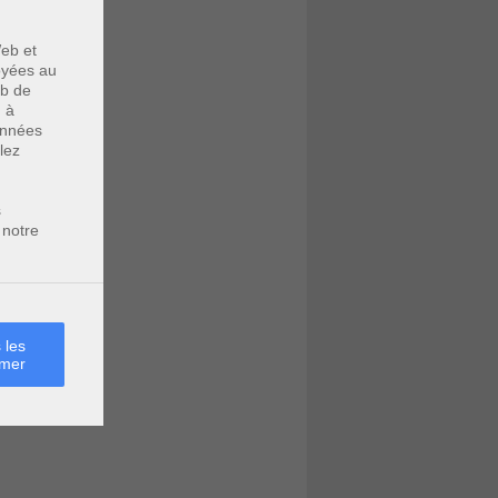
eb et
voyées au
eb de
u à
données
lez
s
 notre
 les
rmer