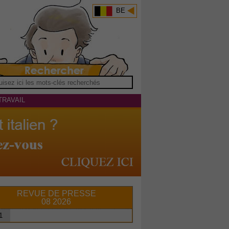
BE
TRAVAIL
REVUE DE PRESSE
08 2026
1