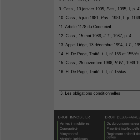
9. Cass., 19 janvier 1995,
Pas
., 1995, I, p. 4
10. Cass., 5 juin 1981,
Pas
., 1981, I, p. 1149
11. Article 1178 du Code civil.
12. Cass., 15 mai 1986,
J.T
., 1987, p. 4.
13. Appel Liège, 13 décembre 1994,
J.T
., 19
14. H. De Page, Traité, t. I, n° 155 et 155
bis
.
15. Cass., 25 novembre 1988,
R.W
., 1989-1
16. H. De Page, Traité, t. I, n° 155
bis
.
DROIT IMMOBILIER
DROIT DES AFFAIRE
Ventes immobilières
Dr. du consommateur
Copropriété
Propriété intellectuelle
Mitoyenneté
Règlement collectif de
dettes
Abrégés juridiques