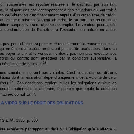
on suspensive est réputée réalisée si le débiteur, par son fait,
ue, la plupart des cas correspondent à des situations qui ont trait à
ion de l'obtention d'un financement auprès d'un organisme de crédit.
que l'on peut raisonnablement attendre de sa part, se rendra donc
ndition suspensive sera réputée accomplie. Le vendeur pourra, dès
 la condamnation de l'acheteur à l'exécution en nature ou à des
'a pas pour effet de supprimer rétroactivement la convention, mais
qui en étaient affectées ne devront jamais être exécutées. Dans un
pas payer le prix et le vendeur ne devra pas non plus exécuter ses
tions du contrat sont affectées par la condition suspensive, la
13
a défaillance de celles-ci
.
aines conditions ne sont pas valables. C'est le cas des
conditions
nditions dont la réalisation dépend uniquement de la volonté de celui
14
biteur
. Ces conditions rendent nulles les obligations auxquelles
eurs soutiennent le contraire, il semble que seule la condition
16
ntachée de nullité
.
 LA VIDEO SUR LE DROIT DES OBLIGATIONS
.G.E.N
., 1986, p. 380.
 extérieure par rapport au droit ou à l'obligation qu'elle affecte »,