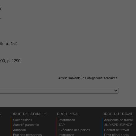
7.
.
95, p. 452.
990, p. 1290.
Article suivant:
Les obligations solidaires
S
DROIT DE LA FAMILLE
DROIT PÉNAL
DROIT DU TRAVAIL
Successions
Information
Accidents de travail
Autorité parentale
TAP
JURISPRUDENCE
Adoption
Exécution des peines
Contrat de travail
Etat des personnes
Instruction
Droit pénal social