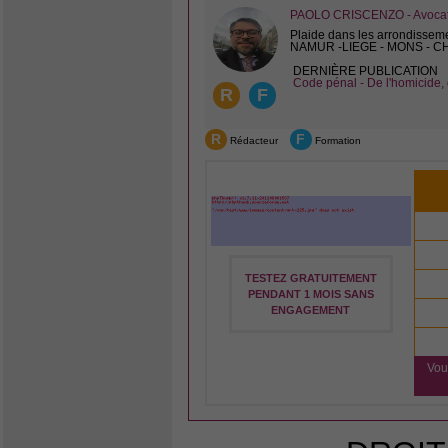
PAOLO CRISCENZO - Avocat 
Plaide dans les arrondissem
NAMUR -LIEGE - MONS - 
DERNIÈRE PUBLICATION
Code pénal - De l'homicide, 
R
F
R
F
Rédacteur
Formation
TESTEZ GRATUITEMENT
PENDANT 1 MOIS SANS
ENGAGEMENT
Vou