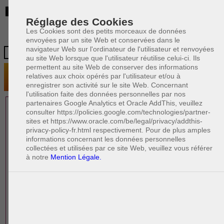
BE
Réglage des Cookies
Les Cookies sont des petits morceaux de données
envoyées par un site Web et conservées dans le
navigateur Web sur l'ordinateur de l'utilisateur et renvoyées
au site Web lorsque que l'utilisateur réutilise celui-ci. Ils
permettent au site Web de conserver des informations
relatives aux choix opérés par l'utilisateur et/ou à
enregistrer son activité sur le site Web. Concernant
l'utilisation faite des données personnelles par nos
partenaires Google Analytics et Oracle AddThis, veuillez
1 AVOCAT(S)
consulter https://policies.google.com/technologies/partner-
sites et https://www.oracle.com/be/legal/privacy/addthis-
EXPÉRIMENTÉ(S)
privacy-policy-fr.html respectivement. Pour de plus amples
EN DROIT DES AFFAIRES
informations concernant les données personnelles
collectées et utilisées par ce site Web, veuillez vous référer
à notre
Mention Légale.
PAOLO CRISCENZO
Avocat pénaliste
Plaide dans les arrondissements judicaires
suivants : à BRUXELLES - NAMUR -LIEGE
- MONS - CHARLEROI
DERNIÈRE PUBLICATION
Code pénal - De l'homicide, des blessures
R
F
et coups justifiés
R
F