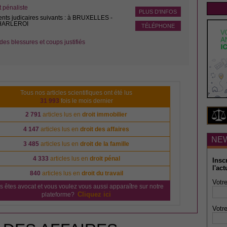
pénaliste
PLUS D'INFOS
ents judicaires suivants : à BRUXELLES -
CHARLEROI
TÉLÉPHONE
des blessures et coups justifiés
Tous nos articles scientifiques ont été lus
31 993
fois le mois dernier
2 791
articles lus en
droit immobilier
4 147
articles lus en
droit des affaires
NE
3 485
articles lus en
droit de la famille
4 333
articles lus en
droit pénal
Insc
l'act
840
articles lus en
droit du travail
Votre
s êtes avocat et vous voulez vous aussi apparaître sur notre
Cliquez ici
plateforme?
Votre