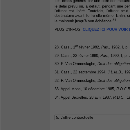
Les
effets
générés par une offre contractuelle
le délai prévu ou, à défaut, pendant une pé
l'offrant est libéré. Toutefois, l'offrant pe
destinataire avant l'offre elle-même. Enfin, si 
34
la maintenir jusqu'à son échéance
.
PLUS D'INFOS,
CLIQUEZ ICI POUR VOIR
_______________
er
28. Cass., 1
février 1982,
Pas
., 1982, I, p.
29. Cass., 22 février 1990,
Pas
., 1990, I, p. 
30. P. Van Ommeslaghe,
Droit des obligatio
31. Cass., 22 septembre 1994,
J.L.M.B
., 19
32. P. Van Ommeslaghe,
Droit des obligatio
33. Appel Mons, 10 décembre 1985,
R.D.C.
34. Appel Bruxelles, 28 avril 1987,
R.D.C
., 1