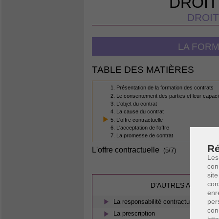
DROIT
DROIT
LA FORM
TABLE DES MATIÈRES
1. Présentation de la formation des contrats
2. Le consentement des parties et leur capaci
3. L'objet du contrat
4. La cause du contrat
5. L'offre contractuelle
6. L'acceptation de l'offre
7. La promesse de contrat
Ré
L'offre contractuelle
(5/7)
Les
con
site
con
D'AUTRES ARTICLES
enr
per
La responsabilité contractuelle et la 
con
La prescription