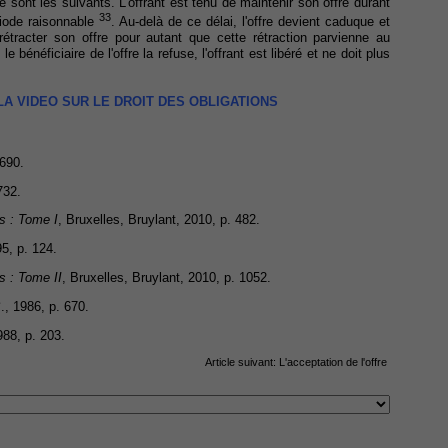
 sont les suivants. L'offrant est tenu de maintenir son offre durant
33
riode raisonnable
. Au-delà de ce délai, l'offre devient caduque et
ut rétracter son offre pour autant que cette rétraction parvienne au
le bénéficiaire de l'offre la refuse, l'offrant est libéré et ne doit plus
 LA VIDEO SUR LE DROIT DES OBLIGATIONS
 690.
732.
ns : Tome I
, Bruxelles, Bruylant, 2010, p. 482.
95, p. 124.
ns : Tome II
, Bruxelles, Bruylant, 2010, p. 1052.
B
., 1986, p. 670.
988, p. 203.
Article suivant:
L'acceptation de l'offre