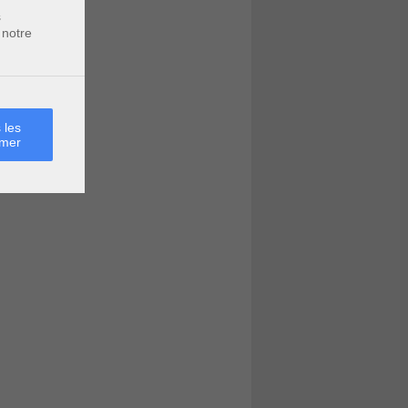
s
 notre
 les
rmer