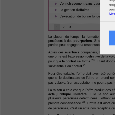
htt
L’enrichissement sans cause
res
per
La gestion d'affaires
Men
L'exécution de bonne foi des conventi
1
2
3
La plupart du temps, la formation d'un contr
procèdent à des
pourparlers
. Si ces négoci
parties peut engager sa responsabilité précon
Après ces éventuels pourparlers, l'une des
une offre est l'expression définitive de la vol
28
pour que le contrat se forme
. Il faut donc
29
substantiels du contrat
.
Pour être valable, l'offre doit avoir été port
que si le destinataire de l'offre en prend con
pas valable. Son acceptation ne pourra pas r
La raison à cela est que l'offre produit des eff
acte juridique unilatéral
. Elle lie son au
plusieurs personnes déterminées, l'offrant e
31
prendre connaissance
. L'offre est alors q
de personnes, c'est un acte non réceptice qui