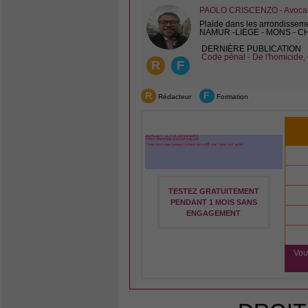
PAOLO CRISCENZO - Avocat 
Plaide dans les arrondissem
NAMUR -LIEGE - MONS - 
DERNIÈRE PUBLICATION
Code pénal - De l'homicide, 
R
F
R
F
Rédacteur
Formation
TESTEZ GRATUITEMENT
PENDANT 1 MOIS SANS
ENGAGEMENT
Vou