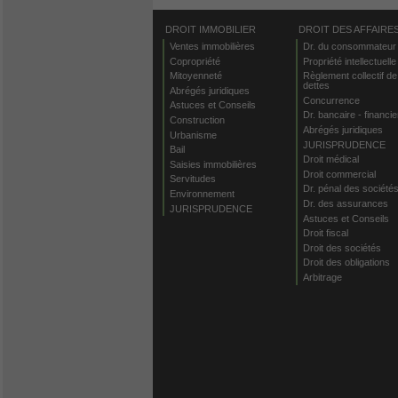
DROIT IMMOBILIER
DROIT DES AFFAIRE
Ventes immobilières
Dr. du consommateur
Copropriété
Propriété intellectuelle
Mitoyenneté
Règlement collectif de
dettes
Abrégés juridiques
Concurrence
Astuces et Conseils
Dr. bancaire - financie
Construction
Abrégés juridiques
Urbanisme
JURISPRUDENCE
Bail
Droit médical
Saisies immobilières
Droit commercial
Servitudes
Dr. pénal des société
Environnement
Dr. des assurances
JURISPRUDENCE
Astuces et Conseils
Droit fiscal
Droit des sociétés
Droit des obligations
Arbitrage