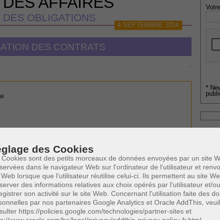
 DES AFFAIRES
Votre
 DES OBLIGATIONS
4 SEPTEMBRE 2014
ATION DES CONTRATS
* Ne
publi
té
Profe
A
glage des Cookies
N
0
Cette page a été vue
fois
 Cookies sont des petits morceaux de données envoyées par un site W
A
0
dont
le mois dernier.
servées dans le navigateur Web sur l'ordinateur de l'utilisateur et ren
A
 Web lorsque que l'utilisateur réutilise celui-ci. Ils permettent au site W
C
server des informations relatives aux choix opérés par l'utilisateur et/o
 SUSCEPTIBLES DE VOUS INTERESSER:
H
egistrer son activité sur le site Web. Concernant l'utilisation faite des 
M
sonnelles par nos partenaires Google Analytics et Oracle AddThis, veuil
responsabilité extracontractuelle
sulter https://policies.google.com/technologies/partner-sites et