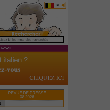
BE
TRAVAIL
REVUE DE PRESSE
08 2026
1