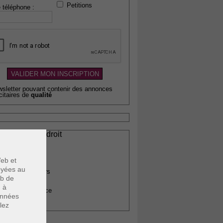
Petitions
 téléphone :
wsletter pouvant contenir des annonces
citaires de
qualité
ssionnels du droit
vocats
otaires
eb et
rchitectes
voyées au
gents immobiliers
eb de
omptables
u à
uissiers de justice
données
édecins
lez