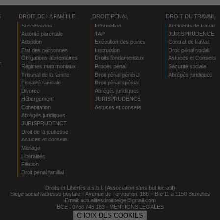
S
DROIT DE LA FAMILLE
DROIT PÉNAL
DROIT DU TRAVAIL
Successions
Information
Accidents de travail
Autorité parentale
TAP
JURISPRUDENCE
Adoption
Exécution des peines
Contrat de travail
Etat des personnes
Instruction
Droit pénal social
Obligations alimentaires
Droits fondamentaux
Astuces et Conseils
r
Régimes matrimoniaux
Procès pénal
Sécurité sociale
Tribunal de la famille
Droit pénal général
Abrégés juridiques
Fiscalité familiale
Droit pénal spécial
Divorce
Abrégés juridiques
Hébergement
JURISPRUDENCE
s
Cohabitation
Astuces et conseils
Abrégés juridiques
JURISPRUDENCE
Droit de la jeunesse
Astuces et conseils
Mariage
Libéralités
Filiation
Droit pénal familial
Droits et Libertés a.s.b.l. (Association sans but lucratif)
Siège social /adresse postale – Avenue de Tervueren, 186 – Bte 11 à 1150 Bruxelles
Email:
actualitesdroitbelge@gmail.com
BCE : 0758 745 183 -
MENTIONS LÉGALES
CHOIX DES COOKIES