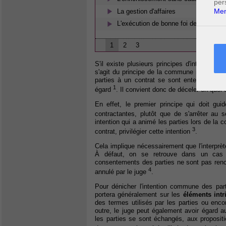
per
Men
La gestion d'affaires
L'exécution de bonne foi des conventi
1
2
3
S'il existe plusieurs principes d'interpréta
s'agit du principe de la commune intention 
parties à un contrat se sont entendues sur
1
égard
. Il convient donc de déceler en quoi
En effet, le premier principe qui doit gui
contractantes, plutôt que de s'arrêter au 
intention qui a animé les parties lors de la 
3
contrat, privilégier cette intention
.
Cela implique nécessairement que l'interprèt
À défaut, on se retrouve dans un cas 
consentements des parties ne sont pas rencon
4
annulé par le juge
.
Pour dénicher l'intention commune des part
portera généralement sur les
éléments int
des termes utilisés par les parties ou enco
outre, le juge peut également avoir égard 
les parties se sont échangés, aux proposit