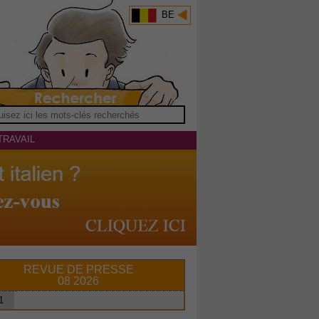
BE
TRAVAIL
REVUE DE PRESSE
08 2026
1