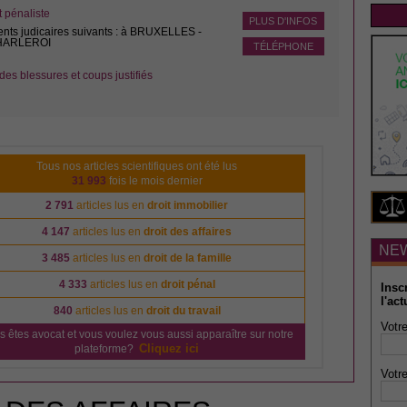
pénaliste
PLUS D'INFOS
ents judicaires suivants : à BRUXELLES -
CHARLEROI
TÉLÉPHONE
des blessures et coups justifiés
Tous nos articles scientifiques ont été lus
31 993
fois le mois dernier
2 791
articles lus en
droit immobilier
4 147
articles lus en
droit des affaires
NE
3 485
articles lus en
droit de la famille
4 333
articles lus en
droit pénal
Insc
l'act
840
articles lus en
droit du travail
Votre
s êtes avocat et vous voulez vous aussi apparaître sur notre
Cliquez ici
plateforme?
Votre