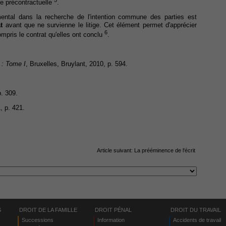
5
se précontractuelle
.
ental dans la recherche de l'intention commune des parties est
t
avant que ne survienne le litige. Cet élément permet d'apprécier
6
mpris le contrat qu'elles ont conclu
.
 : Tome I
, Bruxelles, Bruylant, 2010, p. 594.
p. 309.
, p. 421.
Article suivant:
La prééminence de l'écrit
S
DROIT DE LA FAMILLE
DROIT PÉNAL
DROIT DU TRAVAIL
Successions
Information
Accidents de travail