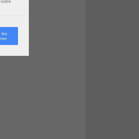
 notre
 les
rmer