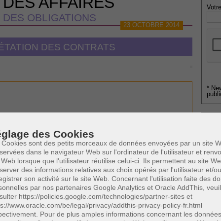
 DES AFFAIRES
Votre
 DES OBLIGATIONS
23 OCTOBRE 2014
RÉTATION DES CONTRATS
* Ne
s
publi
glage des Cookies
Profe
A
 Cookies sont des petits morceaux de données envoyées par un site W
0
)
Cette page a été vue
fois
N
servées dans le navigateur Web sur l'ordinateur de l'utilisateur et ren
0
dont
le mois dernier.
 Web lorsque que l'utilisateur réutilise celui-ci. Ils permettent au site W
A
server des informations relatives aux choix opérés par l'utilisateur et/o
A
egistrer son activité sur le site Web. Concernant l'utilisation faite des 
 SUSCEPTIBLES DE VOUS INTERESSER:
C
sonnelles par nos partenaires Google Analytics et Oracle AddThis, veuil
H
responsabilité extracontractuelle
sulter https://policies.google.com/technologies/partner-sites et
M
ps://www.oracle.com/be/legal/privacy/addthis-privacy-policy-fr.html
pectivement. Pour de plus amples informations concernant les donnée