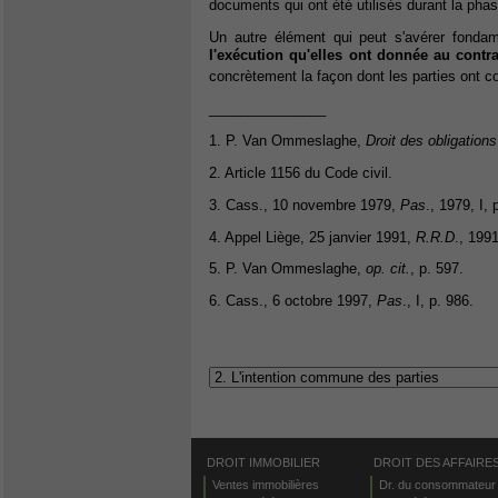
documents qui ont été utilisés durant la pha
Un autre élément qui peut s'avérer fondam
l'exécution qu'elles ont donnée au contra
concrètement la façon dont les parties ont co
_______________
1. P. Van Ommeslaghe,
Droit des obligations
2. Article 1156 du Code civil.
3. Cass., 10 novembre 1979,
Pas
., 1979, I, 
4. Appel Liège, 25 janvier 1991,
R.R.D
., 1991
5. P. Van Ommeslaghe,
op. cit.
, p. 597.
6. Cass., 6 octobre 1997,
Pas
., I, p. 986.
DROIT IMMOBILIER
DROIT DES AFFAIRE
Ventes immobilières
Dr. du consommateur