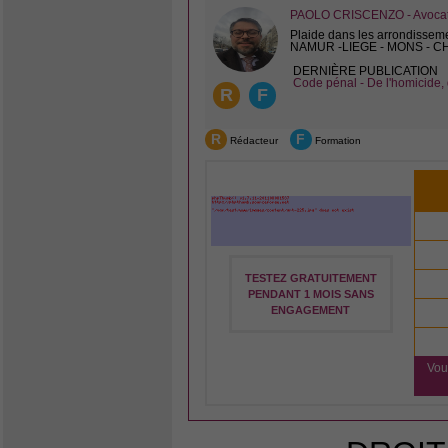
PAOLO CRISCENZO - Avocat 
Plaide dans les arrondissem
NAMUR -LIEGE - MONS - 
DERNIÈRE PUBLICATION
Code pénal - De l'homicide, 
R
F
R
F
Rédacteur
Formation
TESTEZ GRATUITEMENT
PENDANT 1 MOIS SANS
ENGAGEMENT
Vou