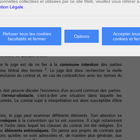
sonnelles collectées et utilisées par ce site Web, veuillez vous référer à
tion Légale.
ons et l’abus de droit
Refuser tous les cookies
Accepter tous
Options
facultatifs et fermer
cookies et fe
tion des conventions, l'un d'eux occupe une place prépondérante. Il
des parties au contrat. Cela repose sur le postulat que, comme les
 quelque chose, ce quelque chose a une force obligatoire à leur
 consiste ce quelque chose.
der le juge est de se fier à la
commune intention
des parties
2
sens littéral des termes
. Le juge doit donc rechercher la réelle
conclusion du contrat et, en cas de contradiction avec les termes du
e doit pouvoir déceler l'existence d'un accord commun des parties.
d'
erreur-obstacle
, c'est-à-dire une situation dans laquelle les
trés. Le contrat sujet à interprétation est alors susceptible d'être
ies, le juge peut examiner différents éléments. Son attention se
rinsèques
à la convention qui lui est soumise. Il s'agit notamment
re l'ordre dans lequel les clauses du contrat ont été rédigées. En
aux
éléments extrinsèques
. On pense aux projets de contrats que
ions qu'elles se sont adressées et, de manière plus générale, aux