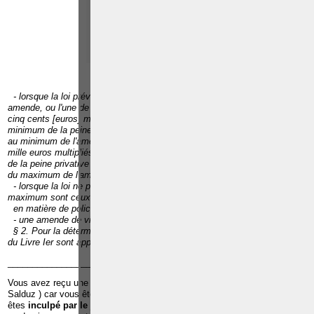
NAMUR -LIEGE - MONS -
CHARLEROI
TÉLÉPHONE
EMAIL
RÉFÉRENCES
- lorsque la loi prévoit pour le fait une peine privative de liberté et une
amende, ou l'une de ces peines seulement : une amende minimale de
cinq cents [euros] multipliés par le nombre de mois correspondant au
minimum de la peine privative de liberté, et sans pouvoir être inférieure
au minimum de l'amende prévue pour le fait; le maximum s'élève à deux
mille euros multipliés par le nombre de mois correspondant au maximum
de la peine privative de liberté, et sans pouvoir être inférieure au double
du maximum de l'amende prévue pour le fait;
- lorsque la loi ne prévoit pour le fait qu'une amende : le minimum et le
maximum sont ceux prévus par la loi pour le fait;
en matière de police :
- une amende de vingt-cinq euros à deux cent cinquante euros.
§ 2. Pour la détermination de la peine prévue au § 1er, les dispositions
du Livre Ier sont applicables."
______________________________________________________________
Vous avez reçu une
convocation de la police pour u
ne
audition
(
Salduz ) car vous êtes suspecté d’avoir commis une infraction ;Vous
êtes
inculpé par le juge d’instruction
dans le cadre d’une infraction et