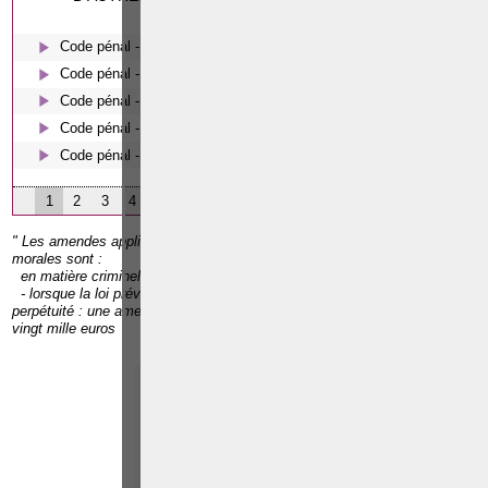
INTERESSER:
Code pénal - De l'homicide, des blessures et coups justifiés
Code pénal - Escroquerie et tromperie
Code pénal - Coups et blessures volontaires
Code pénal - Le harcèlement moral
Code pénal - Les écoutes téléphoniques en procédure pénale
1
2
3
4
" Les amendes applicables aux infractions commises par les personnes
morales sont :
en matière criminelle et correctionnelle :
- lorsque la loi prévoit pour le fait une peine privative de liberté à
perpétuité : une amende de deux cent quarante mille euros à sept cent
vingt mille euros
Paolo CRISCENZO
Avocat pénaliste
Plaide dans les
R
F
arrondissements judicaires
suivants : à BRUXELLES -