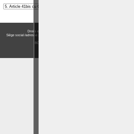
Droits et Libertés a.s.b.l. (Association sans but lucratif)
Siège social /adresse postale – Avenue de Tervueren, 186 – Bte 11 à 1150 Bruxelles
Email:
actualitesdroitbelge@gmail.com
BCE : 0758 745 183 -
MENTIONS LÉGALES
CHOIX DES COOKIES