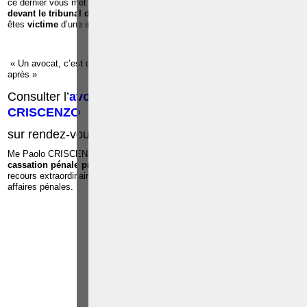
ce dernier vous met en détention préventive à la prison ;Vous êtes c
ité
devant le tribunal de police ou le tribunal correctionnel ;
Vous
êtes
victime
d’une infraction ;
« Un avocat, c’est quelqu’un qu’il faut voir avant pour éviter les ennuis
après »
Consulter l’
avocat pénaliste
, Me
Paolo
CRISCENZO
sur rendez-vous: 0486/42.30.44
Me Paolo CRISCENZO est repris dans
la liste des avocats à la
cassation pénale près de la Cour de cassation
, pour exercer les
recours extraordinaires devant la Cour de cassation dans toutes les
affaires pénales.
Article suivant:
Article 51 du Code pénal