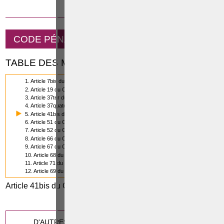
19 NOVEMBRE 2014
CODE PÉNAL - LE DROIT PÉNAL GÉNÉRAL
TABLE DES MATIÈRES
1. Article 7bis du Code pénal
2. Article 19 du Code pénal
3. Article 37ter du Code pénal
4. Article 37quater du Code pénal
5. Article 41bis du Code pénal
6. Article 51 du Code pénal
7. Article 52 du Code pénal
8. Article 66 du Code pénal
9. Article 67 du Code pénal
10. Article 68 du Code pénal
11. Article 71 du Code pénal
12. Article 69 du Code pénal
Article 41bis du Code pénal
0
(5/12)
Cette page a été vue
fois
0
dont
le mois dernier.
D'AUTRES ARTICLES SUSCEPTIBLES DE VOUS