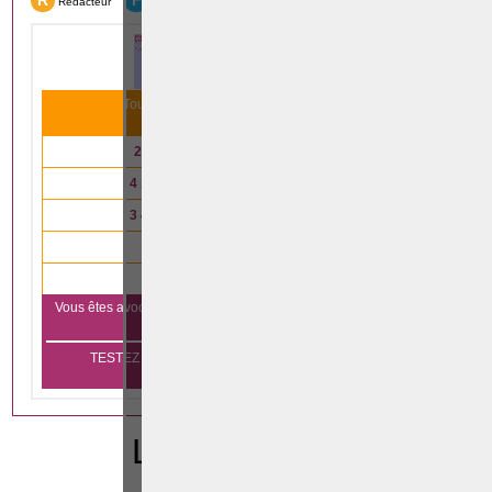
R
F
Rédacteur
Formation
Tous nos articles scientifiques ont été lus
31 993
fois le mois dernier
2 791
articles lus en
droit immobilier
4 147
articles lus en
droit des affaires
3 485
articles lus en
droit de la famille
4 333
articles lus en
droit pénal
840
articles lus en
droit du travail
Vous êtes avocat et vous voulez vous aussi apparaître sur notre
Cliquez ici
plateforme?
TESTEZ GRATUITEMENT PENDANT 1 MOIS SANS
ENGAGEMENT
LEGISLATION
CODE PENAL