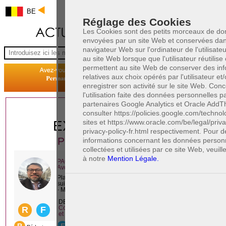
BE
Réglage des Cookies
Les Cookies sont des petits morceaux de d
envoyées par un site Web et conservées dan
navigateur Web sur l'ordinateur de l'utilisate
au site Web lorsque que l'utilisateur réutilise c
permettent au site Web de conserver des inf
relatives aux choix opérés par l'utilisateur et
enregistrer son activité sur le site Web. Con
l'utilisation faite des données personnelles p
partenaires Google Analytics et Oracle AddThi
1 AVOCAT(S)
consulter https://policies.google.com/technol
sites et https://www.oracle.com/be/legal/priv
EXPÉRIMENTÉ(S)
privacy-policy-fr.html respectivement. Pour 
PRÈS DE CHEZ VOUS
informations concernant les données person
collectées et utilisées par ce site Web, veuill
à notre
Mention Légale.
PAOLO CRISCENZO
Avocat pénaliste
Plaide dans les arrondissements judicaires
suivants : à BRUXELLES - NAMUR -LIEGE
- MONS - CHARLEROI
DERNIÈRE PUBLICATION
Code pénal - De l'homicide, des blessures
R
F
et coups justifiés