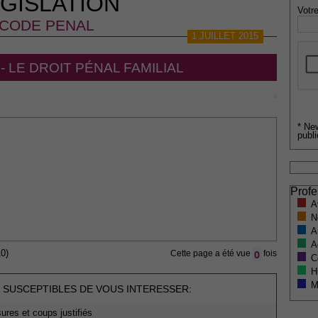
GISLATION
Votre
CODE PENAL
1 JUILLET 2015
- LE DROIT PÉNAL FAMILIAL
* Ne
publi
Profe
A
N
A
A
0
0)
Cette page a été vue
fois
C
H
M
 SUSCEPTIBLES DE VOUS INTERESSER:
ures et coups justifiés