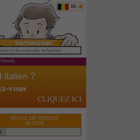
BE
TRAVAIL
REVUE DE PRESSE
08 2026
1