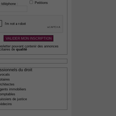
Petitions
 téléphone :
wsletter pouvant contenir des annonces
citaires de
qualité
ssionnels du droit
vocats
otaires
rchitectes
gents immobiliers
omptables
uissiers de justice
édecins