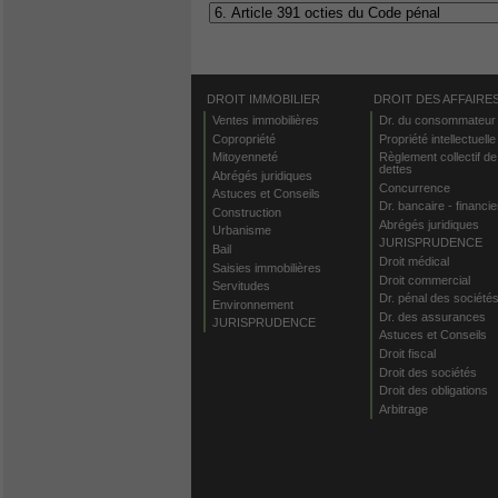
DROIT IMMOBILIER
DROIT DES AFFAIRE
Ventes immobilières
Dr. du consommateur
Copropriété
Propriété intellectuelle
Mitoyenneté
Règlement collectif de
dettes
Abrégés juridiques
Concurrence
Astuces et Conseils
Dr. bancaire - financie
Construction
Abrégés juridiques
Urbanisme
JURISPRUDENCE
Bail
Droit médical
Saisies immobilières
Droit commercial
Servitudes
Dr. pénal des société
Environnement
Dr. des assurances
JURISPRUDENCE
Astuces et Conseils
Droit fiscal
Droit des sociétés
Droit des obligations
Arbitrage