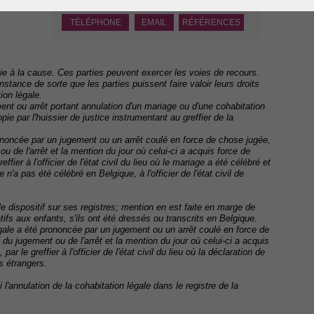
TÉLÉPHONE
EMAIL
RÉFÉRENCES
tie à la cause. Ces parties peuvent exercer les voies de recours.
stance de sorte que les parties puissent faire valoir leurs droits
ion légale.
ent ou arrêt portant annulation d'un mariage ou d'une cohabitation
 par l'huissier de justice instrumentant au greffier de la
ononcée par un jugement ou un arrêt coulé en force de chose jugée,
ou de l'arrêt et la mention du jour où celui-ci a acquis force de
fier à l'officier de l'état civil du lieu où le mariage a été célébré et
 n'a pas été célébré en Belgique, à l'officier de l'état civil de
i le dispositif sur ses registres; mention en est faite en marge de
atifs aux enfants, s'ils ont été dressés ou transcrits en Belgique.
égale a été prononcée par un jugement ou un arrêt coulé en force de
f du jugement ou de l'arrêt et la mention du jour où celui-ci a acquis
r le greffier à l'officier de l'état civil du lieu où la déclaration de
es étrangers.
 l'annulation de la cohabitation légale dans le registre de la