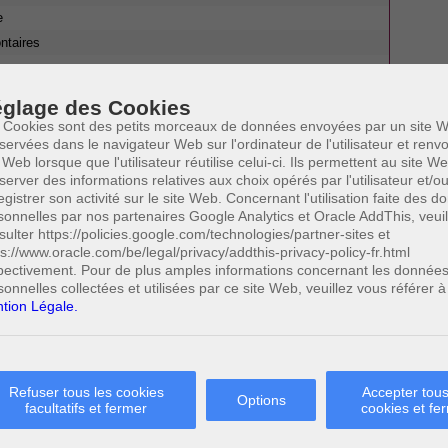
e
ntaires
ues en procédure pénale
glage des Cookies
 Cookies sont des petits morceaux de données envoyées par un site W
servées dans le navigateur Web sur l'ordinateur de l'utilisateur et ren
 Web lorsque que l'utilisateur réutilise celui-ci. Ils permettent au site W
ation sur la base des articles 391sexies ou 391septies ou qui
server des informations relatives aux choix opérés par l'utilisateur et/o
 ces dispositions, peut également prononcer la nullité du mariage ou
egistrer son activité sur le site Web. Concernant l'utilisation faite des 
ocureur du Roi ou de toute partie ayant un intérêt à la cause.
sonnelles par nos partenaires Google Analytics et Oracle AddThis, veuil
 ou aux cohabitants légaux que s'ils ont été parties ou appelés à
sulter https://policies.google.com/technologies/partner-sites et
ention forcée l'époux ou les époux ou le cohabitant légal ou les
ps://www.oracle.com/be/legal/privacy/addthis-privacy-policy-fr.html
 la cause.
pectivement. Pour de plus amples informations concernant les donnée
sonnelles collectées et utilisées par ce site Web, veuillez vous référer à
tion Légale.
Paolo CRISCENZO
Avocat pénaliste
Plaide dans les
R
F
Refuser tous les cookies
Accepter tous
arrondissements judicaires
Options
facultatifs et fermer
cookies et fe
suivants : à BRUXELLES -
NAMUR -LIEGE - MONS -
CHARLEROI