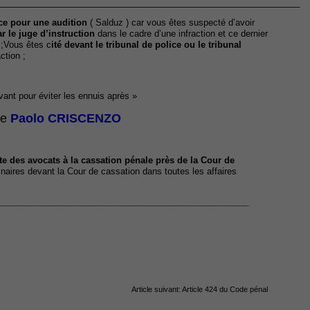
______________________________________________________________
ce pour u
ne
audition
( Salduz ) car vous êtes suspecté d’avoir
r le juge d’instruction
dans le cadre d’une infraction et ce dernier
 ;Vous êtes c
ité devant le tribunal de police ou le tribunal
action ;
 avant pour éviter les ennuis après »
Me
Paolo CRISCENZO
ste des avocats à la cassation pénale près de la Cour de
inaires devant la Cour de cassation dans toutes les affaires
____________________________________________________
Article suivant:
Article 424 du Code pénal