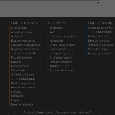
S
DROIT DE LA FAMILLE
DROIT PÉNAL
DROIT DU TRAVAIL
Successions
Information
Accidents de travail
Autorité parentale
TAP
JURISPRUDENCE
Adoption
Exécution des peines
Contrat de travail
Etat des personnes
Instruction
Droit pénal social
Obligations alimentaires
Droits fondamentaux
Astuces et Conseils
r
Régimes matrimoniaux
Procès pénal
Sécurité sociale
Tribunal de la famille
Droit pénal général
Abrégés juridiques
Fiscalité familiale
Droit pénal spécial
Divorce
Abrégés juridiques
Hébergement
JURISPRUDENCE
s
Cohabitation
Astuces et conseils
Abrégés juridiques
JURISPRUDENCE
Droit de la jeunesse
Astuces et conseils
Mariage
Libéralités
Filiation
Droit pénal familial
Droits et Libertés a.s.b.l. (Association sans but lucratif)