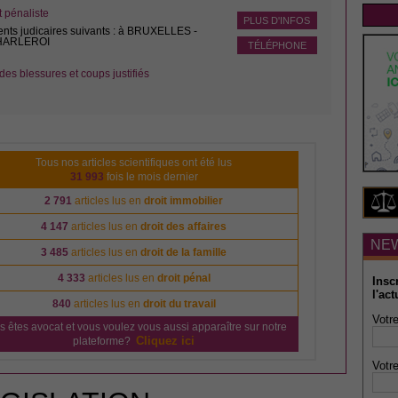
pénaliste
PLUS D'INFOS
ents judicaires suivants : à BRUXELLES -
CHARLEROI
TÉLÉPHONE
des blessures et coups justifiés
Tous nos articles scientifiques ont été lus
31 993
fois le mois dernier
2 791
articles lus en
droit immobilier
4 147
articles lus en
droit des affaires
NE
3 485
articles lus en
droit de la famille
4 333
articles lus en
droit pénal
Insc
l'act
840
articles lus en
droit du travail
Votre
s êtes avocat et vous voulez vous aussi apparaître sur notre
Cliquez ici
plateforme?
Votre