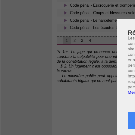
Code pénal - Escroquerie et tromperi
Code pénal - Coups et blessures volo
Code pénal - Le harcèlement moral
Code pénal - Les écoutes téléphoniq
Ré
Les
1
2
3
4
con
site
"
§ 1er. Le juge qui prononce une condamn
con
constate la culpabilité pour une infraction à
enr
de la cohabitation légale, à la demande du pr
per
§ 2. Un jugement n'est opposable aux époux
con
la cause.
Le ministère public peut appeler en interv
htt
cohabitants légaux qui ne sont pas parties à
res
per
Men