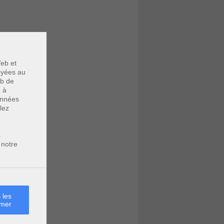
eb et
voyées au
eb de
u à
données
lez
s
 notre
 les
rmer