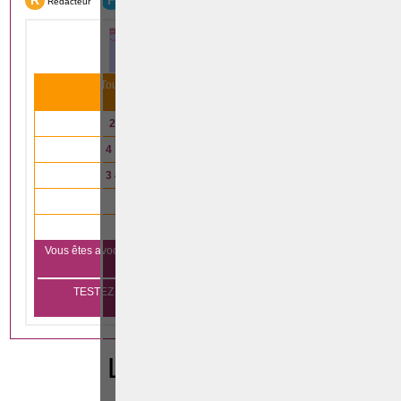
R
F
Rédacteur
Formation
Tous nos articles scientifiques ont été lus
31 993
fois le mois dernier
2 791
articles lus en
droit immobilier
4 147
articles lus en
droit des affaires
3 485
articles lus en
droit de la famille
4 333
articles lus en
droit pénal
840
articles lus en
droit du travail
Vous êtes avocat et vous voulez vous aussi apparaître sur notre
Cliquez ici
plateforme?
TESTEZ GRATUITEMENT PENDANT 1 MOIS SANS
ENGAGEMENT
LEGISLATION
CODE PENAL