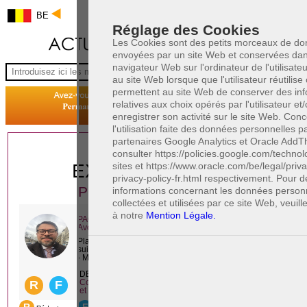
BE
Réglage des Cookies
Les Cookies sont des petits morceaux de d
envoyées par un site Web et conservées dan
navigateur Web sur l'ordinateur de l'utilisate
au site Web lorsque que l'utilisateur réutilise c
permettent au site Web de conserver des inf
relatives aux choix opérés par l'utilisateur et
enregistrer son activité sur le site Web. Con
l'utilisation faite des données personnelles p
partenaires Google Analytics et Oracle AddThi
1 AVOCAT(S)
consulter https://policies.google.com/technol
sites et https://www.oracle.com/be/legal/priv
EXPÉRIMENTÉ(S)
privacy-policy-fr.html respectivement. Pour 
PRÈS DE CHEZ VOUS
informations concernant les données person
collectées et utilisées par ce site Web, veuill
à notre
Mention Légale.
PAOLO CRISCENZO
Avocat pénaliste
Plaide dans les arrondissements judicaires
suivants : à BRUXELLES - NAMUR -LIEGE
- MONS - CHARLEROI
DERNIÈRE PUBLICATION
Code pénal - De l'homicide, des blessures
R
F
et coups justifiés