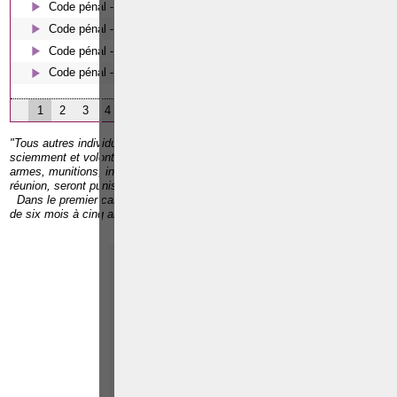
Code pénal - Escroquerie et tromperie
Code pénal - Coups et blessures volontaires
Code pénal - Le harcèlement moral
Code pénal - Les écoutes téléphoniques en procédure pénale
1
2
3
4
"Tous autres individus faisant partie de l'association et ceux qui auront
sciemment et volontairement fourni à la bande ou à ses divisions des
armes, munitions, instruments de crime, logements, retraite ou lieu de
réunion, seront punis :
Dans le premier cas prévu par l'article précédent, d'un emprisonnement
de six mois à cinq ans;
Paolo CRISCENZO
Avocat pénaliste
Plaide dans les
R
F
arrondissements judicaires
suivants : à BRUXELLES -
NAMUR -LIEGE - MONS -
CHARLEROI