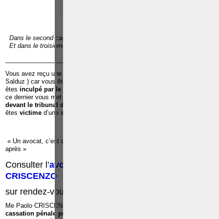
TÉLÉPHONE
EMAIL
RÉFÉRENCES
Dans le second cas, d'un emprisonnement de deux mois à trois ans;
Et dans le troisième, d'un emprisonnement d'un mois à deux ans."
______________________________________________________________
Vous avez reçu une
convocation de la police pour u
ne
audition
(
Salduz ) car vous êtes suspecté d’avoir commis une infraction ;Vous
êtes
inculpé par le juge d’instruction
dans le cadre d’une infraction et
ce dernier vous met en détention préventive à la prison ;Vous êtes c
ité
devant le tribunal de police ou le tribunal correctionnel ;
Vous
êtes
victime
d’une infraction ;
« Un avocat, c’est quelqu’un qu’il faut voir avant pour éviter les ennuis
après »
Consulter l’
avocat pénaliste
, Me
Paolo
CRISCENZO
sur rendez-vous: 0486/42.30.44
Me Paolo CRISCENZO est repris dans
la liste des avocats à la
cassation pénale près de la Cour de cassation
, pour exercer les