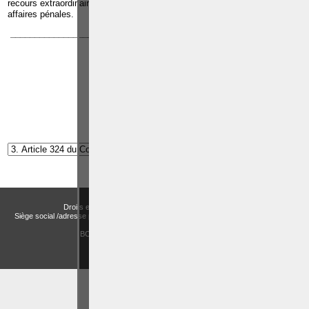
recours extraordinaires devant la Cour de cassation dans toutes les
affaires pénales.
_____________________________________________________________
Article suivant:
Article 326 du Code pénal
Droits et Libertés a.s.b.l. (Association sans but lucratif)
Siège social /adresse postale – Avenue de Tervueren, 186 – Bte 11 à 1150 Bruxelles
Email:
actualitesdroitbelge@gmail.com
BCE : 0758 745 183 -
MENTIONS LÉGALES
CHOIX DES COOKIES