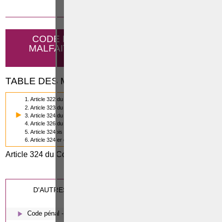
18 NOVEMBRE 2014
CODE PÉNAL - L'ASSOCIATION DE
MALFAITEURS ET L'ORGANISATION
CRIMINELLE
TABLE DES MATIÈRES
1. Article 322 du Code pénal
2. Article 323 du Code pénal
3. Article 324 du Code pénal
4. Article 326 du Code pénal
5. Article 324bis du Code pénal
6. Article 324ter du Code pénal
Article 324 du Code pénal
0
(3/6)
Cette page a été vue
fois
0
dont
le mois dernier.
D'AUTRES ARTICLES SUSCEPTIBLES DE VOUS
INTERESSER:
Code pénal - De l'homicide, des blessures et coups justifiés