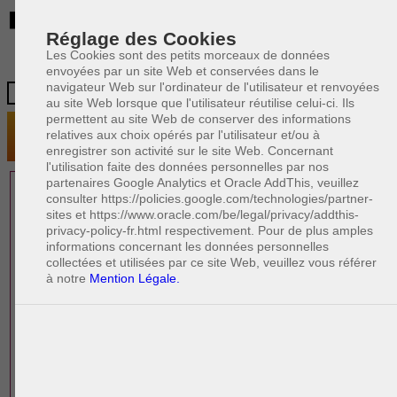
BE
Réglage des Cookies
Les Cookies sont des petits morceaux de données
envoyées par un site Web et conservées dans le
navigateur Web sur l'ordinateur de l'utilisateur et renvoyées
au site Web lorsque que l'utilisateur réutilise celui-ci. Ils
permettent au site Web de conserver des informations
relatives aux choix opérés par l'utilisateur et/ou à
enregistrer son activité sur le site Web. Concernant
l'utilisation faite des données personnelles par nos
partenaires Google Analytics et Oracle AddThis, veuillez
1 AVOCAT(S)
consulter https://policies.google.com/technologies/partner-
sites et https://www.oracle.com/be/legal/privacy/addthis-
EXPÉRIMENTÉ(S)
privacy-policy-fr.html respectivement. Pour de plus amples
EN DROIT IMMOBILIER
informations concernant les données personnelles
collectées et utilisées par ce site Web, veuillez vous référer
à notre
Mention Légale.
PAOLO CRISCENZO
Avocat pénaliste
Plaide dans les arrondissements judicaires
suivants : à BRUXELLES - NAMUR -LIEGE
- MONS - CHARLEROI
DERNIÈRE PUBLICATION
Code pénal - De l'homicide, des blessures
R
F
et coups justifiés
R
F