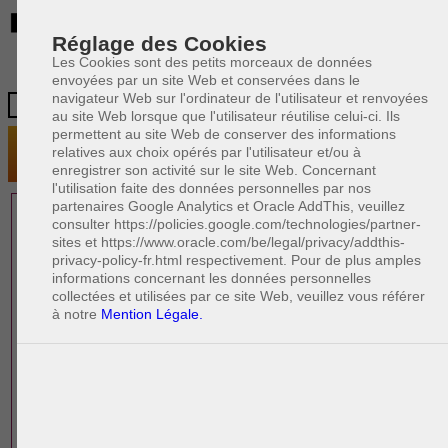
BE
Réglage des Cookies
Les Cookies sont des petits morceaux de données
envoyées par un site Web et conservées dans le
navigateur Web sur l'ordinateur de l'utilisateur et renvoyées
au site Web lorsque que l'utilisateur réutilise celui-ci. Ils
permettent au site Web de conserver des informations
relatives aux choix opérés par l'utilisateur et/ou à
enregistrer son activité sur le site Web. Concernant
l'utilisation faite des données personnelles par nos
partenaires Google Analytics et Oracle AddThis, veuillez
1 AVOCAT(S)
consulter https://policies.google.com/technologies/partner-
sites et https://www.oracle.com/be/legal/privacy/addthis-
EXPÉRIMENTÉ(S)
privacy-policy-fr.html respectivement. Pour de plus amples
EN DROIT IMMOBILIER
informations concernant les données personnelles
collectées et utilisées par ce site Web, veuillez vous référer
à notre
Mention Légale.
PAOLO CRISCENZO
Avocat pénaliste
Plaide dans les arrondissements judicaires
suivants : à BRUXELLES - NAMUR -LIEGE
- MONS - CHARLEROI
DERNIÈRE PUBLICATION
Code pénal - De l'homicide, des blessures
R
F
et coups justifiés
R
F