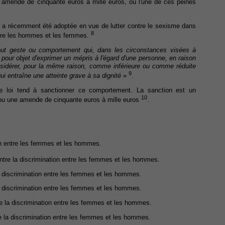
amende de cinquante euros à mille euros, ou l'une de ces peines
14 a récemment été adoptée en vue de lutter contre le sexisme dans
8
entre les hommes et les femmes.
out geste ou comportement qui, dans les circonstances visées à
 pour objet d'exprimer un mépris à l'égard d'une personne, en raison
sidérer, pour la même raison, comme inférieure ou comme réduite
9
ui entraîne une atteinte grave à sa dignité
»
.
lle loi tend à sanctionner ce comportement. La sanction est un
10
/ou une amende de cinquante euros à mille euros
.
ion entre les femmes et les hommes.
ntre la discrimination entre les femmes et les hommes.
la discrimination entre les femmes et les hommes.
la discrimination entre les femmes et les hommes.
tre la discrimination entre les femmes et les hommes.
re la discrimination entre les femmes et les hommes.