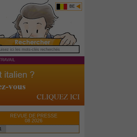
BE
TRAVAIL
REVUE DE PRESSE
08 2026
1