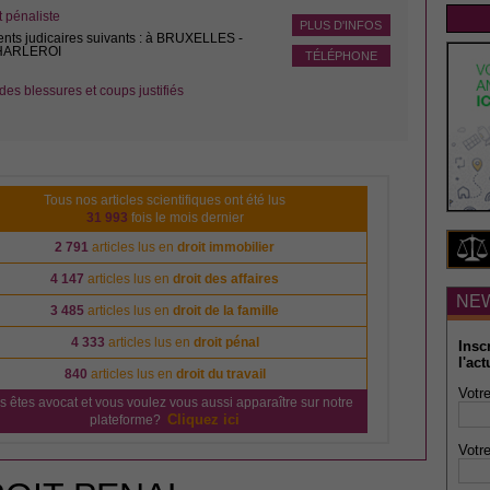
pénaliste
PLUS D'INFOS
ents judicaires suivants : à BRUXELLES -
CHARLEROI
TÉLÉPHONE
des blessures et coups justifiés
Tous nos articles scientifiques ont été lus
31 993
fois le mois dernier
2 791
articles lus en
droit immobilier
4 147
articles lus en
droit des affaires
NE
3 485
articles lus en
droit de la famille
4 333
articles lus en
droit pénal
Insc
l'act
840
articles lus en
droit du travail
Votre
s êtes avocat et vous voulez vous aussi apparaître sur notre
Cliquez ici
plateforme?
Votre