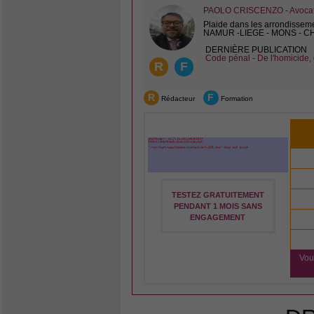
PAOLO CRISCENZO - Avocat 
Plaide dans les arrondissem
NAMUR -LIEGE - MONS - 
DERNIÈRE PUBLICATION
Code pénal - De l'homicide, 
R
F
R
F
Rédacteur
Formation
TESTEZ GRATUITEMENT
PENDANT 1 MOIS SANS
ENGAGEMENT
Vou