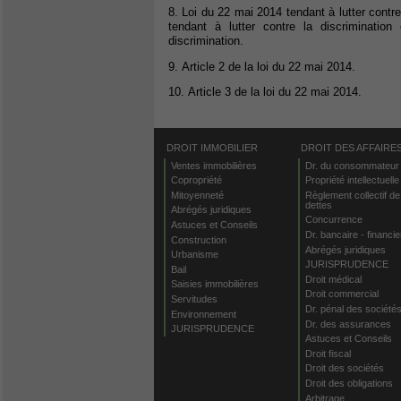
8. Loi du 22 mai 2014 tendant à lutter contr
tendant à lutter contre la discriminatio
discrimination.
9. Article 2 de la loi du 22 mai 2014.
10. Article 3 de la loi du 22 mai 2014.
DROIT IMMOBILIER
DROIT DES AFFAIRE
Ventes immobilières
Dr. du consommateur
Copropriété
Propriété intellectuelle
Mitoyenneté
Règlement collectif de
dettes
Abrégés juridiques
Concurrence
Astuces et Conseils
Dr. bancaire - financie
Construction
Abrégés juridiques
Urbanisme
JURISPRUDENCE
Bail
Droit médical
Saisies immobilières
Droit commercial
Servitudes
Dr. pénal des société
Environnement
Dr. des assurances
JURISPRUDENCE
Astuces et Conseils
Droit fiscal
Droit des sociétés
Droit des obligations
Arbitrage