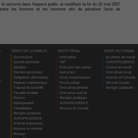
e le sexisme dans l'espace public et modifiant la loi du 10 mai 2007
n entre les femmes et les hommes afin de pénaliser l'acte de
S
DROIT DE LA FAMILLE
DROIT PÉNAL
DROIT DU TRAVAIL
Successions
Information
Accidents de travail
Autorité parentale
TAP
JURISPRUDENCE
Adoption
Exécution des peines
Contrat de travail
Etat des personnes
Instruction
Droit pénal social
Obligations alimentaires
Droits fondamentaux
Astuces et Conseils
r
Régimes matrimoniaux
Procès pénal
Sécurité sociale
Tribunal de la famille
Droit pénal général
Abrégés juridiques
Fiscalité familiale
Droit pénal spécial
Divorce
Abrégés juridiques
Hébergement
JURISPRUDENCE
s
Cohabitation
Astuces et conseils
Abrégés juridiques
JURISPRUDENCE
Droit de la jeunesse
Astuces et conseils
Mariage