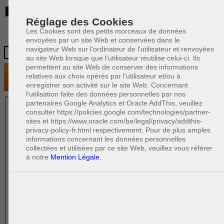
BE
Réglage des Cookies
Les Cookies sont des petits morceaux de données
envoyées par un site Web et conservées dans le
navigateur Web sur l'ordinateur de l'utilisateur et renvoyées
au site Web lorsque que l'utilisateur réutilise celui-ci. Ils
permettent au site Web de conserver des informations
relatives aux choix opérés par l'utilisateur et/ou à
enregistrer son activité sur le site Web. Concernant
l'utilisation faite des données personnelles par nos
partenaires Google Analytics et Oracle AddThis, veuillez
1 AVOCAT(S)
consulter https://policies.google.com/technologies/partner-
sites et https://www.oracle.com/be/legal/privacy/addthis-
EXPÉRIMENTÉ(S)
privacy-policy-fr.html respectivement. Pour de plus amples
EN DROIT PÉNAL
informations concernant les données personnelles
collectées et utilisées par ce site Web, veuillez vous référer
à notre
Mention Légale.
PAOLO CRISCENZO
Avocat pénaliste
Plaide dans les arrondissements judicaires
suivants : à BRUXELLES - NAMUR -LIEGE
- MONS - CHARLEROI
DERNIÈRE PUBLICATION
Code pénal - De l'homicide, des blessures
R
F
et coups justifiés
R
F