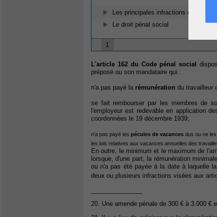
Les principales infractions du droit pé
Le droit pénal social
1
L'article 162 du Code pénal social
dispos
préposé ou son mandataire qui :
n'a pas payé la
rémunération
du travailleur 
se fait rembourser par les membres de son
l'employeur est redevable en application des 
coordonnées le 19 décembre 1939;
n'a pas payé les
pécules de vacances
dus ou ne les 
les lois relatives aux vacances annuelles des travaill
En outre, le minimum et le maximum de l'a
lorsque, d'une part, la rémunération minimal
ou n'a pas été payée à la date à laquelle la
deux ou plusieurs infractions visées aux art
_______________
20. Une amende pénale de 300 € à 3.000 € e