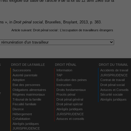
 est exigible sur base de l'article 9 de la loi du 12 avril 1965 sur la
ons », in
Droit pénal social
, Bruxelles, Bruylant, 2013, p. 383.
Article suivant:
Droit pénal social : L'occupation de travailleurs étrangers
S
DROIT DE LA FAMILLE
DROIT PÉNAL
DROIT DU TRAVAIL
Successions
Information
Accidents de travail
Autorité parentale
TAP
JURISPRUDENCE
Adoption
Exécution des peines
Contrat de travail
Etat des personnes
Instruction
Droit pénal social
Obligations alimentaires
Droits fondamentaux
Astuces et Conseils
r
Régimes matrimoniaux
Procès pénal
Sécurité sociale
Tribunal de la famille
Droit pénal général
Abrégés juridiques
Fiscalité familiale
Droit pénal spécial
Divorce
Abrégés juridiques
Hébergement
JURISPRUDENCE
s
Cohabitation
Astuces et conseils
Abrégés juridiques
JURISPRUDENCE