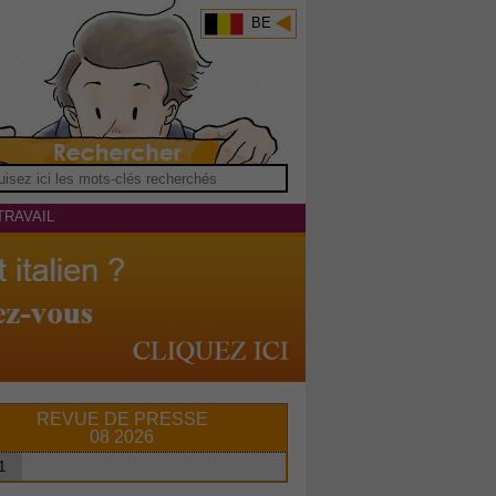
BE
TRAVAIL
REVUE DE PRESSE
08 2026
1