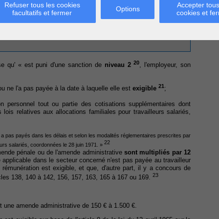
Refuser tous les cookies
Accepter tous
Options
nal social
facultatifs et fermer
cookies et fe
20
e qu' « est puni d'une sanction de
niveau 2
, l'employeur, son
21
ou ne l'a pas payée à la date à laquelle elle est
exigible
;
 personnel tout ou partie des cotisations supplémentaires dont
lois relatives aux allocations familiales pour travailleurs salariés,
a pas payés dans les délais et selon les modalités réglementaires prescrites par
22
eurs salariés, coordonnées le 28 juin 1971. »
mende pénale ou de l'amende administrative
sont multipliés par 12
e applicable dans le secteur concerné n'est pas payée au travailleur
 rémunération est exigible, et que, d'autre part, il y a concours de
23
icles 138, 140 à 142, 156, 157, 163, 165 à 167 ou 169.
t une amende administrative de 150 € à 1.500 €.