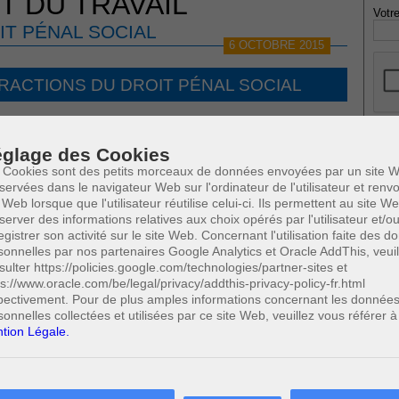
T DU TRAVAIL
Votre
IT PÉNAL SOCIAL
6 OCTOBRE 2015
FRACTIONS DU DROIT PÉNAL SOCIAL
glage des Cookies
* Ne
l social
publi
 Cookies sont des petits morceaux de données envoyées par un site W
lement moral ou sexuel au travail
servées dans le navigateur Web sur l'ordinateur de l'utilisateur et ren
émunération d'un travailleur
 Web lorsque que l'utilisateur réutilise celui-ci. Ils permettent au site W
eurs étrangers
server des informations relatives aux choix opérés par l'utilisateur et/o
ion de l'emploi immédiate
scription d'une police assurance loi dans le cadre des accidents de travail
egistrer son activité sur le site Web. Concernant l'utilisation faite des 
Profe
tisations de sécurité sociale
sonnelles par nos partenaires Google Analytics et Oracle AddThis, veuil
A
duleux
sulter https://policies.google.com/technologies/partner-sites et
N
 chômeur ou d'un invalide
ps://www.oracle.com/be/legal/privacy/addthis-privacy-policy-fr.html
A
pectivement. Pour de plus amples informations concernant les donnée
A
sonnelles collectées et utilisées par ce site Web, veuillez vous référer à
de la rémunération d'un travailleur
Cette page a été
(3/10)
C
0
vue
fois
tion Légale.
H
0
dont
le mois dernier.
M
 SUSCEPTIBLES DE VOUS INTERESSER: