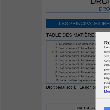
DROI
DRO
LES PRINCIPALES IN
TABLE DES MATIÈRES
Ré
1. Introduction sur les infractions en droit péna
Les
2. Droit pénal social : La violence et le harcè
con
3. Droit pénal social : Le non paiement de la r
site
4. Droit pénal social : L'occupation de travaill
con
5. Droit pénal social : La Dimona - La déclarat
6. Droit pénal social : Le manquement à la sou
enr
7. Droit pénal social : Le non paiement des co
per
8. Droit pénal social : L'assujettissement frau
con
9. Droit pénal social : La mise au travail d'un
htt
10. Le faux et l'escroquerie sociale
res
per
Droit pénal social : Le non paiement 
Men
D'AUTRES ARTICLES