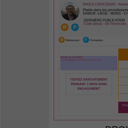
PAOLO CRISCENZO - Avocat 
Plaide dans les arrondissem
NAMUR -LIEGE - MONS - 
DERNIÈRE PUBLICATION
Code pénal - De l'homicide, 
R
F
R
F
Rédacteur
Formation
TESTEZ GRATUITEMENT
PENDANT 1 MOIS SANS
ENGAGEMENT
Vou