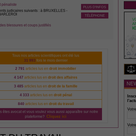
pénaliste
PLUS D'INFOS
ents judicaires suivants : à BRUXELLES -
CHARLEROI
TÉLÉPHONE
des blessures et coups justifiés
Tous nos articles scientifiques ont été lus
31 993
fois le mois dernier
2 791
articles lus en
droit immobilier
4 147
articles lus en
droit des affaires
NE
3 485
articles lus en
droit de la famille
4 333
articles lus en
droit pénal
Insc
l'act
840
articles lus en
droit du travail
Votre
s êtes avocat et vous voulez vous aussi apparaître sur notre
Cliquez ici
plateforme?
Votre