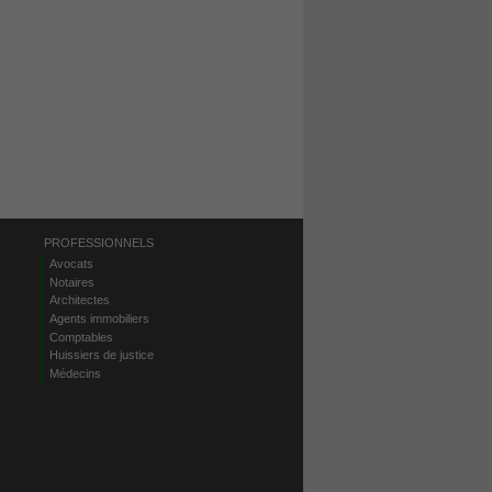
PROFESSIONNELS
Avocats
Notaires
Architectes
Agents immobiliers
Comptables
Huissiers de justice
Médecins