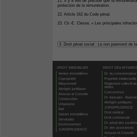
21. Il y a lieu de préciser que la rémunération
protection de la rémunération.
22. Article 162 du Code pénal.
23. Ch.-E. Clesse, « Les principales infracti
DROIT IMMOBILIER
DROIT DES AFFAIRE
Ventes immobilières
Dr. du consommateur
Copropriété
Propriété intellectuelle
Mitoyenneté
Règlement collectif de
dettes
Abrégés juridiques
Concurrence
Astuces et Conseils
Dr. bancaire - financie
Construction
Abrégés juridiques
Urbanisme
JURISPRUDENCE
Bail
Droit médical
Saisies immobilières
Droit commercial
Servitudes
Dr. pénal des société
Environnement
Dr. des assurances
JURISPRUDENCE
Astuces et Conseils