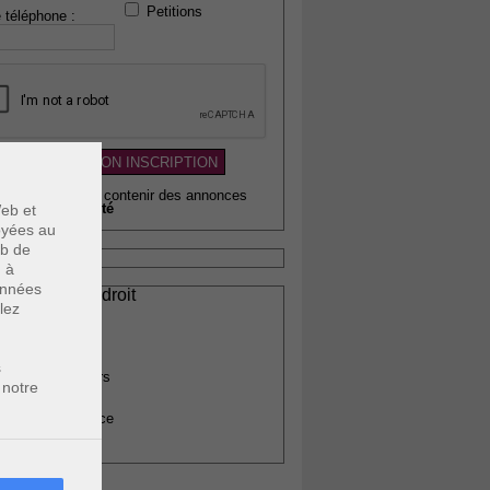
Petitions
 téléphone :
wsletter pouvant contenir des annonces
citaires de
qualité
eb et
voyées au
eb de
u à
données
ssionnels du droit
lez
vocats
otaires
rchitectes
s
gents immobiliers
 notre
omptables
uissiers de justice
édecins