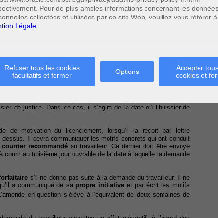
 La loi du 26 décembre 2013
pectivement. Pour de plus amples informations concernant les donnée
sonnelles collectées et utilisées par ce site Web, veuillez vous référer à
tion Légale.
r les motifs concrets de son licenciement. Il doit pour cela exprimer
une
lettre recommandée
à son employeur. Le courrier recommandé
is
, qui commence à courir à la date de fin du contrat de travail.
Refuser tous les cookies
Accepter tous
Options
temps de
préavis
, alors le délai sera de six mois après la notification
facultatifs et fermer
cookies et fe
fois dans la limite des deux mois suivant le terme du contrat de
 est celui où elle sort ses effets. C’est-à-dire au troisième jour
la lettre recommandée, qui notifie ledit congé. A moins que la
ssier de justice. Dans ce cas, il s’agira de la date où l’huissier de
de motivation du licenciement, lorsqu’il la reçoit par lettre
dessus. Il devra communiquer les motifs concrets qui ont conduit
n
courrier recommandé
au travailleur. Ce dernier doit être envoyé
courir au troisième jour ouvrable de la date à laquelle la demande
orfaitaire
s’il ne donne pas suite à la demande du travailleur. Il ne
rsqu’il a communiqué de sa
propre initiative
et par écrit les motifs
’amende en question s’élève à l’équivalent de deux semaines de
demande du travailleur constitue un effet préventif, à l’égard des