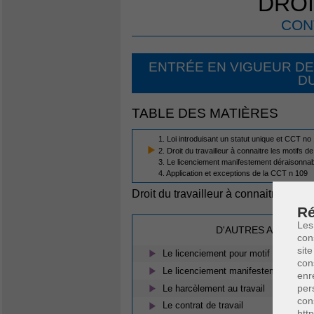
DROI
CON
ENTRÉE EN VIGUEUR DE
D
TABLE DES MATIÈRES
1. Loi introduisant un statut unique et CCT no
2. Droit du travailleur à connaitre les motifs 
3. Le licenciement manifestement déraisonna
4. Application et exceptions de la CCT n 109
Droit du travailleur à connaitre les m
Ré
Les
D'AUTRES ARTICLES
con
site
Le licenciement pour motif grave
con
Le licenciement manifestement dérais
enr
per
Le harcèlement au travail
con
Le contrat de travail
htt