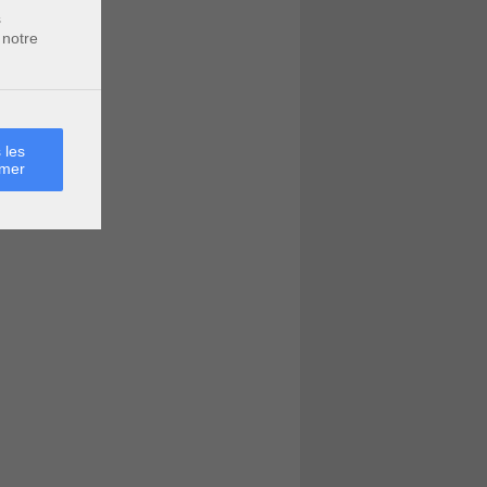
s
 notre
 les
rmer