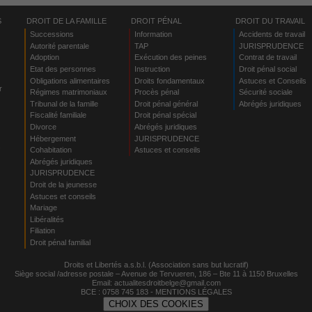
S
DROIT DE LA FAMILLE
DROIT PÉNAL
DROIT DU TRAVAIL
Successions
Information
Accidents de travail
Autorité parentale
TAP
JURISPRUDENCE
Adoption
Exécution des peines
Contrat de travail
Etat des personnes
Instruction
Droit pénal social
Obligations alimentaires
Droits fondamentaux
Astuces et Conseils
r
Régimes matrimoniaux
Procès pénal
Sécurité sociale
Tribunal de la famille
Droit pénal général
Abrégés juridiques
Fiscalité familiale
Droit pénal spécial
Divorce
Abrégés juridiques
Hébergement
JURISPRUDENCE
s
Cohabitation
Astuces et conseils
Abrégés juridiques
JURISPRUDENCE
Droit de la jeunesse
Astuces et conseils
Mariage
Libéralités
Filiation
Droit pénal familial
Droits et Libertés a.s.b.l. (Association sans but lucratif)
Siège social /adresse postale – Avenue de Tervueren, 186 – Bte 11 à 1150 Bruxelles
Email:
actualitesdroitbelge@gmail.com
BCE : 0758 745 183 -
MENTIONS LÉGALES
CHOIX DES COOKIES