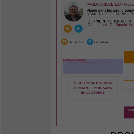
PAOLO CRISCENZO - Avocat 
Plaide dans les arrondissem
NAMUR -LIEGE - MONS - 
DERNIÈRE PUBLICATION
Code pénal - De l'homicide, 
R
F
R
F
Rédacteur
Formation
TESTEZ GRATUITEMENT
PENDANT 1 MOIS SANS
ENGAGEMENT
Vou