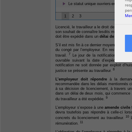
Le statut unique ouvriers-employés :
res
per
Men
1
2
3
Licencié, le travailleur a le droit de demande
son souhait de connaître lesdits motifs, par 
doit être expédié dans un
délai de deux mo
S’il est mis fin à ce dernier moyennant un 
du congé par l’employeur. En restant toute
7
travail.
Le jour de la notification du congé
ouvrable suivant la date d’expédition de 
notification ne soit donnée par exploit d’hui
8
justice se présente au travailleur.
L’employeur doit répondre
à la demande 
recommandée dans les délais mentionnés ci-
à sa décision de licenciement, à travers u
dans un délai de deux mois, qui commence à 
9
du travailleur a été expédiée.
L’employeur s’expose à une
amende civile f
devra toutefois pas répondre à celle-ci lo
10
concrets du licenciement au travailleur.
L
11
rémunération.
L’obligation de l’employeur à répondre à la 