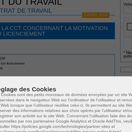
T DU TRAVAIL
Votre
TRAT DE TRAVAIL
2 AVRIL 2014
 LA CCT CONCERNANT LA MOTIVATION
U LICENCIEMENT
* Ne
publi
 109
de son licenciement
ble
Profe
otifs de son licenciement
0
(2/4)
Cette page a été vue
fois
A
glage des Cookies
N
 Cookies sont des petits morceaux de données envoyées par un site W
A
 SUSCEPTIBLES DE VOUS INTERESSER:
servées dans le navigateur Web sur l'ordinateur de l'utilisateur et ren
A
 Web lorsque que l'utilisateur réutilise celui-ci. Ils permettent au site W
C
server des informations relatives aux choix opérés par l'utilisateur et/o
H
onnable et la motivation du licenciement
egistrer son activité sur le site Web. Concernant l'utilisation faite des 
M
sonnelles par nos partenaires Google Analytics et Oracle AddThis, veuil
sulter https://policies.google.com/technologies/partner-sites et
ps://www.oracle.com/be/legal/privacy/addthis-privacy-policy-fr.html