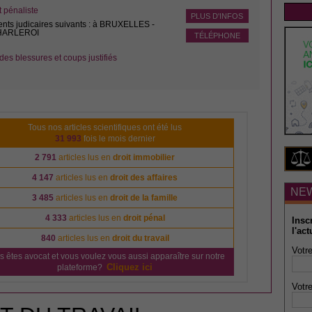
pénaliste
PLUS D'INFOS
ents judicaires suivants : à BRUXELLES -
CHARLEROI
TÉLÉPHONE
des blessures et coups justifiés
Tous nos articles scientifiques ont été lus
31 993
fois le mois dernier
2 791
articles lus en
droit immobilier
4 147
articles lus en
droit des affaires
NE
3 485
articles lus en
droit de la famille
4 333
articles lus en
droit pénal
Insc
l'act
840
articles lus en
droit du travail
Votre
s êtes avocat et vous voulez vous aussi apparaître sur notre
Cliquez ici
plateforme?
Votre