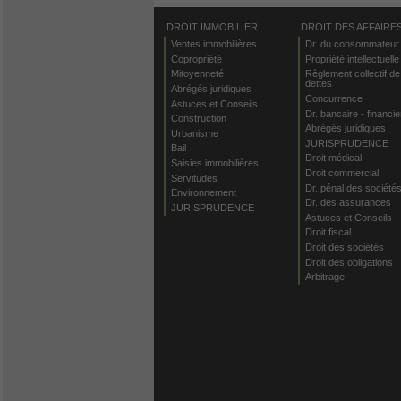
DROIT IMMOBILIER
DROIT DES AFFAIRE
Ventes immobilières
Dr. du consommateur
Copropriété
Propriété intellectuelle
Mitoyenneté
Règlement collectif de
dettes
Abrégés juridiques
Concurrence
Astuces et Conseils
Dr. bancaire - financie
Construction
Abrégés juridiques
Urbanisme
JURISPRUDENCE
Bail
Droit médical
Saisies immobilières
Droit commercial
Servitudes
Dr. pénal des société
Environnement
Dr. des assurances
JURISPRUDENCE
Astuces et Conseils
Droit fiscal
Droit des sociétés
Droit des obligations
Arbitrage