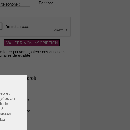
Petitions
 téléphone :
wsletter pouvant contenir des annonces
citaires de
qualité
ssionnels du droit
vocats
otaires
eb et
rchitectes
voyées au
gents immobiliers
eb de
omptables
u à
uissiers de justice
données
édecins
lez