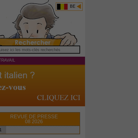
BE
TRAVAIL
REVUE DE PRESSE
08 2026
1