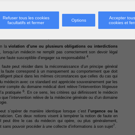
Refuser tous les cookies
Accepter tous
Options
facultatifs et fermer
cookies et fe
tés. Le médecin peut commettre une faute en agissant d’une manière
d’agir conformément à ce qu’il devrait. Quoi qu’il en soit, la faute
2
 et consciemment et être imputable au médecin
.
en la
violation d’une ou plusieurs obligations ou interdictions
, lorsqu’un médecin ne remplit pas correctement son devoir légal
4
 une faute susceptible d’engager sa responsabilité
.
la faute peut résider dans la méconnaissance d’un principe général
i, la faute correspond à un manquement au comportement que doit
diligent placé dans les mêmes circonstances que celles du cas qui
du médecin avec ce standard est appréciée souverainement par les
ir compte du domaine médical dont relève l’intervention litigieuse
6
l’a pratiquée
. En ce sens, les critères qui définissent le médecin
n que l’intervention relève de la médecine générale ou d’un domaine
ogie.
peut s’opérer de manière identique lorsque c’est
l’urgence ou la
aticien. Ces deux notions visent à tempérer la notion de faute en
el peut être le cas du médecin qui opère, ou plus généralement,
7
nt sans pouvoir procéder à une collecte d’informations à son sujet
.