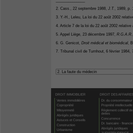
______________
2. Cass., 22 septembre 1988,
J.T.
, 1989, p. 
3. Y.-H., Leleu, La loi du 22 août 2002 relati
4. Article 7 de la loi du 22 août 2002 relative
5. Appel Liège, 23 décembre 1997,
R.G.A.R.
6. G. Genicot,
Droit médical et biomédical
, B
7. Tribunal civil de Turnhout, 6 février 1984,
DROIT IMMOBILIER
DROIT DES AFFAIRE
Ventes immobilières
Dr. du consommateur
Copropriété
Propriété intellectuelle
Mitoyenneté
Règlement collectif de
dettes
Abrégés juridiques
Concurrence
Astuces et Conseils
Dr. bancaire - financie
Construction
Abrégés juridiques
Urbanisme