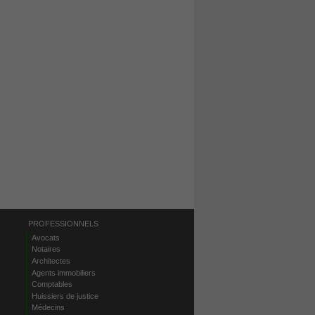
PROFESSIONNELS
Avocats
Notaires
Architectes
Agents immobiliers
Comptables
Huissiers de justice
Médecins