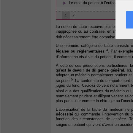
Le droit du patient à l’euthanasie
1
2
La notion de faute recouvre plusieurs réali
inappropriée ou au contraire, en s’abstenant 
doit nécessairement être commise librement
Une première catégorie de faute consiste 
3
légales ou réglementaires
. Par exemple
d’information vis-à-vis du patient, il commet
À côté de ces prescriptions particulières, 
qu’est le
devoir de diligence général
. Ic
adopter un médecin normalement prudent et 
5
se pose
. La conformité du comportement 
juges du fond. Ceux-ci doivent notamment ten
ainsi que des qualifications du médecin qui 
normalement prudent et diligent varient selo
plus particulier comme la chirurgie ou l’oncol
L’appréciation de la faute du médecin ne 
nécessité
qui commande l’intervention du pr
fonction des circonstances de l’espèce. T
soigne un patient qui vient d’avoir un accide