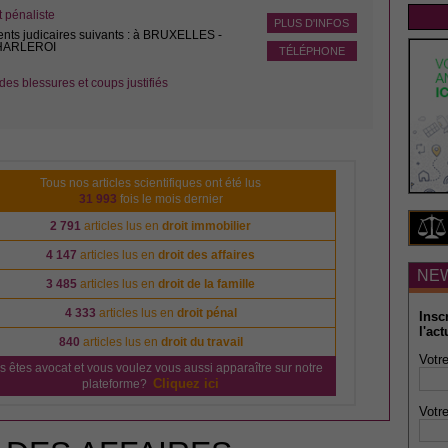
pénaliste
PLUS D'INFOS
ents judicaires suivants : à BRUXELLES -
CHARLEROI
TÉLÉPHONE
des blessures et coups justifiés
Tous nos articles scientifiques ont été lus
31 993
fois le mois dernier
2 791
articles lus en
droit immobilier
4 147
articles lus en
droit des affaires
NE
3 485
articles lus en
droit de la famille
4 333
articles lus en
droit pénal
Insc
l'act
840
articles lus en
droit du travail
Votre
s êtes avocat et vous voulez vous aussi apparaître sur notre
Cliquez ici
plateforme?
Votre