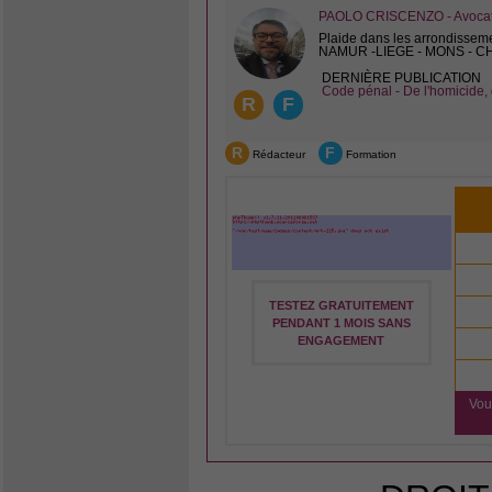
PAOLO CRISCENZO - Avocat 
Plaide dans les arrondissem
NAMUR -LIEGE - MONS - 
DERNIÈRE PUBLICATION
Code pénal - De l'homicide, 
R
F
R
F
Rédacteur
Formation
TESTEZ GRATUITEMENT
PENDANT 1 MOIS SANS
ENGAGEMENT
Vou