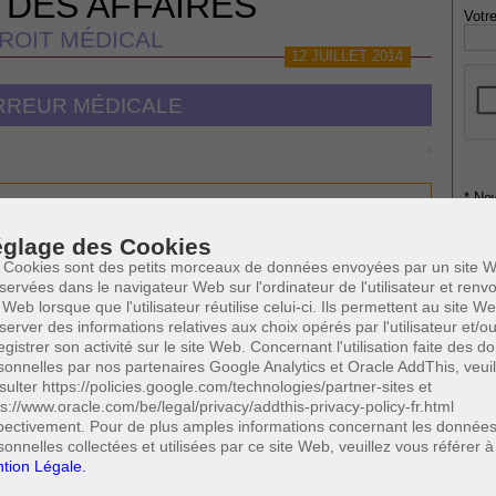
 DES AFFAIRES
Votre
ROIT MÉDICAL
12 JUILLET 2014
ERREUR MÉDICALE
* Ne
publi
ent sur le médecin
glage des Cookies
 Cookies sont des petits morceaux de données envoyées par un site W
servées dans le navigateur Web sur l'ordinateur de l'utilisateur et ren
Profe
0
 Web lorsque que l'utilisateur réutilise celui-ci. Ils permettent au site W
Cette page a été vue
fois
A
server des informations relatives aux choix opérés par l'utilisateur et/o
N
egistrer son activité sur le site Web. Concernant l'utilisation faite des 
 SUSCEPTIBLES DE VOUS INTERESSER:
A
sonnelles par nos partenaires Google Analytics et Oracle AddThis, veuil
A
sulter https://policies.google.com/technologies/partner-sites et
nce de faute
C
ps://www.oracle.com/be/legal/privacy/addthis-privacy-policy-fr.html
H
ons biomédicales
pectivement. Pour de plus amples informations concernant les donnée
M
sonnelles collectées et utilisées par ce site Web, veuillez vous référer à
tion Légale.
al