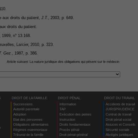
110.
ve aux droits du patient,
J.T.
, 2003, p. 649.
 aux droits du patient.
, 1999, n° 13.168.
ruxelles, Larcier, 2010, p. 323.
T. Gez.
, 1987, p. 386.
Article suivant:
La nature juridique des obligations qui pèsent sur le médecin
S
DROIT DE LA FAMILLE
DROIT PÉNAL
DROIT DU TRAVAIL
Successions
Information
Accidents de travail
Autorité parentale
TAP
JURISPRUDENCE
Adoption
Exécution des peines
Contrat de travail
Etat des personnes
Instruction
Droit pénal social
Obligations alimentaires
Droits fondamentaux
Astuces et Conseils
r
Régimes matrimoniaux
Procès pénal
Sécurité sociale
Tribunal de la famille
Droit pénal général
Abrégés juridiques