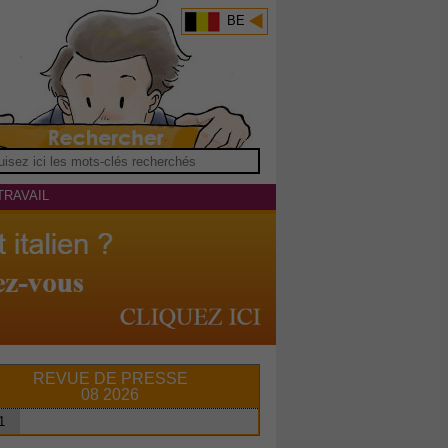
BE
TRAVAIL
REVUE DE PRESSE
08 2026
1