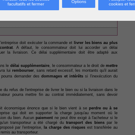
Options
facultatifs et fermer
cookies et fe
nformation en ligne
n en droit belge
 l'entreprise doit exécuter la commande et
livrer les biens au plus
contrat
. A défaut, le consommateur doit lui accorder un délai
tuer la livraison. Ce délai supplémentaire doit être adapté aux
dans le
délai supplémentaire
, le consommateur a le droit de
mettre
vra lui
rembourser
, sans retard excessif, les montants qu'il aurait
r pourra demander des
dommages et intérêts
si l'inexécution du
e du refus de l'entreprise de livrer le bien ou si la livraison dans le
mateur pourra mettre fin au contrat immédiatement, sans devoir
droit économique énonce que si le bien vient à se
perdre ou à se
treprise qui doit en supporter la charge jusqu'au moment où le
ion du bien. Aucun
paiement
ne peut être exigé à l'acheteur si le
s qu'un transporteur a été chargé du
transport des biens
par le
roposé par l'entreprise,
la charge des risques
est transférée au
remis au transporteur.