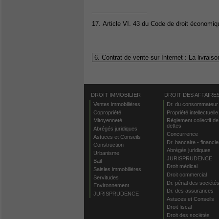
________________
17. Article VI. 43 du Code de droit économiq
DROIT IMMOBILIER
DROIT DES AFFAIRE
Ventes immobilières
Dr. du consommateur
Copropriété
Propriété intellectuelle
Mitoyenneté
Règlement collectif de
dettes
Abrégés juridiques
Concurrence
Astuces et Conseils
Dr. bancaire - financie
Construction
Abrégés juridiques
Urbanisme
JURISPRUDENCE
Bail
Droit médical
Saisies immobilières
Droit commercial
Servitudes
Dr. pénal des société
Environnement
Dr. des assurances
JURISPRUDENCE
Astuces et Conseils
Droit fiscal
Droit des sociétés