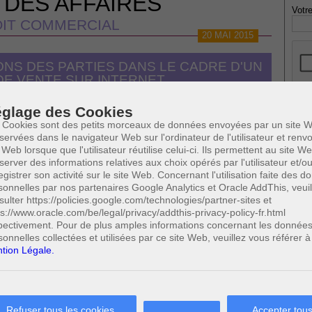
 DES AFFAIRES
Votre
IT COMMERCIAL
20 MAI 2015
ONS DES PARTIES DANS LE CADRE D'UN
E VENTE SUR INTERNET
glage des Cookies
 Cookies sont des petits morceaux de données envoyées par un site W
* Ne
publi
servées dans le navigateur Web sur l'ordinateur de l'utilisateur et ren
finitions
 Web lorsque que l'utilisateur réutilise celui-ci. Ils permettent au site W
ions en matière de formalisme contractuel
server des informations relatives aux choix opérés par l'utilisateur et/o
n précontractuelle
ation de la commande
egistrer son activité sur le site Web. Concernant l'utilisation faite des 
étraction
sonnelles par nos partenaires Google Analytics et Oracle AddThis, veuil
Profe
sulter https://policies.google.com/technologies/partner-sites et
A
e la preuve
ps://www.oracle.com/be/legal/privacy/addthis-privacy-policy-fr.html
N
pectivement. Pour de plus amples informations concernant les donnée
raison
A
0
(6/7)
Cette page a été vue
fois
sonnelles collectées et utilisées par ce site Web, veuillez vous référer à
A
tion Légale.
C
 SUSCEPTIBLES DE VOUS INTERESSER:
H
M
dans le cadre d'un contrat de vente sur Internet
Refuser tous les cookies
Accepter tous