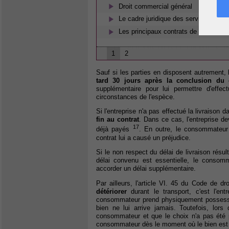
Droit commercial général
Le cadre juridique des services de l'i
Les principaux contrats de distributio
1
2
Sauf si les parties en disposent autrement,
tard 30 jours après la conclusion du 
supplémentaire pour lui permettre d'effec
circonstances de l'espèce.
Si l'entreprise n'a pas effectué la livraison 
fin au contrat
. Dans ce cas, l'entreprise de
17
déjà payés
. En outre, le consommateu
contrat lui a causé un préjudice.
Si le non respect du délai de livraison résult
délai convenu est essentielle, le consom
accorder un délai supplémentaire.
Par ailleurs, l'article VI. 45 du Code de 
détériorer
durant le transport, c'est l'en
consommateur prend physiquement possess
bien ne lui arrive jamais. Toutefois, lor
consommateur et que le choix n'a pas été p
consommateur dès le moment où le bien est 