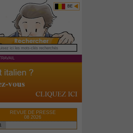
BE
TRAVAIL
REVUE DE PRESSE
08 2026
1