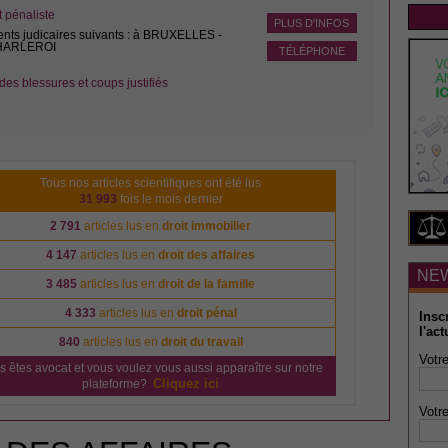
pénaliste
PLUS D'INFOS
ents judicaires suivants : à BRUXELLES -
CHARLEROI
TÉLÉPHONE
des blessures et coups justifiés
Tous nos articles scientifiques ont été lus
31 993
fois le mois dernier
2 791
articles lus en
droit immobilier
4 147
articles lus en
droit des affaires
NE
3 485
articles lus en
droit de la famille
4 333
articles lus en
droit pénal
Insc
l'act
840
articles lus en
droit du travail
Votre
s êtes avocat et vous voulez vous aussi apparaître sur notre
Cliquez ici
plateforme?
Votre