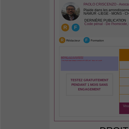
PAOLO CRISCENZO - Avocat 
Plaide dans les arrondissem
NAMUR -LIEGE - MONS - 
DERNIÈRE PUBLICATION
Code pénal - De l'homicide, 
R
F
R
F
Rédacteur
Formation
TESTEZ GRATUITEMENT
PENDANT 1 MOIS SANS
ENGAGEMENT
Vou