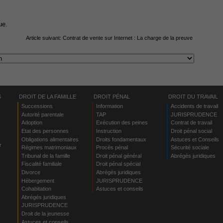
ue.
Article suivant:
Contrat de vente sur Internet : La charge de la preuve
S
DROIT DE LA FAMILLE
DROIT PÉNAL
DROIT DU TRAVAIL
Successions
Information
Accidents de travail
Autorité parentale
TAP
JURISPRUDENCE
Adoption
Exécution des peines
Contrat de travail
Etat des personnes
Instruction
Droit pénal social
Obligations alimentaires
Droits fondamentaux
Astuces et Conseils
r
Régimes matrimoniaux
Procès pénal
Sécurité sociale
Tribunal de la famille
Droit pénal général
Abrégés juridiques
Fiscalité familiale
Droit pénal spécial
Divorce
Abrégés juridiques
Hébergement
JURISPRUDENCE
s
Cohabitation
Astuces et conseils
Abrégés juridiques
JURISPRUDENCE
Droit de la jeunesse
Astuces et conseils