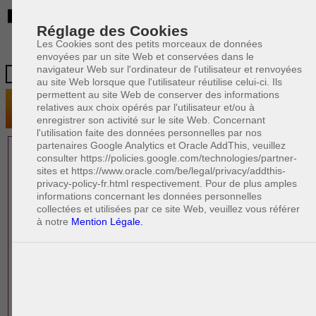
BE
Réglage des Cookies
Les Cookies sont des petits morceaux de données
envoyées par un site Web et conservées dans le
navigateur Web sur l'ordinateur de l'utilisateur et renvoyées
au site Web lorsque que l'utilisateur réutilise celui-ci. Ils
permettent au site Web de conserver des informations
relatives aux choix opérés par l'utilisateur et/ou à
enregistrer son activité sur le site Web. Concernant
l'utilisation faite des données personnelles par nos
partenaires Google Analytics et Oracle AddThis, veuillez
1 AVOCAT(S)
consulter https://policies.google.com/technologies/partner-
sites et https://www.oracle.com/be/legal/privacy/addthis-
EXPÉRIMENTÉ(S)
privacy-policy-fr.html respectivement. Pour de plus amples
EN DROIT DES AFFAIRES
informations concernant les données personnelles
collectées et utilisées par ce site Web, veuillez vous référer
à notre
Mention Légale.
PAOLO CRISCENZO
Avocat pénaliste
Plaide dans les arrondissements judicaires
suivants : à BRUXELLES - NAMUR -LIEGE
- MONS - CHARLEROI
DERNIÈRE PUBLICATION
Code pénal - De l'homicide, des blessures
R
F
et coups justifiés
R
F