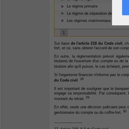
Le régime primaire
Le régime de séparation de biens
Les régimes matrimoniaux
1
Sur base
de l'article 218 du Code civil
, c
fort, et ce, sans obtenir l'accord de son conjo
En outre, la réglementation prévoit égaleme
titulaire) de l'ouverture d'un compte ou de la
titulaire afin qu'il puisse, le cas échéant, p
Si l'organisme financier n'informe pas le con
28
du Code civil
.
Il est important de souligner que le banquier 
engage sa responsabilité. Par conséquent, l
29
montant du retrait.
En effet, seule une décision judiciaire peut
30
gestionnaire du compte ou du coffre-fort.
______________