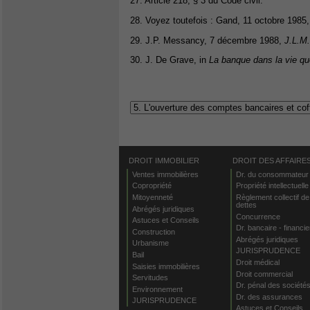
27. Article 218, § 3 du Code civil.
28. Voyez toutefois : Gand, 11 octobre 1985
29. J.P. Messancy, 7 décembre 1988,
J.L.M.
30. J. De Grave, in
La banque dans la vie qu
DROIT IMMOBILIER
DROIT DES AFFAIRE
Ventes immobilières
Dr. du consommateur
Copropriété
Propriété intellectuelle
Mitoyenneté
Règlement collectif de
dettes
Abrégés juridiques
Concurrence
Astuces et Conseils
Dr. bancaire - financie
Construction
Abrégés juridiques
Urbanisme
JURISPRUDENCE
Bail
Droit médical
Saisies immobilières
Droit commercial
Servitudes
Dr. pénal des société
Environnement
Dr. des assurances
JURISPRUDENCE
Astuces et Conseils