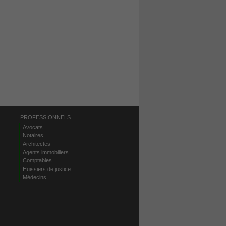
PROFESSIONNELS
Avocats
Notaires
Architectes
Agents immobiliers
Comptables
Huissiers de justice
Médecins