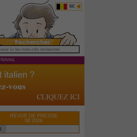
BE
TRAVAIL
REVUE DE PRESSE
08 2026
1