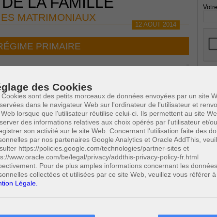
 DE LA FAMILLE
Votre
ES MATRIMONIAUX
12 AOUT 2014
RÉGIME PRIMAIRE
glage des Cookies
* Ne
publi
 Cookies sont des petits morceaux de données envoyées par un site W
servées dans le navigateur Web sur l'ordinateur de l'utilisateur et ren
et propres à un époux
 Web lorsque que l'utilisateur réutilise celui-ci. Ils permettent au site W
e-fort
server des informations relatives aux choix opérés par l'utilisateur et/o
Profe
egistrer son activité sur le site Web. Concernant l'utilisation faite des 
sonnelles par nos partenaires Google Analytics et Oracle AddThis, veuil
A
 les époux
sulter https://policies.google.com/technologies/partner-sites et
N
primaire
ps://www.oracle.com/be/legal/privacy/addthis-privacy-policy-fr.html
A
coffre-fort
0
(5/9)
pectivement. Pour de plus amples informations concernant les donnée
Cette page a été vue
fois
A
sonnelles collectées et utilisées par ce site Web, veuillez vous référer à
0
dont
le mois dernier.
C
tion Légale.
H
M
 SUSCEPTIBLES DE VOUS INTERESSER: