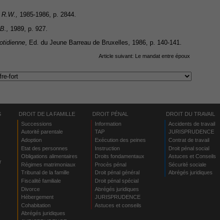
,
R.W.,
1985-1986, p. 2844.
B.,
1989, p. 927.
otidienne
, Ed. du Jeune Barreau de Bruxelles, 1986, p. 140-141.
Article suivant:
Le mandat entre époux
S
DROIT DE LA FAMILLE
DROIT PÉNAL
DROIT DU TRAVAIL
Successions
Information
Accidents de travail
Autorité parentale
TAP
JURISPRUDENCE
Adoption
Exécution des peines
Contrat de travail
Etat des personnes
Instruction
Droit pénal social
Obligations alimentaires
Droits fondamentaux
Astuces et Conseils
r
Régimes matrimoniaux
Procès pénal
Sécurité sociale
Tribunal de la famille
Droit pénal général
Abrégés juridiques
Fiscalité familiale
Droit pénal spécial
Divorce
Abrégés juridiques
Hébergement
JURISPRUDENCE
s
Cohabitation
Astuces et conseils
Abrégés juridiques