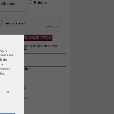
Petitions
 téléphone :
wsletter pouvant contenir des annonces
citaires de
qualité
eb et
voyées au
eb de
u à
ssionnels du droit
données
lez
vocats
otaires
rchitectes
s
gents immobiliers
 notre
omptables
uissiers de justice
édecins