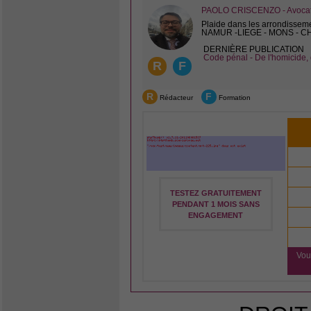
PAOLO CRISCENZO - Avocat 
Plaide dans les arrondissem
NAMUR -LIEGE - MONS - 
DERNIÈRE PUBLICATION
Code pénal - De l'homicide, 
R
F
R
F
Rédacteur
Formation
TESTEZ GRATUITEMENT
PENDANT 1 MOIS SANS
ENGAGEMENT
Vou