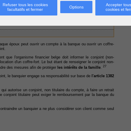
Refuser tous les cookies
Accepter tous
Options
facultatifs et fermer
cookies et fe
haque époux peut ouvrir un compte à la banque ou ouvrir un coffre-
int.
nt que l'organisme financier belge doit informer le conjoint (non-
 location d'un coffre-fort. Le but étant de renseigner le conjoint non-
27
rendre des mesures afin de protéger
les intérêts de la famille
.
joint, le banquier engage sa responsabilité sur base de
l'article 1382
qui autorise un conjoint, non titulaire du compte, à faire un retrait
e conjoint titulaire peut exiger le remboursement par la banque du
 contraindre un banquier a ne plus considérer son client comme seul