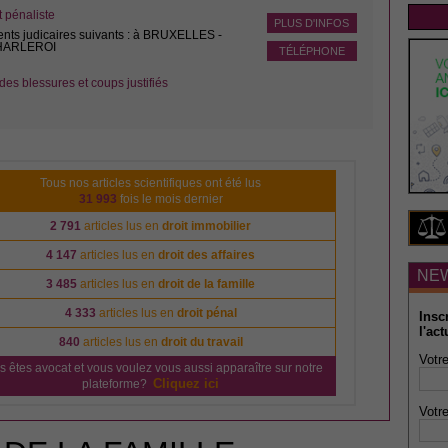
pénaliste
PLUS D'INFOS
ents judicaires suivants : à BRUXELLES -
CHARLEROI
TÉLÉPHONE
des blessures et coups justifiés
Tous nos articles scientifiques ont été lus
31 993
fois le mois dernier
2 791
articles lus en
droit immobilier
4 147
articles lus en
droit des affaires
NE
3 485
articles lus en
droit de la famille
4 333
articles lus en
droit pénal
Insc
l'act
840
articles lus en
droit du travail
Votre
s êtes avocat et vous voulez vous aussi apparaître sur notre
Cliquez ici
plateforme?
Votre