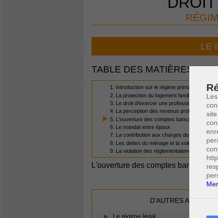
DROIT
RÉGIM
LE 
TABLE DES MATIÈRES
Ré
1. Introduction sur le régime primaire
2. La protection du logement familial
Les
3. Le droit d'exercer une profession
con
4. La perception des revenus professionnels 
site
5. L'ouverture des comptes bancaires et coffr
con
6. Le mandat entre époux
enr
7. La contribution aux charges du mariage
per
8. Les dettes du ménage et la solidarité entre
con
9. La violation des règlementations du régime 
htt
L'ouverture des comptes bancaires et 
res
per
Men
D'AUTRES ARTICLES
Le régime légal