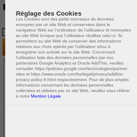
BE
Réglage des Cookies
Les Cookies sont des petits morceaux de données
envoyées par un site Web et conservées dans le
navigateur Web sur l'ordinateur de l'utilisateur et renvoyées
au site Web lorsque que l'utilisateur réutilise celui-ci. Ils
permettent au site Web de conserver des informations
relatives aux choix opérés par l'utilisateur et/ou à
enregistrer son activité sur le site Web. Concernant
l'utilisation faite des données personnelles par nos
partenaires Google Analytics et Oracle AddThis, veuillez
1 AVOCAT(S)
consulter https://policies.google.com/technologies/partner-
sites et https://www.oracle.com/be/legal/privacy/addthis-
EXPÉRIMENTÉ(S)
privacy-policy-fr.html respectivement. Pour de plus amples
PRÈS DE CHEZ VOUS
informations concernant les données personnelles
collectées et utilisées par ce site Web, veuillez vous référer
à notre
Mention Légale.
PAOLO CRISCENZO
Avocat pénaliste
Plaide dans les arrondissements judicaires
suivants : à BRUXELLES - NAMUR -LIEGE
- MONS - CHARLEROI
DERNIÈRE PUBLICATION
Code pénal - De l'homicide, des blessures
R
F
et coups justifiés