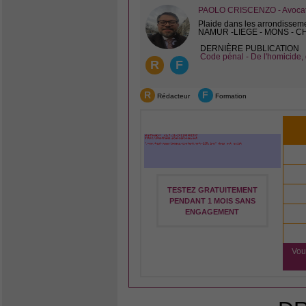
PAOLO CRISCENZO - Avocat 
Plaide dans les arrondissem
NAMUR -LIEGE - MONS - 
DERNIÈRE PUBLICATION
Code pénal - De l'homicide, 
R
F
R
F
Rédacteur
Formation
TESTEZ GRATUITEMENT
PENDANT 1 MOIS SANS
ENGAGEMENT
Vou