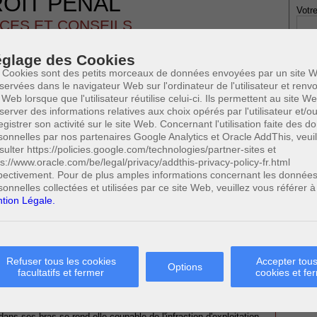
OIT PENAL
Votre
CES ET CONSEILS
19 JUIN 2015
glage des Cookies
 Cookies sont des petits morceaux de données envoyées par un site W
servées dans le navigateur Web sur l'ordinateur de l'utilisateur et ren
 Web lorsque que l'utilisateur réutilise celui-ci. Ils permettent au site W
server des informations relatives aux choix opérés par l'utilisateur et/o
egistrer son activité sur le site Web. Concernant l'utilisation faite des 
* Ne
publi
sonnelles par nos partenaires Google Analytics et Oracle AddThis, veuil
sulter https://policies.google.com/technologies/partner-sites et
ps://www.oracle.com/be/legal/privacy/addthis-privacy-policy-fr.html
pectivement. Pour de plus amples informations concernant les donnée
 SÉRIEUX PERMETTANT D'ÉTABLIR QUE
sonnelles collectées et utilisées par ce site Web, veuillez vous référer à
Profe
À LA FABRICATION, PRÉPARATION DE
tion Légale.
A
STUPÉFIANTS?
N
A
A
0
C
Cette page a été vue
fois
Refuser tous les cookies
Accepter tous
Options
H
facultatifs et fermer
cookies et fe
M
 SUSCEPTIBLES DE VOUS INTERESSER:
s ses bras se rend-elle coupable de l'infraction d'exploitation