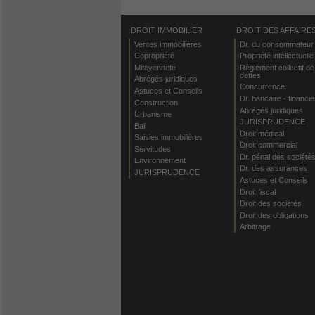
DROIT IMMOBILIER
DROIT DES AFFAIRE
Ventes immobilières
Dr. du consommateur
Copropriété
Propriété intellectuelle
Mitoyenneté
Règlement collectif de
dettes
Abrégés juridiques
Concurrence
Astuces et Conseils
Dr. bancaire - financie
Construction
Abrégés juridiques
Urbanisme
JURISPRUDENCE
Bail
Droit médical
Saisies immobilières
Droit commercial
Servitudes
Dr. pénal des société
Environnement
Dr. des assurances
JURISPRUDENCE
Astuces et Conseils
Droit fiscal
Droit des sociétés
Droit des obligations
Arbitrage