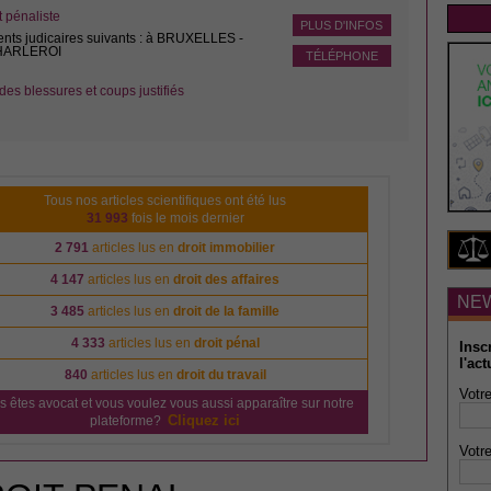
pénaliste
PLUS D'INFOS
ents judicaires suivants : à BRUXELLES -
CHARLEROI
TÉLÉPHONE
des blessures et coups justifiés
Tous nos articles scientifiques ont été lus
31 993
fois le mois dernier
2 791
articles lus en
droit immobilier
4 147
articles lus en
droit des affaires
NE
3 485
articles lus en
droit de la famille
4 333
articles lus en
droit pénal
Insc
l'act
840
articles lus en
droit du travail
Votre
s êtes avocat et vous voulez vous aussi apparaître sur notre
Cliquez ici
plateforme?
Votre