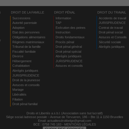
S
DROIT DE LA FAMILLE
DROIT PÉNAL
DROIT DU TRAVAIL
Successions
Information
Accidents de travail
Autorité parentale
TAP
JURISPRUDENCE
Adoption
Exécution des peines
Contrat de travail
Etat des personnes
Instruction
Droit pénal social
Obligations alimentaires
Droits fondamentaux
Astuces et Conseils
r
Régimes matrimoniaux
Procès pénal
Sécurité sociale
Tribunal de la famille
Droit pénal général
Abrégés juridiques
Fiscalité familiale
Droit pénal spécial
Divorce
Abrégés juridiques
Hébergement
JURISPRUDENCE
s
Cohabitation
Astuces et conseils
Abrégés juridiques
JURISPRUDENCE
Droit de la jeunesse
Astuces et conseils
Mariage
Libéralités
Filiation
Droit pénal familial
Droits et Libertés a.s.b.l. (Association sans but lucratif)
Siège social /adresse postale – Avenue de Tervueren, 186 – Bte 11 à 1150 Bruxelles
Email:
actualitesdroitbelge@gmail.com
BCE : 0758 745 183 -
MENTIONS LÉGALES