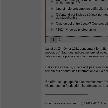
de la mendicité ?
Une simple présomption suffit-elle à 
Qu'entend par indices sérieux permett
de stupéfiants?
Quid du vol entre époux? Que prévoit 
#152 : Prise de photographie
1
2
La loi du 24 février 1921 concernant le trafic
prévoit qu’il faut des indices sérieux et objec
fabrication, la préparation, la conservation 
Par indices sérieux, il ne s’agit pas spécifiq
témoin qui a fourni des informations ou la c
En effet, le juge apprécie souverainement l'ex
visités pour la fabrication, la préparation, l
_________________________
Cour de cassation (2e ch.), 11/03/2014, Pas.