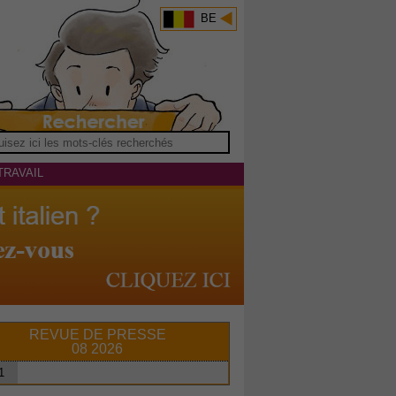
BE
TRAVAIL
REVUE DE PRESSE
08 2026
1