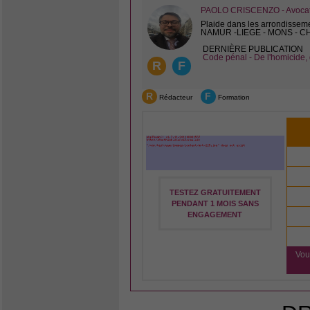
PAOLO CRISCENZO - Avocat 
Plaide dans les arrondissem
NAMUR -LIEGE - MONS - 
DERNIÈRE PUBLICATION
Code pénal - De l'homicide, 
R
F
R
F
Rédacteur
Formation
TESTEZ GRATUITEMENT
PENDANT 1 MOIS SANS
ENGAGEMENT
Vou