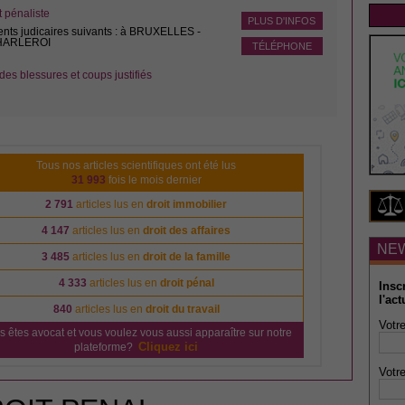
pénaliste
PLUS D'INFOS
ents judicaires suivants : à BRUXELLES -
CHARLEROI
TÉLÉPHONE
des blessures et coups justifiés
Tous nos articles scientifiques ont été lus
31 993
fois le mois dernier
2 791
articles lus en
droit immobilier
4 147
articles lus en
droit des affaires
NE
3 485
articles lus en
droit de la famille
4 333
articles lus en
droit pénal
Insc
l'act
840
articles lus en
droit du travail
Votre
s êtes avocat et vous voulez vous aussi apparaître sur notre
Cliquez ici
plateforme?
Votre