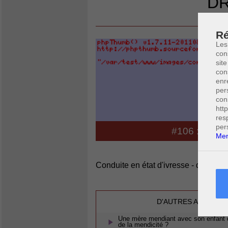
DR
ASTU
Ré
Les
con
site
con
enr
per
con
htt
res
per
#106 : CON
Men
Conduite en état d'ivresse - droit pén
D'AUTRES ARTICLES
Une mère mendiant avec son enfant dan
de la mendicité ?