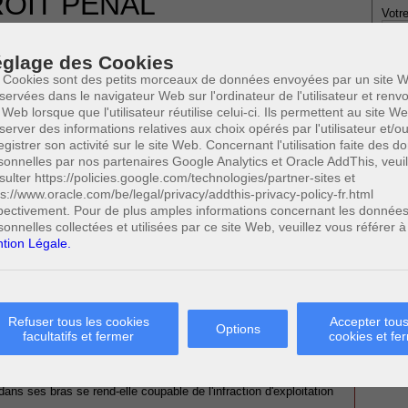
OIT PENAL
Votre
CES ET CONSEILS
12 JUIN 2015
glage des Cookies
 Cookies sont des petits morceaux de données envoyées par un site W
servées dans le navigateur Web sur l'ordinateur de l'utilisateur et ren
 Web lorsque que l'utilisateur réutilise celui-ci. Ils permettent au site W
server des informations relatives aux choix opérés par l'utilisateur et/o
egistrer son activité sur le site Web. Concernant l'utilisation faite des 
sonnelles par nos partenaires Google Analytics et Oracle AddThis, veuil
* Ne
publi
sulter https://policies.google.com/technologies/partner-sites et
ps://www.oracle.com/be/legal/privacy/addthis-privacy-policy-fr.html
pectivement. Pour de plus amples informations concernant les donnée
sonnelles collectées et utilisées par ce site Web, veuillez vous référer à
DUITE EN ÉTAT D’IVRESSE
tion Légale.
Profe
A
N
al - test haleine
0
A
Cette page a été vue
fois
A
0
dont
le mois dernier.
Refuser tous les cookies
Accepter tous
Options
C
facultatifs et fermer
cookies et fe
H
 SUSCEPTIBLES DE VOUS INTERESSER:
M
s ses bras se rend-elle coupable de l'infraction d'exploitation