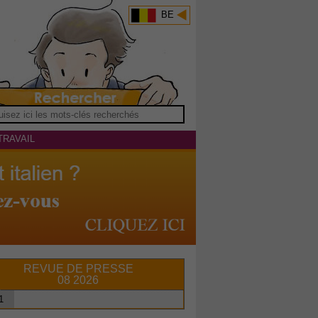
BE
TRAVAIL
REVUE DE PRESSE
08 2026
1