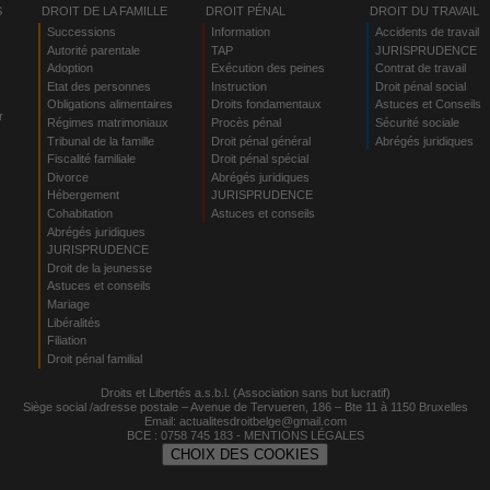
S
DROIT DE LA FAMILLE
DROIT PÉNAL
DROIT DU TRAVAIL
Successions
Information
Accidents de travail
Autorité parentale
TAP
JURISPRUDENCE
Adoption
Exécution des peines
Contrat de travail
Etat des personnes
Instruction
Droit pénal social
Obligations alimentaires
Droits fondamentaux
Astuces et Conseils
r
Régimes matrimoniaux
Procès pénal
Sécurité sociale
Tribunal de la famille
Droit pénal général
Abrégés juridiques
Fiscalité familiale
Droit pénal spécial
Divorce
Abrégés juridiques
Hébergement
JURISPRUDENCE
s
Cohabitation
Astuces et conseils
Abrégés juridiques
JURISPRUDENCE
Droit de la jeunesse
Astuces et conseils
Mariage
Libéralités
Filiation
Droit pénal familial
Droits et Libertés a.s.b.l. (Association sans but lucratif)
Siège social /adresse postale – Avenue de Tervueren, 186 – Bte 11 à 1150 Bruxelles
Email:
actualitesdroitbelge@gmail.com
BCE : 0758 745 183 -
MENTIONS LÉGALES
CHOIX DES COOKIES