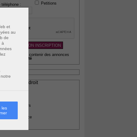
Petitions
 téléphone :
eb et
voyées au
eb de
u à
données
lez
wsletter pouvant contenir des annonces
citaires de
qualité
s
 notre
ssionnels du droit
vocats
otaires
rchitectes
gents immobiliers
 les
omptables
rmer
uissiers de justice
édecins