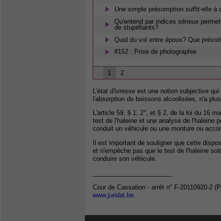
Une simple présomption suffit-elle à 
Qu'entend par indices sérieux permett
de stupéfiants?
Quid du vol entre époux? Que prévoit 
#152 : Prise de photographie
1
2
L'état d'ivresse est une notion subjective qui
l'absorption de boissons alcoolisées, n'a pl
L'article 59, § 1, 2°, et § 2, de la loi du 16 m
test de l'haleine et une analyse de l'haleine
conduit un véhicule ou une monture ou acco
Il est important de souligner que cette dispos
et n'empêche pas que le test de l'haleine so
conduire son véhicule.
_______________________
Cour de Cassation - arrêt n° F-20110920-2 (
www.juridat.be.