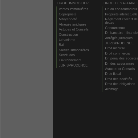
DROIT IMMOBILIER
DROIT DES AFFAIRE
Ventes immobilières
Dr. du consommateur
Copropriété
Propriété intellectuelle
Mitoyenneté
Règlement collectif de
dettes
Abrégés juridiques
Concurrence
Astuces et Conseils
Dr. bancaire - financie
Construction
Abrégés juridiques
Urbanisme
JURISPRUDENCE
Bail
Droit médical
Saisies immobilières
Droit commercial
Servitudes
Dr. pénal des société
Environnement
Dr. des assurances
JURISPRUDENCE
Astuces et Conseils
Droit fiscal
Droit des sociétés
Droit des obligations
Arbitrage