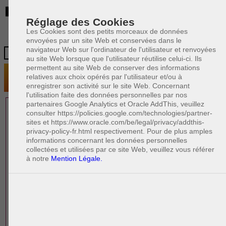
BE
Réglage des Cookies
Les Cookies sont des petits morceaux de données
envoyées par un site Web et conservées dans le
navigateur Web sur l'ordinateur de l'utilisateur et renvoyées
au site Web lorsque que l'utilisateur réutilise celui-ci. Ils
permettent au site Web de conserver des informations
relatives aux choix opérés par l'utilisateur et/ou à
enregistrer son activité sur le site Web. Concernant
l'utilisation faite des données personnelles par nos
partenaires Google Analytics et Oracle AddThis, veuillez
1 AVOCAT(S)
consulter https://policies.google.com/technologies/partner-
sites et https://www.oracle.com/be/legal/privacy/addthis-
EXPÉRIMENTÉ(S)
privacy-policy-fr.html respectivement. Pour de plus amples
EN DROIT PÉNAL
informations concernant les données personnelles
collectées et utilisées par ce site Web, veuillez vous référer
à notre
Mention Légale.
PAOLO CRISCENZO
Avocat pénaliste
Plaide dans les arrondissements judicaires
suivants : à BRUXELLES - NAMUR -LIEGE
- MONS - CHARLEROI
DERNIÈRE PUBLICATION
Code pénal - De l'homicide, des blessures
R
F
et coups justifiés
R
F