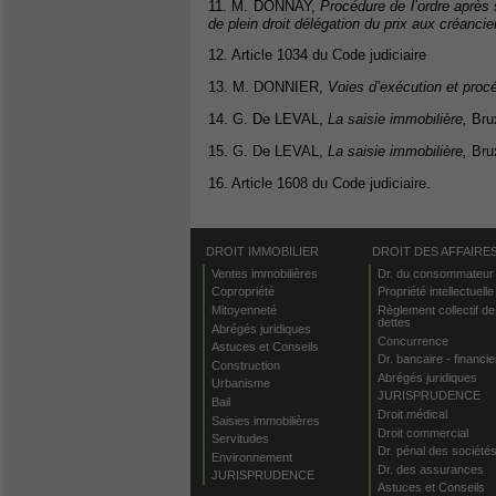
11. M. DONNAY,
Procédure de l’ordre après
de plein droit délégation du prix aux créancier
12. Article 1034 du Code judiciaire
13. M. DONNIER,
Voies d’exécution et procé
14. G. De LEVAL,
La saisie immobilière,
Bru
15. G. De LEVAL,
La saisie immobilière,
Bru
16. Article 1608 du Code judiciaire.
DROIT IMMOBILIER
DROIT DES AFFAIRE
Ventes immobilières
Dr. du consommateur
Copropriété
Propriété intellectuelle
Mitoyenneté
Règlement collectif de
dettes
Abrégés juridiques
Concurrence
Astuces et Conseils
Dr. bancaire - financie
Construction
Abrégés juridiques
Urbanisme
JURISPRUDENCE
Bail
Droit médical
Saisies immobilières
Droit commercial
Servitudes
Dr. pénal des société
Environnement
Dr. des assurances
JURISPRUDENCE
Astuces et Conseils