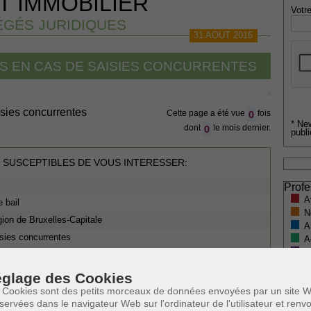
T IMMOBILIER
Votre
GÉS JURIDIQUES
31 AOUT 2016
ES EN CAS DE SAISIES CONCURRENTES
isies concurrentes
0
Cette page a été vue
fois
* Ne
0
dont
le mois dernier.
publi
 SUSCEPTIBLES DE VOUS INTERESSER:
Profe
A
e bail
N
gion de Bruxelles-Capitale
A
isies concurrentes
A
C
H
glage des Cookies
M
 Cookies sont des petits morceaux de données envoyées par un site W
servées dans le navigateur Web sur l'ordinateur de l'utilisateur et ren
1