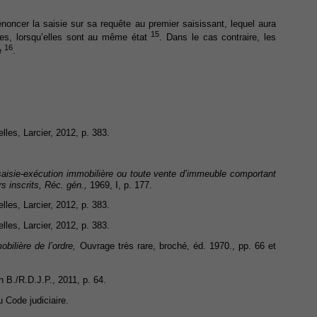
oncer la saisie sur sa requête au premier saisissant, lequel aura
15
sies, lorsqu’elles sont au même état
. Dans le cas contraire, les
16
e
.
lles, Larcier, 2012, p. 383.
saisie-exécution immobilière ou toute vente d’immeuble comportant
s inscrits,
Réc. gén.,
1969, I, p. 177.
lles, Larcier, 2012, p. 383.
lles, Larcier, 2012, p. 383.
bilière de l’ordre,
Ouvrage très rare, broché, éd. 1970., pp. 66 et
en B./R.D.J.P., 2011, p. 64.
u Code judiciaire.