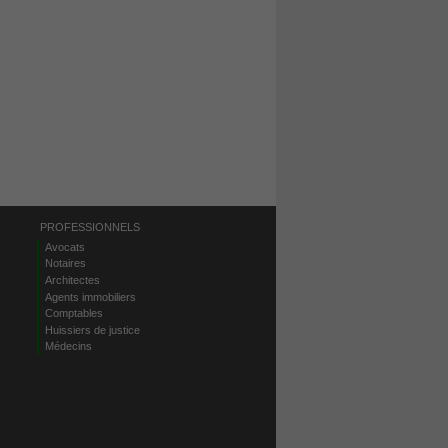
PROFESSIONNELS
Avocats
Notaires
Architectes
Agents immobiliers
Comptables
Huissiers de justice
Médecins