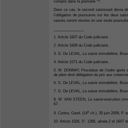
14
compris dans la première
.
Dans ce cas, le second saisissant devra dén
l’obligation de poursuivre sur les deux sai
saisies seront réunies en une seule poursuit
_______________
1. Article 1607 du Code judiciaire.
2. Article 1608 du Code judiciaire.
3. G. De LEVAL,
La saisie immobilière,
Bruxe
4. Article 1571 du Code judiciaire.
5. M. DONNAY,
Procédure de l’ordre après 
de plein droit délégation du prix aux créancier
6. G. De LEVAL,
La saisie immobilière,
Bruxe
7. G. De LEVAL,
La saisie immobilière,
Bruxe
8. W. VAN STEEN,
La saisie-exécution immo
67.
e
9.
Contra,
Gand, (14
ch.), 30 juin 2009, P. 
10. Article 1026, 5°, 1395, alinéa 2 et 1607 d