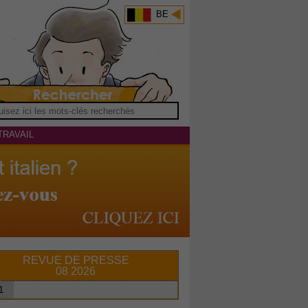
BE
TRAVAIL
REVUE DE PRESSE
08 2026
1