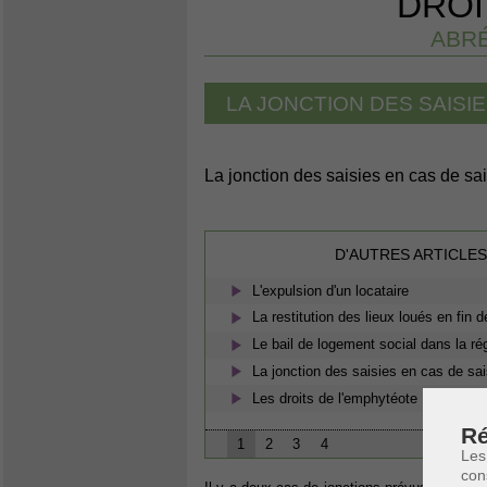
DROI
ABRÉ
LA JONCTION DES SAISI
La jonction des saisies en cas de sa
D'AUTRES ARTICLES
L'expulsion d'un locataire
La restitution des lieux loués en fin d
Le bail de logement social dans la ré
La jonction des saisies en cas de sa
Les droits de l'emphytéote
Ré
1
2
3
4
Les
con