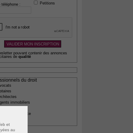
Petitions
 téléphone :
wsletter pouvant contenir des annonces
citaires de
qualité
ssionnels du droit
vocats
otaires
rchitectes
gents immobiliers
omptables
uissiers de justice
édecins
eb et
voyées au