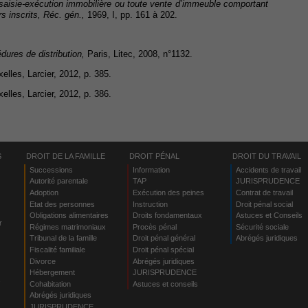
 saisie-exécution immobilière ou toute vente d’immeuble comportant
s inscrits,
Réc. gén.,
1969, I, pp. 161 à 202.
dures de distribution,
Paris, Litec, 2008, n°1132.
xelles, Larcier, 2012, p. 385.
xelles, Larcier, 2012, p. 386.
S
DROIT DE LA FAMILLE
DROIT PÉNAL
DROIT DU TRAVAIL
Successions
Information
Accidents de travail
Autorité parentale
TAP
JURISPRUDENCE
Adoption
Exécution des peines
Contrat de travail
Etat des personnes
Instruction
Droit pénal social
Obligations alimentaires
Droits fondamentaux
Astuces et Conseils
r
Régimes matrimoniaux
Procès pénal
Sécurité sociale
Tribunal de la famille
Droit pénal général
Abrégés juridiques
Fiscalité familiale
Droit pénal spécial
Divorce
Abrégés juridiques
Hébergement
JURISPRUDENCE
s
Cohabitation
Astuces et conseils
Abrégés juridiques
JURISPRUDENCE