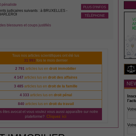
pénaliste
PLUS D'INFOS
ents judicaires suivants : à BRUXELLES -
CHARLEROI
TÉLÉPHONE
des blessures et coups justifiés
Tous nos articles scientifiques ont été lus
31 993
fois le mois dernier
2 791
articles lus en
droit immobilier
4 147
articles lus en
droit des affaires
NE
3 485
articles lus en
droit de la famille
4 333
articles lus en
droit pénal
Insc
l'act
840
articles lus en
droit du travail
Votre
s êtes avocat et vous voulez vous aussi apparaître sur notre
Cliquez ici
plateforme?
Votre