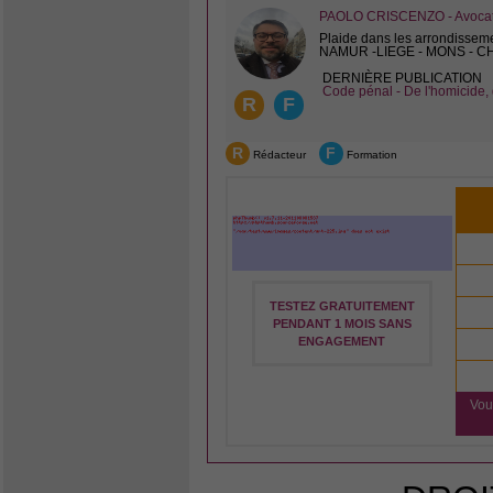
PAOLO CRISCENZO - Avocat 
Plaide dans les arrondissem
NAMUR -LIEGE - MONS - 
DERNIÈRE PUBLICATION
Code pénal - De l'homicide, 
R
F
R
F
Rédacteur
Formation
TESTEZ GRATUITEMENT
PENDANT 1 MOIS SANS
ENGAGEMENT
Vou