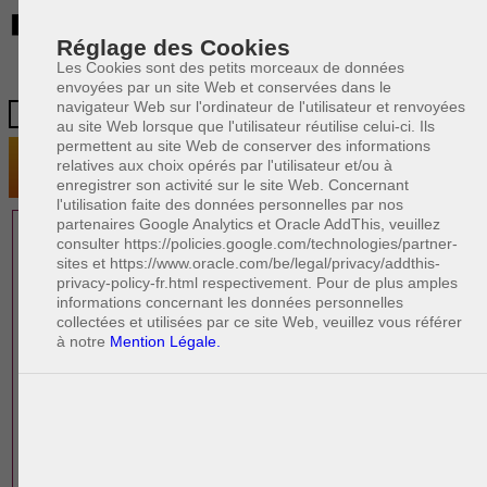
BE
Réglage des Cookies
Les Cookies sont des petits morceaux de données
envoyées par un site Web et conservées dans le
navigateur Web sur l'ordinateur de l'utilisateur et renvoyées
au site Web lorsque que l'utilisateur réutilise celui-ci. Ils
permettent au site Web de conserver des informations
relatives aux choix opérés par l'utilisateur et/ou à
enregistrer son activité sur le site Web. Concernant
l'utilisation faite des données personnelles par nos
partenaires Google Analytics et Oracle AddThis, veuillez
1 AVOCAT(S)
consulter https://policies.google.com/technologies/partner-
sites et https://www.oracle.com/be/legal/privacy/addthis-
EXPÉRIMENTÉ(S)
privacy-policy-fr.html respectivement. Pour de plus amples
EN DROIT DES AFFAIRES
informations concernant les données personnelles
collectées et utilisées par ce site Web, veuillez vous référer
à notre
Mention Légale.
PAOLO CRISCENZO
Avocat pénaliste
Plaide dans les arrondissements judicaires
suivants : à BRUXELLES - NAMUR -LIEGE
- MONS - CHARLEROI
DERNIÈRE PUBLICATION
Code pénal - De l'homicide, des blessures
R
F
et coups justifiés
R
F