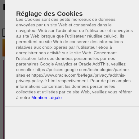
BE
Réglage des Cookies
Les Cookies sont des petits morceaux de données
envoyées par un site Web et conservées dans le
navigateur Web sur l'ordinateur de l'utilisateur et renvoyées
au site Web lorsque que l'utilisateur réutilise celui-ci. Ils
permettent au site Web de conserver des informations
relatives aux choix opérés par l'utilisateur et/ou à
enregistrer son activité sur le site Web. Concernant
l'utilisation faite des données personnelles par nos
partenaires Google Analytics et Oracle AddThis, veuillez
1 AVOCAT(S)
consulter https://policies.google.com/technologies/partner-
sites et https://www.oracle.com/be/legal/privacy/addthis-
EXPÉRIMENTÉ(S)
privacy-policy-fr.html respectivement. Pour de plus amples
EN DROIT DE LA FAMILLE
informations concernant les données personnelles
collectées et utilisées par ce site Web, veuillez vous référer
à notre
Mention Légale.
PAOLO CRISCENZO
Avocat pénaliste
Plaide dans les arrondissements judicaires
suivants : à BRUXELLES - NAMUR -LIEGE
- MONS - CHARLEROI
DERNIÈRE PUBLICATION
Code pénal - De l'homicide, des blessures
R
F
et coups justifiés
R
F