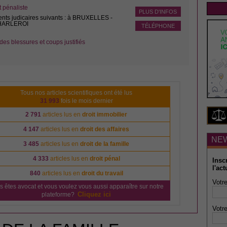
pénaliste
PLUS D'INFOS
ents judicaires suivants : à BRUXELLES -
CHARLEROI
TÉLÉPHONE
des blessures et coups justifiés
Tous nos articles scientifiques ont été lus
31 993
fois le mois dernier
2 791
articles lus en
droit immobilier
4 147
articles lus en
droit des affaires
NE
3 485
articles lus en
droit de la famille
4 333
articles lus en
droit pénal
Insc
l'act
840
articles lus en
droit du travail
Votre
s êtes avocat et vous voulez vous aussi apparaître sur notre
Cliquez ici
plateforme?
Votre