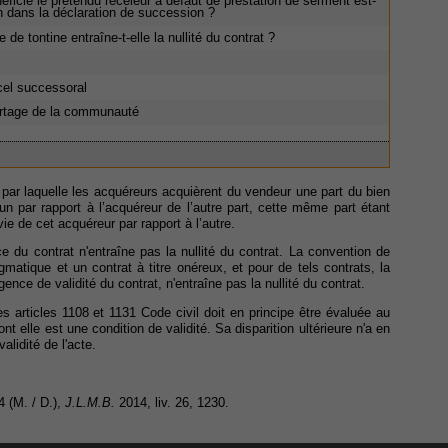
ficie le prétendu receleur à défaut de prestation de serment est-
en dans la déclaration de succession ?
 de tontine entraîne-t-elle la nullité du contrat ?
cel successoral
partage de la communauté
e par laquelle les acquéreurs acquièrent du vendeur une part du bien
un par rapport à l’acquéreur de l’autre part, cette même part étant
e de cet acquéreur par rapport à l’autre.
e du contrat n'entraîne pas la nullité du contrat. La convention de
gmatique et un contrat à titre onéreux, et pour de tels contrats, la
ence de validité du contrat, n'entraîne pas la nullité du contrat.
s articles 1108 et 1131 Code civil doit en principe être évaluée au
t elle est une condition de validité. Sa disparition ultérieure n'a en
lidité de l'acte.
 (M. / D.),
J.L.M.B.
2014, liv. 26, 1230.