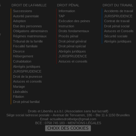
S
DROIT DE LA FAMILLE
DROIT PÉNAL
DROIT DU TRAVAIL
Successions
Information
Accidents de travail
Autorité parentale
TAP
JURISPRUDENCE
Adoption
Exécution des peines
Contrat de travail
Etat des personnes
Instruction
Droit pénal social
Obligations alimentaires
Droits fondamentaux
Astuces et Conseils
r
Régimes matrimoniaux
Procès pénal
Sécurité sociale
Tribunal de la famille
Droit pénal général
Abrégés juridiques
Fiscalité familiale
Droit pénal spécial
Divorce
Abrégés juridiques
Hébergement
JURISPRUDENCE
s
Cohabitation
Astuces et conseils
Abrégés juridiques
JURISPRUDENCE
Droit de la jeunesse
Astuces et conseils
Mariage
Libéralités
Filiation
Droit pénal familial
Droits et Libertés a.s.b.l. (Association sans but lucratif)
Siège social /adresse postale – Avenue de Tervueren, 186 – Bte 11 à 1150 Bruxelles
Email:
actualitesdroitbelge@gmail.com
BCE : 0758 745 183 -
MENTIONS LÉGALES
CHOIX DES COOKIES