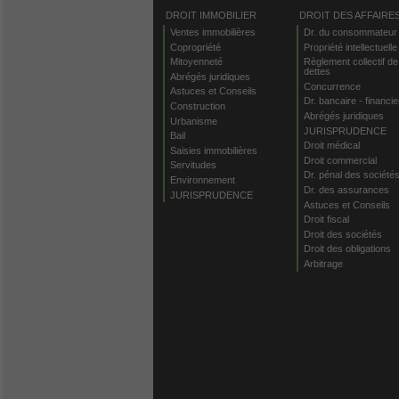
DROIT IMMOBILIER
DROIT DES AFFAIRE
Ventes immobilières
Dr. du consommateur
Copropriété
Propriété intellectuelle
Mitoyenneté
Règlement collectif de
dettes
Abrégés juridiques
Concurrence
Astuces et Conseils
Dr. bancaire - financie
Construction
Abrégés juridiques
Urbanisme
JURISPRUDENCE
Bail
Droit médical
Saisies immobilières
Droit commercial
Servitudes
Dr. pénal des société
Environnement
Dr. des assurances
JURISPRUDENCE
Astuces et Conseils
Droit fiscal
Droit des sociétés
Droit des obligations
Arbitrage