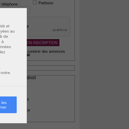
Petitions
 téléphone :
eb et
voyées au
eb de
u à
données
wsletter pouvant contenir des annonces
lez
citaires de
qualité
s
 notre
ssionnels du droit
vocats
otaires
rchitectes
gents immobiliers
 les
omptables
rmer
uissiers de justice
édecins