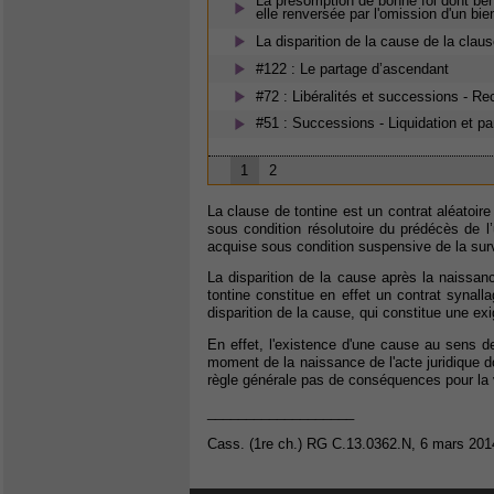
La présomption de bonne foi dont béné
elle renversée par l'omission d'un bi
La disparition de la cause de la clause
#122 : Le partage d’ascendant
#72 : Libéralités et successions - Re
#51 : Successions - Liquidation et 
1
2
La clause de tontine est un contrat aléatoir
sous condition résolutoire du prédécès de l’
acquise sous condition suspensive de la survi
La disparition de la cause après la naissanc
tontine constitue en effet un contrat synalla
disparition de la cause, qui constitue une exig
En effet, l'existence d'une cause au sens de
moment de la naissance de l'acte juridique don
règle générale pas de conséquences pour la va
___________________
Cass. (1re ch.) RG C.13.0362.N, 6 mars 2014