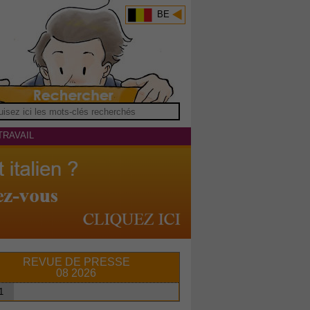
BE
TRAVAIL
REVUE DE PRESSE
08 2026
1