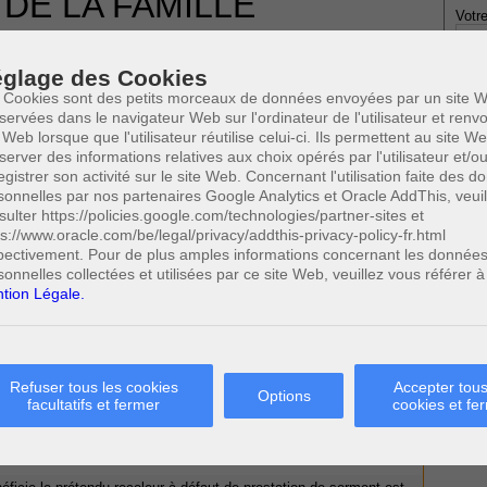
 DE LA FAMILLE
Votre
CES ET CONSEILS
30 SEPTEMBRE 2015
glage des Cookies
 Cookies sont des petits morceaux de données envoyées par un site W
servées dans le navigateur Web sur l'ordinateur de l'utilisateur et ren
 Web lorsque que l'utilisateur réutilise celui-ci. Ils permettent au site W
server des informations relatives aux choix opérés par l'utilisateur et/o
egistrer son activité sur le site Web. Concernant l'utilisation faite des 
* Ne
sonnelles par nos partenaires Google Analytics et Oracle AddThis, veuil
publi
sulter https://policies.google.com/technologies/partner-sites et
ps://www.oracle.com/be/legal/privacy/addthis-privacy-policy-fr.html
pectivement. Pour de plus amples informations concernant les donnée
sonnelles collectées et utilisées par ce site Web, veuillez vous référer à
A CAUSE DE LA CLAUSE DE TONTINE
Profe
tion Légale.
LE LA NULLITÉ DU CONTRAT ?
A
N
A
on - Cause de la convention
0
A
Cette page a été vue
fois
Refuser tous les cookies
Accepter tous
C
Options
0
dont
le mois dernier.
facultatifs et fermer
cookies et fe
H
M
 SUSCEPTIBLES DE VOUS INTERESSER: