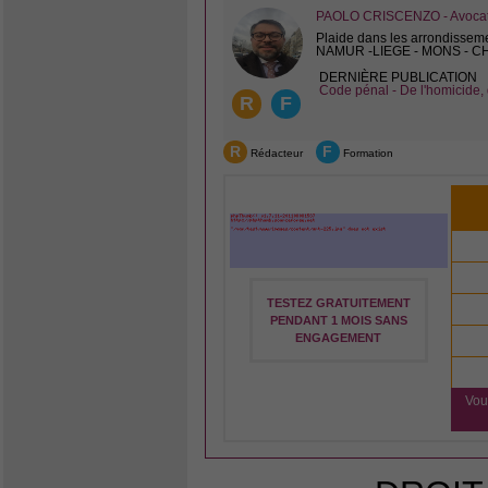
PAOLO CRISCENZO - Avocat 
Plaide dans les arrondissem
NAMUR -LIEGE - MONS - 
DERNIÈRE PUBLICATION
Code pénal - De l'homicide, 
R
F
R
F
Rédacteur
Formation
TESTEZ GRATUITEMENT
PENDANT 1 MOIS SANS
ENGAGEMENT
Vou