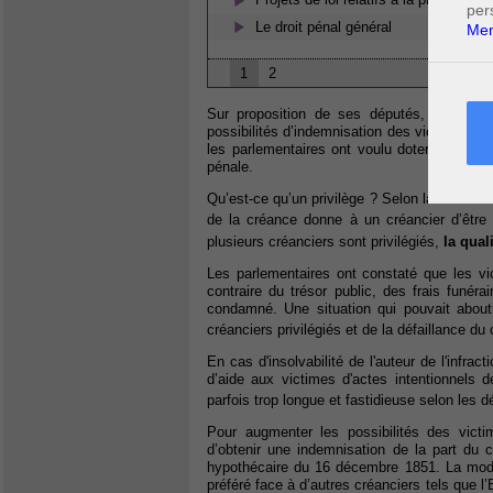
per
Le droit pénal général
Men
1
2
Sur proposition de ses députés, la Chamb
possibilités d’indemnisation des victimes d’i
les parlementaires ont voulu doter celles-
pénale.
Qu’est-ce qu’un privilège ? Selon la définiti
de la créance donne à un créancier d’être
plusieurs créanciers sont privilégiés,
la qual
Les parlementaires ont constaté que les vic
contraire du trésor public, des frais funé
condamné. Une situation qui pouvait aboutir
créanciers privilégiés et de la défaillance d
En cas d'insolvabilité de l'auteur de l'infra
d’aide aux victimes d'actes intentionnels 
parfois trop longue et fastidieuse selon les
Pour augmenter les possibilités des victim
d’obtenir une indemnisation de la part du c
hypothécaire du 16 décembre 1851. La modific
préféré face à d’autres créanciers tels que 