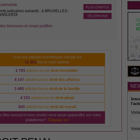
pénaliste
PLUS D'INFOS
ents judicaires suivants : à BRUXELLES -
CHARLEROI
TÉLÉPHONE
des blessures et coups justifiés
Tous nos articles scientifiques ont été lus
31 993
fois le mois dernier
2 791
articles lus en
droit immobilier
4 147
articles lus en
droit des affaires
NE
3 485
articles lus en
droit de la famille
4 333
articles lus en
droit pénal
Insc
l'act
840
articles lus en
droit du travail
Votre
s êtes avocat et vous voulez vous aussi apparaître sur notre
Cliquez ici
plateforme?
Votre