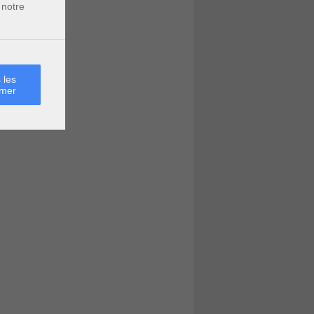
 notre
 les
rmer