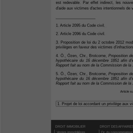
est redevable. Par effet indirect, les nouve
d'aide aux victimes d'actes intentionnels de
___________________
1. Article 2095 du Code civil.
2. Article 2096 du Code civil.
3. Proposition de loi du 2 octobre 2012 modi
privilèges en faveur des victimes d’infracti
4. Ö., Özen, Chr., Brotcorne,
Proposition de
hypothécaire du 16 décembre 1851 afin d’ét
Rapport fait au nom de la Commission de la 
5. Ö., Özen, Chr., Brotcorne,
Proposition de
hypothécaire du 16 décembre 1851 afin d’ét
Rapport fait au nom de la Commission de la 
Article s
DROIT IMMOBILIER
DROIT DES AFFAIRE
Ventes immobilières
Dr. du consommateur