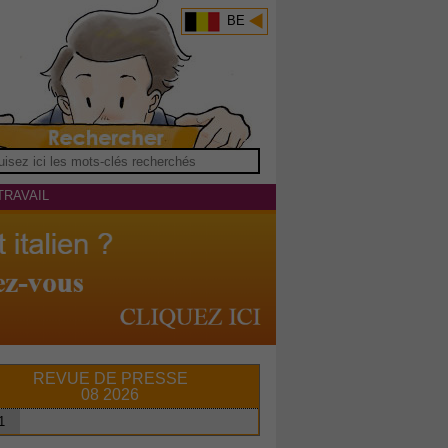
BE
TRAVAIL
REVUE DE PRESSE
08 2026
1