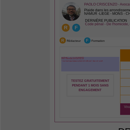
PAOLO CRISCENZO - Avocat 
Plaide dans les arrondissem
NAMUR -LIEGE - MONS - 
DERNIÈRE PUBLICATION
Code pénal - De l'homicide, 
R
F
R
F
Rédacteur
Formation
TESTEZ GRATUITEMENT
PENDANT 1 MOIS SANS
ENGAGEMENT
Vou