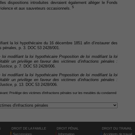
lles dispositions introduites devraient également alléger le Fonds
5
 violence et aux sauveteurs occasionnels.
fiant la loi hypothécaire du 16 décembre 1851 afin d’instaurer des
ons pénales, p. 3. DOC 53 2428/001.
 loi modifiant la loi hypothécaire Proposition de loi modifiant la loi
ablir un privilège en faveur des victimes d’infractions pénales :
Justice
, p. 7. DOC 53 2428/006.
 loi modifiant la loi hypothécaire Proposition de loi modifiant la loi
ablir un privilège en faveur des victimes d’infractions pénales :
Justice
, p. 13. DOC 53 2428/006.
uivant:
Privilège des victimes d'infractions pénales sur les meubles du condamné
S
DROIT DE LA FAMILLE
DROIT PÉNAL
DROIT DU TRAVAIL
Successions
Information
Accidents de travail