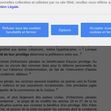
sonnelles collectées et utilisées par ce site Web, veuillez vous référer à
tion Légale.
re adoptait le 23 janvier 2014 un projet de loi augmentant les
Refuser tous les cookies
Accepter tous
nfractions pénales. Par le biais d’un privilège accordé aux victimes,
Options
facultatifs et fermer
cookies et fe
ci d’un avantage pour récupérer la créance née d’une condamnation
on donnée par
la loi hypothécaire
, il s’agit d’un « droit que la qualité
1
 préféré aux autres créanciers, même hypothécaires. »
Lorsque
2
ité de leur privilège
détermine la préférence entre eux.
times d’infractions pénales ne bénéficiaient d’aucun privilège. Au
raires ou encore des sommes dues pour la défense personnelle du
 sur l’absence d’indemnisation, du fait de l’intervention d’autres
3
u condamné, débiteur.
ction pénale, les victimes peuvent toutefois se tourner vers le Fonds
de violence et aux sauveteurs occasionnels. Une procédure jugée
4
 députés de la commission de la Justice.
es, et plus largement des parties civiles, d’infractions pénales
ondamné ; le projet de loi modifie les articles 19 et 27 de la loi
ation octroie aux victimes le bénéfice d’un privilège. Afin d’être
l’Etat, et pouvoir de la sorte récupérer les sommes dont le condamné