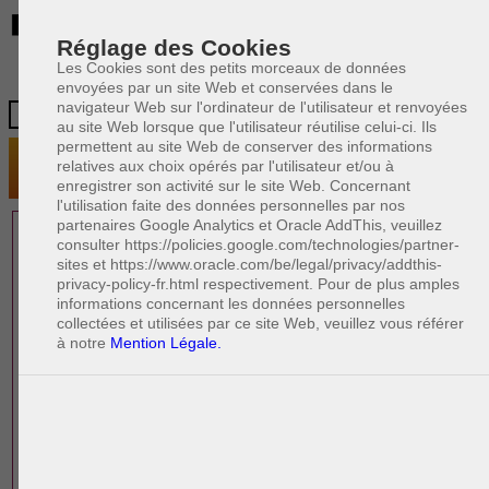
BE
Réglage des Cookies
Les Cookies sont des petits morceaux de données
envoyées par un site Web et conservées dans le
navigateur Web sur l'ordinateur de l'utilisateur et renvoyées
au site Web lorsque que l'utilisateur réutilise celui-ci. Ils
permettent au site Web de conserver des informations
relatives aux choix opérés par l'utilisateur et/ou à
enregistrer son activité sur le site Web. Concernant
l'utilisation faite des données personnelles par nos
partenaires Google Analytics et Oracle AddThis, veuillez
1 AVOCAT(S)
consulter https://policies.google.com/technologies/partner-
sites et https://www.oracle.com/be/legal/privacy/addthis-
EXPÉRIMENTÉ(S)
privacy-policy-fr.html respectivement. Pour de plus amples
EN DROIT DES AFFAIRES
informations concernant les données personnelles
collectées et utilisées par ce site Web, veuillez vous référer
à notre
Mention Légale.
PAOLO CRISCENZO
Avocat pénaliste
Plaide dans les arrondissements judicaires
suivants : à BRUXELLES - NAMUR -LIEGE
- MONS - CHARLEROI
DERNIÈRE PUBLICATION
Code pénal - De l'homicide, des blessures
R
F
et coups justifiés
R
F