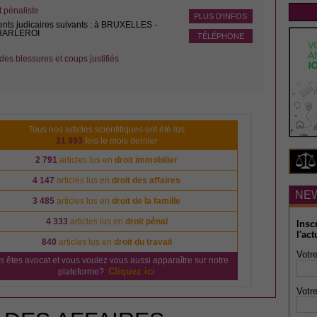
pénaliste
PLUS D'INFOS
ents judicaires suivants : à BRUXELLES -
CHARLEROI
TÉLÉPHONE
des blessures et coups justifiés
Tous nos articles scientifiques ont été lus
31 993
fois le mois dernier
2 791
articles lus en
droit immobilier
4 147
articles lus en
droit des affaires
NE
3 485
articles lus en
droit de la famille
4 333
articles lus en
droit pénal
Insc
l'act
840
articles lus en
droit du travail
Votre
s êtes avocat et vous voulez vous aussi apparaître sur notre
Cliquez ici
plateforme?
Votre