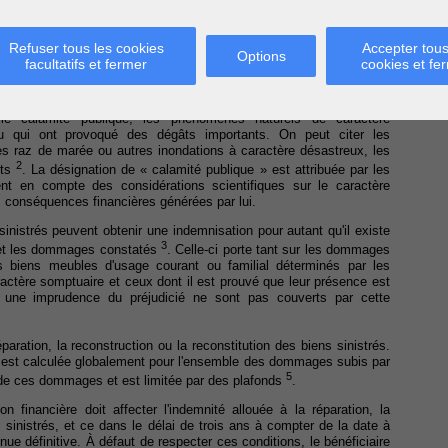
publique. Dans ces circonstances exceptionnelles, le Fonds des
cette catastrophe.
Refuser tous les cookies
Accepter tous
Options
nisation des dommages causés par des calamités publiques a été
facultatifs et fermer
cookies et fe
ementation fédérale reste en vigueur tant qu'une région n'a pas
e calamité publique, les phénomènes naturels de caractère
 ou qui ont provoqué des dégâts importants. On peut citer les
s raz de marée ou autres inondations à caractère désastreux, les
2
nts
. La désignation de « calamité publique » est attribuée par les
ent en compte des considérations scientifiques sur le caractère
 conséquences financières générées par lui.
sinistrés peuvent obtenir une indemnisation pour autant qu'il existe
3
té et les dommages constatés
. Celle-ci porte tant sur les dommages
s biens meubles d'usage courant ou familial déterminés par les
aractère somptuaire et ceux dont il est prouvé que leur présence est
une imprudence du préjudicié ne sont pas couverts par cette
paration, la reconstruction ou la reconstitution des biens sinistrés.
cs est calculée globalement pour l'ensemble des dommages subis par
5
l de ces dommages et est limitée par des plafonds
.
tion financière doit affecter l'indemnité allouée à la réparation, la
s sinistrés, et ce dans le délai de trois ans à compter de la date à
nue définitive. À défaut de respecter ces conditions, le bénéficiaire