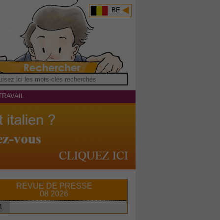
BE
TRAVAIL
REVUE DE PRESSE
08 2026
1