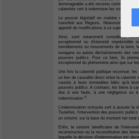
dommageable a été reconnu comme calamité 
calamités sert à indemniser les victimes de 
Le pouvoir législatif en matière d'indem
transféré aux Régions. Néanmoins, la régl
apporté de modifications à ce sujet.
Ainsi, sont notamment considérés comm
exceptionnel ou d'intensité imprévisible
tremblements ou mouvements de la terre, le
ouragans ou autres déchaînements des ve
pouvoirs publics. Pour ce faire, ils prenn
exceptionnel du phénomène ainsi que sur les
Une fois la calamité publique reconnue, les 
un lien de causalité direct entre la calami
causés à leurs immeubles bâtis qu'à leur
pouvoirs publics. A contrario, les biens à c
due à une faute, à une négligence ou à 
4
indemnisation
.
L'indemnisation octroyée sert à assurer la ré
Toutefois, l'intervention des pouvoirs publi
un sinistré, sur la base du montant net tota
Enfin, le sinistré bénéficiaire de l'interven
reconstruction ou la reconstitution des bien
laquelle la décision d'indemnisation est deve