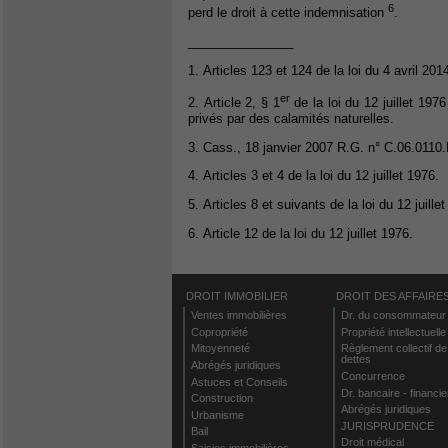
6
perd le droit à cette indemnisation
.
_______________
1. Articles 123 et 124 de la loi du 4 avril 20
er
2. Article 2, § 1
de la loi du 12 juillet 19
privés par des calamités naturelles.
3. Cass., 18 janvier 2007 R.G. n° C.06.0110.
4. Articles 3 et 4 de la loi du 12 juillet 1976.
5. Articles 8 et suivants de la loi du 12 juille
6. Article 12 de la loi du 12 juillet 1976.
DROIT IMMOBILIER
DROIT DES AFFAIRE
Ventes immobilières
Dr. du consommateur
Copropriété
Propriété intellectuelle
Mitoyenneté
Règlement collectif de
dettes
Abrégés juridiques
Concurrence
Astuces et Conseils
Dr. bancaire - financie
Construction
Abrégés juridiques
Urbanisme
JURISPRUDENCE
Bail
Droit médical