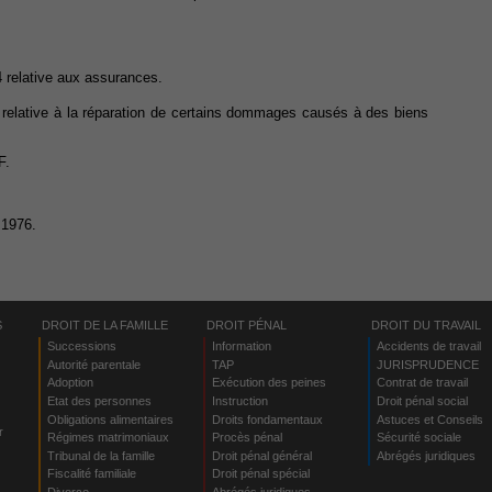
14 relative aux assurances.
76 relative à la réparation de certains dommages causés à des biens
F.
t 1976.
S
DROIT DE LA FAMILLE
DROIT PÉNAL
DROIT DU TRAVAIL
Successions
Information
Accidents de travail
Autorité parentale
TAP
JURISPRUDENCE
Adoption
Exécution des peines
Contrat de travail
Etat des personnes
Instruction
Droit pénal social
Obligations alimentaires
Droits fondamentaux
Astuces et Conseils
r
Régimes matrimoniaux
Procès pénal
Sécurité sociale
Tribunal de la famille
Droit pénal général
Abrégés juridiques
Fiscalité familiale
Droit pénal spécial