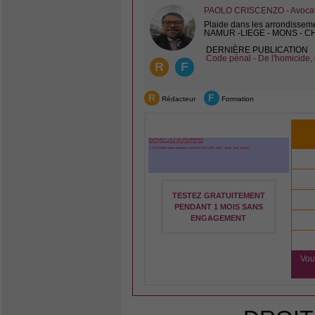
PAOLO CRISCENZO - Avocat 
Plaide dans les arrondissem
NAMUR -LIEGE - MONS - 
DERNIÈRE PUBLICATION
Code pénal - De l'homicide, 
R
F
R
F
Rédacteur
Formation
TESTEZ GRATUITEMENT
PENDANT 1 MOIS SANS
ENGAGEMENT
Vou