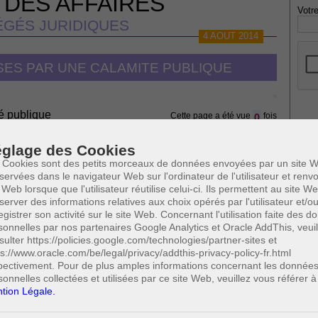
 DES AFFAIRES
Votre
GÉS JURIDIQUES
4 AOUT 2014
SES PAR UNE CALAMITE PUBLIQUE
é publique
0
Cette page a été vue
fois
* Ne
publi
glage des Cookies
 SUSCEPTIBLES DE VOUS INTERESSER:
 Cookies sont des petits morceaux de données envoyées par un site W
servées dans le navigateur Web sur l'ordinateur de l'utilisateur et ren
 Web lorsque que l'utilisateur réutilise celui-ci. Ils permettent au site W
Profe
server des informations relatives aux choix opérés par l'utilisateur et/o
A
egistrer son activité sur le site Web. Concernant l'utilisation faite des 
N
sonnelles par nos partenaires Google Analytics et Oracle AddThis, veuil
ts falsifiés
A
sulter https://policies.google.com/technologies/partner-sites et
A
ps://www.oracle.com/be/legal/privacy/addthis-privacy-policy-fr.html
C
pectivement. Pour de plus amples informations concernant les donnée
H
sonnelles collectées et utilisées par ce site Web, veuillez vous référer à
M
tion Légale.
 habitation qui couvrent la plupart des sinistres causés notamment
tion financière des pouvoirs publics ne prend place que si le fait