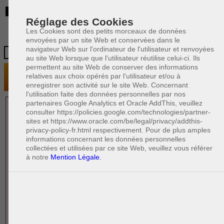
BE
Réglage des Cookies
Les Cookies sont des petits morceaux de données
envoyées par un site Web et conservées dans le
navigateur Web sur l'ordinateur de l'utilisateur et renvoyées
au site Web lorsque que l'utilisateur réutilise celui-ci. Ils
permettent au site Web de conserver des informations
relatives aux choix opérés par l'utilisateur et/ou à
enregistrer son activité sur le site Web. Concernant
l'utilisation faite des données personnelles par nos
partenaires Google Analytics et Oracle AddThis, veuillez
1 AVOCAT(S)
consulter https://policies.google.com/technologies/partner-
sites et https://www.oracle.com/be/legal/privacy/addthis-
EXPÉRIMENTÉ(S)
privacy-policy-fr.html respectivement. Pour de plus amples
EN DROIT DES AFFAIRES
informations concernant les données personnelles
collectées et utilisées par ce site Web, veuillez vous référer
à notre
Mention Légale.
PAOLO CRISCENZO
Avocat pénaliste
Plaide dans les arrondissements judicaires
suivants : à BRUXELLES - NAMUR -LIEGE
- MONS - CHARLEROI
DERNIÈRE PUBLICATION
Code pénal - De l'homicide, des blessures
R
F
et coups justifiés
R
F