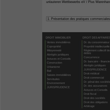
unlauteren Wettbewerbs eV / Plus Warenha
DROIT IMMOBILIER
DROIT DES AFFAIRE
Ventes immobilières
Dr. du consommateur
Copropriété
Propriété intellectuelle
Mitoyenneté
Règlement collectif de
dettes
Abrégés juridiques
Concurrence
Astuces et Conseils
Dr. bancaire - financie
Construction
Abrégés juridiques
Urbanisme
JURISPRUDENCE
Bail
Droit médical
Saisies immobilières
Droit commercial
Servitudes
Dr. pénal des société
Environnement
Dr. des assurances
JURISPRUDENCE
Astuces et Conseils
Droit fiscal
Droit des sociétés
Droit des obligations
Arbitrage