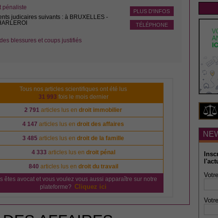
pénaliste
PLUS D'INFOS
ents judicaires suivants : à BRUXELLES -
CHARLEROI
TÉLÉPHONE
des blessures et coups justifiés
Tous nos articles scientifiques ont été lus
31 993
fois le mois dernier
2 791
articles lus en
droit immobilier
4 147
articles lus en
droit des affaires
NE
3 485
articles lus en
droit de la famille
4 333
articles lus en
droit pénal
Insc
l'act
840
articles lus en
droit du travail
Votre
s êtes avocat et vous voulez vous aussi apparaître sur notre
Cliquez ici
plateforme?
Votre