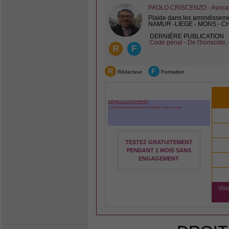
PAOLO CRISCENZO - Avocat 
Plaide dans les arrondissem
NAMUR -LIEGE - MONS - 
DERNIÈRE PUBLICATION
Code pénal - De l'homicide, 
R
F
R
F
Rédacteur
Formation
TESTEZ GRATUITEMENT
PENDANT 1 MOIS SANS
ENGAGEMENT
Vou