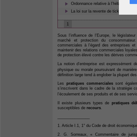
Ordonnance relative à l’hébergement 
La loi sur la revente de tickets devan
1
Sous l’influence de l’Europe, le législate
marché et protection du consommateur. 
commerciales à l’égard des entreprises et 
maintenir des relations commerciales loyale
de protection élevé contre les dérives comme
La notion d’entreprise est expressément dé
physique ou morale poursuivant de manièr
définition large tend à englober la plupart
Les
pratiques commerciales
sont égaleme
s’inscrivent dans le cadre de la stratégie 
l’écoulement de ses produits et de ses serv
Il existe plusieurs types de
pratiques dé
susceptibles de
recours
.
_______________
1. Article I.1, 1° du Code de droit économiqu
2. G. Sorreaux, « Commentaire de jurisp