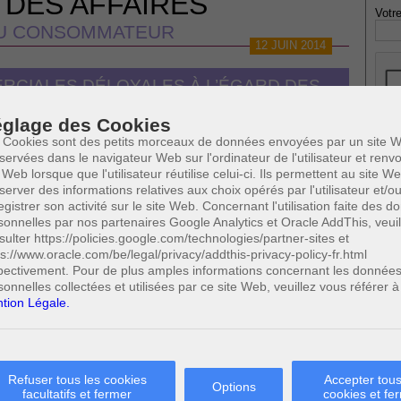
 DES AFFAIRES
Votre
DU CONSOMMATEUR
12 JUIN 2014
RCIALES DÉLOYALES À L’ÉGARD DES
ENTREPRISES
glage des Cookies
 Cookies sont des petits morceaux de données envoyées par un site W
servées dans le navigateur Web sur l'ordinateur de l'utilisateur et ren
* Ne
publi
 Web lorsque que l'utilisateur réutilise celui-ci. Ils permettent au site W
éloyales à l'égard des entreprises
server des informations relatives aux choix opérés par l'utilisateur et/o
che
egistrer son activité sur le site Web. Concernant l'utilisation faite des 
sonnelles par nos partenaires Google Analytics et Oracle AddThis, veuil
ciales déloyales à l'égard des entreprises
sulter https://policies.google.com/technologies/partner-sites et
Profe
ales déloyales à l'égard des entreprises
Cette page a
(1/4)
ps://www.oracle.com/be/legal/privacy/addthis-privacy-policy-fr.html
A
0
été vue
pectivement. Pour de plus amples informations concernant les donnée
N
fois
sonnelles collectées et utilisées par ce site Web, veuillez vous référer à
A
tion Légale.
A
 SUSCEPTIBLES DE VOUS INTERESSER:
C
H
tournement de clientèle
M
 à l’égard des entreprises
Refuser tous les cookies
Accepter tous
Options
es à l’égard des consommateurs
facultatifs et fermer
cookies et fe