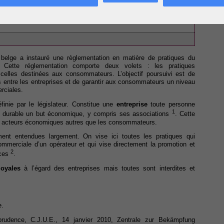
touristique
t la Cour constitutionnelle
ur belge a instauré une règlementation en matière de pratiques du
Cette réglementation comporte deux volets : les pratiques
celles destinées aux consommateurs. L’objectif poursuivi est de
s entre les entreprises et de garantir aux consommateurs un niveau
rciales.
finie par le législateur. Constitue une
entreprise
toute personne
1
e durable un but économique, y compris ses associations
. Cette
 des acteurs économiques autres que les consommateurs.
nt entendues largement. On vise ici toutes les pratiques qui
commerciale d’un opérateur et qui vise directement la promotion et
2
ices
.
loyales
à l’égard des entreprises mais toutes sont interdites et
e.
rudence, C.J.U.E., 14 janvier 2010, Zentrale zur Bekämpfung