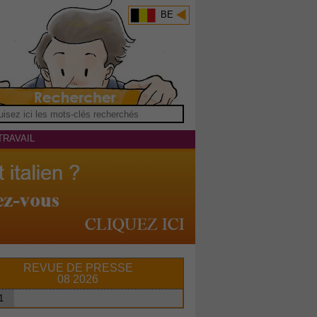
BE
TRAVAIL
REVUE DE PRESSE
08 2026
1