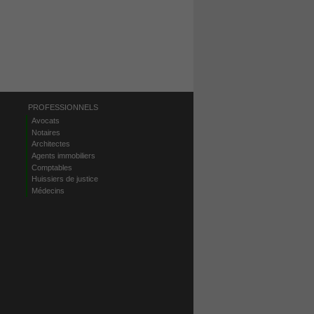
PROFESSIONNELS
Avocats
Notaires
Architectes
Agents immobiliers
Comptables
Huissiers de justice
Médecins