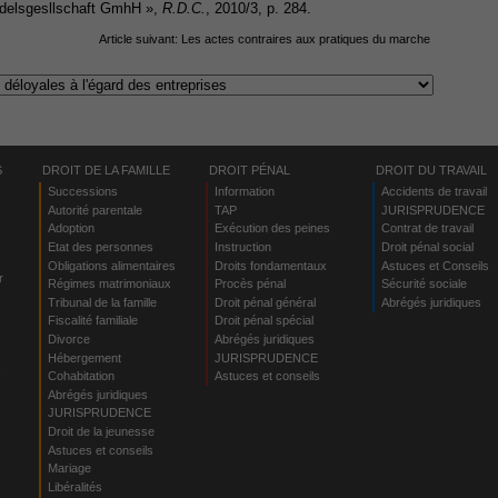
ndelsgesllschaft GmhH »,
R.D.C.
, 2010/3, p. 284.
Article suivant:
Les actes contraires aux pratiques du marche
S
DROIT DE LA FAMILLE
DROIT PÉNAL
DROIT DU TRAVAIL
Successions
Information
Accidents de travail
Autorité parentale
TAP
JURISPRUDENCE
Adoption
Exécution des peines
Contrat de travail
Etat des personnes
Instruction
Droit pénal social
Obligations alimentaires
Droits fondamentaux
Astuces et Conseils
r
Régimes matrimoniaux
Procès pénal
Sécurité sociale
Tribunal de la famille
Droit pénal général
Abrégés juridiques
Fiscalité familiale
Droit pénal spécial
Divorce
Abrégés juridiques
Hébergement
JURISPRUDENCE
s
Cohabitation
Astuces et conseils
Abrégés juridiques
JURISPRUDENCE
Droit de la jeunesse
Astuces et conseils
Mariage
Libéralités