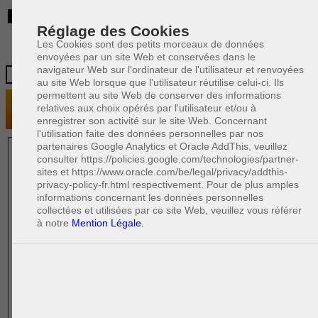
BE
Réglage des Cookies
Les Cookies sont des petits morceaux de données
envoyées par un site Web et conservées dans le
navigateur Web sur l'ordinateur de l'utilisateur et renvoyées
au site Web lorsque que l'utilisateur réutilise celui-ci. Ils
permettent au site Web de conserver des informations
relatives aux choix opérés par l'utilisateur et/ou à
enregistrer son activité sur le site Web. Concernant
l'utilisation faite des données personnelles par nos
partenaires Google Analytics et Oracle AddThis, veuillez
1 AVOCAT(S)
consulter https://policies.google.com/technologies/partner-
sites et https://www.oracle.com/be/legal/privacy/addthis-
EXPÉRIMENTÉ(S)
privacy-policy-fr.html respectivement. Pour de plus amples
EN DROIT DES AFFAIRES
informations concernant les données personnelles
collectées et utilisées par ce site Web, veuillez vous référer
à notre
Mention Légale.
PAOLO CRISCENZO
Avocat pénaliste
Plaide dans les arrondissements judicaires
suivants : à BRUXELLES - NAMUR -LIEGE
- MONS - CHARLEROI
DERNIÈRE PUBLICATION
Code pénal - De l'homicide, des blessures
R
F
et coups justifiés
R
F