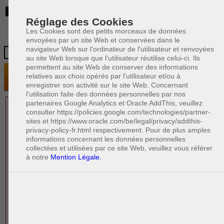
BE
Réglage des Cookies
Les Cookies sont des petits morceaux de données
envoyées par un site Web et conservées dans le
navigateur Web sur l'ordinateur de l'utilisateur et renvoyées
au site Web lorsque que l'utilisateur réutilise celui-ci. Ils
permettent au site Web de conserver des informations
relatives aux choix opérés par l'utilisateur et/ou à
enregistrer son activité sur le site Web. Concernant
l'utilisation faite des données personnelles par nos
partenaires Google Analytics et Oracle AddThis, veuillez
1 AVOCAT(S)
consulter https://policies.google.com/technologies/partner-
sites et https://www.oracle.com/be/legal/privacy/addthis-
EXPÉRIMENTÉ(S)
privacy-policy-fr.html respectivement. Pour de plus amples
EN DROIT DES AFFAIRES
informations concernant les données personnelles
collectées et utilisées par ce site Web, veuillez vous référer
à notre
Mention Légale.
PAOLO CRISCENZO
Avocat pénaliste
Plaide dans les arrondissements judicaires
suivants : à BRUXELLES - NAMUR -LIEGE
- MONS - CHARLEROI
DERNIÈRE PUBLICATION
Code pénal - De l'homicide, des blessures
R
F
et coups justifiés
R
F