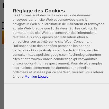
BE
Réglage des Cookies
Les Cookies sont des petits morceaux de données
envoyées par un site Web et conservées dans le
navigateur Web sur l'ordinateur de l'utilisateur et renvoyées
au site Web lorsque que l'utilisateur réutilise celui-ci. Ils
permettent au site Web de conserver des informations
relatives aux choix opérés par l'utilisateur et/ou à
enregistrer son activité sur le site Web. Concernant
l'utilisation faite des données personnelles par nos
partenaires Google Analytics et Oracle AddThis, veuillez
1 AVOCAT(S)
consulter https://policies.google.com/technologies/partner-
sites et https://www.oracle.com/be/legal/privacy/addthis-
EXPÉRIMENTÉ(S)
privacy-policy-fr.html respectivement. Pour de plus amples
EN DROIT DE LA FAMILLE
informations concernant les données personnelles
collectées et utilisées par ce site Web, veuillez vous référer
à notre
Mention Légale.
PAOLO CRISCENZO
Avocat pénaliste
Plaide dans les arrondissements judicaires
suivants : à BRUXELLES - NAMUR -LIEGE
- MONS - CHARLEROI
DERNIÈRE PUBLICATION
Code pénal - De l'homicide, des blessures
R
F
et coups justifiés
R
F