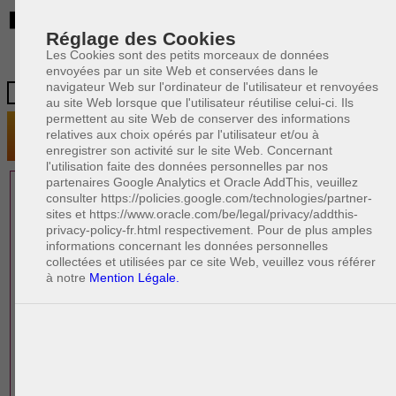
BE
Réglage des Cookies
Les Cookies sont des petits morceaux de données
envoyées par un site Web et conservées dans le
navigateur Web sur l'ordinateur de l'utilisateur et renvoyées
au site Web lorsque que l'utilisateur réutilise celui-ci. Ils
permettent au site Web de conserver des informations
relatives aux choix opérés par l'utilisateur et/ou à
enregistrer son activité sur le site Web. Concernant
l'utilisation faite des données personnelles par nos
partenaires Google Analytics et Oracle AddThis, veuillez
1 AVOCAT(S)
consulter https://policies.google.com/technologies/partner-
sites et https://www.oracle.com/be/legal/privacy/addthis-
EXPÉRIMENTÉ(S)
privacy-policy-fr.html respectivement. Pour de plus amples
EN DROIT DE LA FAMILLE
informations concernant les données personnelles
collectées et utilisées par ce site Web, veuillez vous référer
à notre
Mention Légale.
PAOLO CRISCENZO
Avocat pénaliste
Plaide dans les arrondissements judicaires
suivants : à BRUXELLES - NAMUR -LIEGE
- MONS - CHARLEROI
DERNIÈRE PUBLICATION
Code pénal - De l'homicide, des blessures
R
F
et coups justifiés
R
F