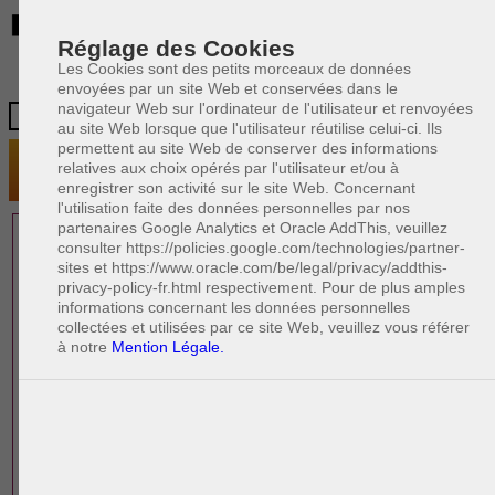
BE
Réglage des Cookies
Les Cookies sont des petits morceaux de données
envoyées par un site Web et conservées dans le
navigateur Web sur l'ordinateur de l'utilisateur et renvoyées
au site Web lorsque que l'utilisateur réutilise celui-ci. Ils
permettent au site Web de conserver des informations
relatives aux choix opérés par l'utilisateur et/ou à
enregistrer son activité sur le site Web. Concernant
l'utilisation faite des données personnelles par nos
partenaires Google Analytics et Oracle AddThis, veuillez
1 AVOCAT(S)
consulter https://policies.google.com/technologies/partner-
sites et https://www.oracle.com/be/legal/privacy/addthis-
EXPÉRIMENTÉ(S)
privacy-policy-fr.html respectivement. Pour de plus amples
PRÈS DE CHEZ VOUS
informations concernant les données personnelles
collectées et utilisées par ce site Web, veuillez vous référer
à notre
Mention Légale.
PAOLO CRISCENZO
Avocat pénaliste
Plaide dans les arrondissements judicaires
suivants : à BRUXELLES - NAMUR -LIEGE
- MONS - CHARLEROI
DERNIÈRE PUBLICATION
Code pénal - De l'homicide, des blessures
R
F
et coups justifiés