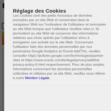
BE
Réglage des Cookies
Les Cookies sont des petits morceaux de données
envoyées par un site Web et conservées dans le
navigateur Web sur l'ordinateur de l'utilisateur et renvoyées
au site Web lorsque que l'utilisateur réutilise celui-ci. Ils
permettent au site Web de conserver des informations
relatives aux choix opérés par l'utilisateur et/ou à
enregistrer son activité sur le site Web. Concernant
l'utilisation faite des données personnelles par nos
partenaires Google Analytics et Oracle AddThis, veuillez
1 AVOCAT(S)
consulter https://policies.google.com/technologies/partner-
sites et https://www.oracle.com/be/legal/privacy/addthis-
EXPÉRIMENTÉ(S)
privacy-policy-fr.html respectivement. Pour de plus amples
PRÈS DE CHEZ VOUS
informations concernant les données personnelles
collectées et utilisées par ce site Web, veuillez vous référer
à notre
Mention Légale.
PAOLO CRISCENZO
Avocat pénaliste
Plaide dans les arrondissements judicaires
suivants : à BRUXELLES - NAMUR -LIEGE
- MONS - CHARLEROI
DERNIÈRE PUBLICATION
Code pénal - De l'homicide, des blessures
R
F
et coups justifiés