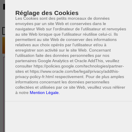
BE
Réglage des Cookies
Les Cookies sont des petits morceaux de données
envoyées par un site Web et conservées dans le
navigateur Web sur l'ordinateur de l'utilisateur et renvoyées
au site Web lorsque que l'utilisateur réutilise celui-ci. Ils
permettent au site Web de conserver des informations
relatives aux choix opérés par l'utilisateur et/ou à
enregistrer son activité sur le site Web. Concernant
l'utilisation faite des données personnelles par nos
partenaires Google Analytics et Oracle AddThis, veuillez
1 AVOCAT(S)
consulter https://policies.google.com/technologies/partner-
sites et https://www.oracle.com/be/legal/privacy/addthis-
EXPÉRIMENTÉ(S)
privacy-policy-fr.html respectivement. Pour de plus amples
PRÈS DE CHEZ VOUS
informations concernant les données personnelles
collectées et utilisées par ce site Web, veuillez vous référer
à notre
Mention Légale.
PAOLO CRISCENZO
Avocat pénaliste
Plaide dans les arrondissements judicaires
suivants : à BRUXELLES - NAMUR -LIEGE
- MONS - CHARLEROI
DERNIÈRE PUBLICATION
Code pénal - De l'homicide, des blessures
R
F
et coups justifiés