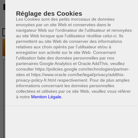
BE
Réglage des Cookies
Les Cookies sont des petits morceaux de données
envoyées par un site Web et conservées dans le
navigateur Web sur l'ordinateur de l'utilisateur et renvoyées
au site Web lorsque que l'utilisateur réutilise celui-ci. Ils
permettent au site Web de conserver des informations
relatives aux choix opérés par l'utilisateur et/ou à
enregistrer son activité sur le site Web. Concernant
l'utilisation faite des données personnelles par nos
partenaires Google Analytics et Oracle AddThis, veuillez
1 AVOCAT(S)
consulter https://policies.google.com/technologies/partner-
sites et https://www.oracle.com/be/legal/privacy/addthis-
EXPÉRIMENTÉ(S)
privacy-policy-fr.html respectivement. Pour de plus amples
PRÈS DE CHEZ VOUS
informations concernant les données personnelles
collectées et utilisées par ce site Web, veuillez vous référer
à notre
Mention Légale.
PAOLO CRISCENZO
Avocat pénaliste
Plaide dans les arrondissements judicaires
suivants : à BRUXELLES - NAMUR -LIEGE
- MONS - CHARLEROI
DERNIÈRE PUBLICATION
Code pénal - De l'homicide, des blessures
R
F
et coups justifiés