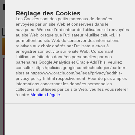
BE
Réglage des Cookies
Les Cookies sont des petits morceaux de données
envoyées par un site Web et conservées dans le
navigateur Web sur l'ordinateur de l'utilisateur et renvoyées
au site Web lorsque que l'utilisateur réutilise celui-ci. Ils
permettent au site Web de conserver des informations
relatives aux choix opérés par l'utilisateur et/ou à
enregistrer son activité sur le site Web. Concernant
l'utilisation faite des données personnelles par nos
partenaires Google Analytics et Oracle AddThis, veuillez
1 AVOCAT(S)
consulter https://policies.google.com/technologies/partner-
sites et https://www.oracle.com/be/legal/privacy/addthis-
EXPÉRIMENTÉ(S)
privacy-policy-fr.html respectivement. Pour de plus amples
PRÈS DE CHEZ VOUS
informations concernant les données personnelles
collectées et utilisées par ce site Web, veuillez vous référer
à notre
Mention Légale.
PAOLO CRISCENZO
Avocat pénaliste
Plaide dans les arrondissements judicaires
suivants : à BRUXELLES - NAMUR -LIEGE
- MONS - CHARLEROI
DERNIÈRE PUBLICATION
Code pénal - De l'homicide, des blessures
R
F
et coups justifiés