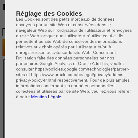
BE
Réglage des Cookies
Les Cookies sont des petits morceaux de données
envoyées par un site Web et conservées dans le
navigateur Web sur l'ordinateur de l'utilisateur et renvoyées
au site Web lorsque que l'utilisateur réutilise celui-ci. Ils
permettent au site Web de conserver des informations
relatives aux choix opérés par l'utilisateur et/ou à
enregistrer son activité sur le site Web. Concernant
l'utilisation faite des données personnelles par nos
partenaires Google Analytics et Oracle AddThis, veuillez
1 AVOCAT(S)
consulter https://policies.google.com/technologies/partner-
sites et https://www.oracle.com/be/legal/privacy/addthis-
EXPÉRIMENTÉ(S)
privacy-policy-fr.html respectivement. Pour de plus amples
EN DROIT IMMOBILIER
informations concernant les données personnelles
collectées et utilisées par ce site Web, veuillez vous référer
à notre
Mention Légale.
PAOLO CRISCENZO
Avocat pénaliste
Plaide dans les arrondissements judicaires
suivants : à BRUXELLES - NAMUR -LIEGE
- MONS - CHARLEROI
DERNIÈRE PUBLICATION
Code pénal - De l'homicide, des blessures
R
F
et coups justifiés
R
F