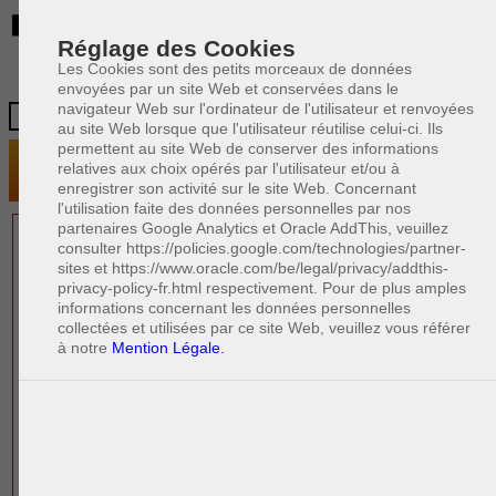
BE
Réglage des Cookies
Les Cookies sont des petits morceaux de données
envoyées par un site Web et conservées dans le
navigateur Web sur l'ordinateur de l'utilisateur et renvoyées
au site Web lorsque que l'utilisateur réutilise celui-ci. Ils
permettent au site Web de conserver des informations
relatives aux choix opérés par l'utilisateur et/ou à
enregistrer son activité sur le site Web. Concernant
l'utilisation faite des données personnelles par nos
partenaires Google Analytics et Oracle AddThis, veuillez
1 AVOCAT(S)
consulter https://policies.google.com/technologies/partner-
sites et https://www.oracle.com/be/legal/privacy/addthis-
EXPÉRIMENTÉ(S)
privacy-policy-fr.html respectivement. Pour de plus amples
EN DROIT IMMOBILIER
informations concernant les données personnelles
collectées et utilisées par ce site Web, veuillez vous référer
à notre
Mention Légale.
PAOLO CRISCENZO
Avocat pénaliste
Plaide dans les arrondissements judicaires
suivants : à BRUXELLES - NAMUR -LIEGE
- MONS - CHARLEROI
DERNIÈRE PUBLICATION
Code pénal - De l'homicide, des blessures
R
F
et coups justifiés
R
F