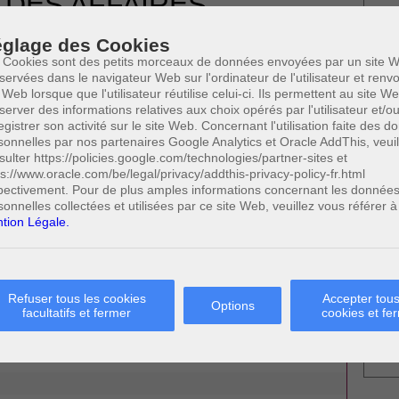
 DES AFFAIRES
Votre
CES ET CONSEILS
glage des Cookies
9 JUIN 2015
 Cookies sont des petits morceaux de données envoyées par un site W
servées dans le navigateur Web sur l'ordinateur de l'utilisateur et ren
 Web lorsque que l'utilisateur réutilise celui-ci. Ils permettent au site W
server des informations relatives aux choix opérés par l'utilisateur et/o
egistrer son activité sur le site Web. Concernant l'utilisation faite des 
sonnelles par nos partenaires Google Analytics et Oracle AddThis, veuil
sulter https://policies.google.com/technologies/partner-sites et
* Ne
publi
ps://www.oracle.com/be/legal/privacy/addthis-privacy-policy-fr.html
pectivement. Pour de plus amples informations concernant les donnée
sonnelles collectées et utilisées par ce site Web, veuillez vous référer à
tion Légale.
X ENCHÈRES EN LIGNE (EBAY)
Profe
A
N
)
0
A
Cette page a été vue
fois
Refuser tous les cookies
Accepter tous
Options
A
0
dont
le mois dernier.
facultatifs et fermer
cookies et fe
C
H
 SUSCEPTIBLES DE VOUS INTERESSER:
M