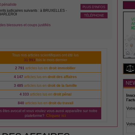
pénaliste
PLUS D'INFOS
ents judicaires suivants : à BRUXELLES -
CHARLEROI
TÉLÉPHONE
des blessures et coups justifiés
Tous nos articles scientifiques ont été lus
31 993
fois le mois dernier
2 791
articles lus en
droit immobilier
4 147
articles lus en
droit des affaires
NE
3 485
articles lus en
droit de la famille
4 333
articles lus en
droit pénal
Insc
l'act
840
articles lus en
droit du travail
Votre
s êtes avocat et vous voulez vous aussi apparaître sur notre
Cliquez ici
plateforme?
Votre