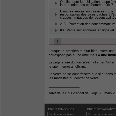
Quelles sont les obligations suppléme
la protection des consommateurs ?
Dans les ventes successives ( Chaînes
responsables des vices cachés à l'éga
clauses limitatives de responsabilité
#16 : Protection des consommateurs
#8 : Vente aux enchères en ligne (eB
1
Lorsque le propriétaire d’un bien insère u
correspond pas à une offre mais à
une invit
Le propriétaire du bien n’est ni lié par l’off
le site internet à l’offrant.
La vente ne se concrétisera que si et dans l
les modalités du contrat de vente.
_________________
Arrêt de la Cour d’appel de Liège, 25 mars 2
DROIT IMMOBILIER
DROIT DES AFFAIRE
Ventes immobilières
Dr. du consommateur