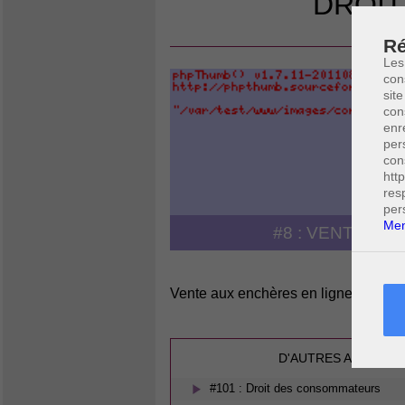
DROIT
ASTU
Ré
Les
con
site
con
enr
per
con
htt
res
per
Men
#8 : VENTE AU
Vente aux enchères en ligne ( eBay 
D'AUTRES ARTICLES
#101 : Droit des consommateurs