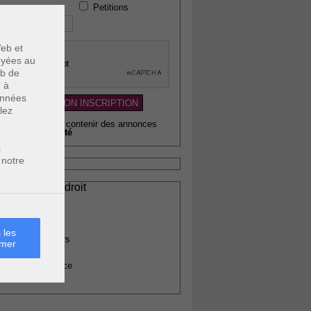
Petitions
 téléphone :
eb et
voyées au
eb de
u à
données
lez
wsletter pouvant contenir des annonces
citaires de
qualité
s
 notre
ssionnels du droit
vocats
otaires
rchitectes
 les
gents immobiliers
rmer
omptables
uissiers de justice
édecins