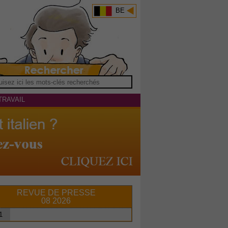
BE
TRAVAIL
REVUE DE PRESSE
08 2026
1