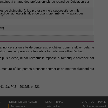
ntaires à charge des professionnels au regard de législation sur
 de distribution), les professionnels successifs sont-ils
rd de l'acheteur final, et ce quant bien même il y aurait des
s ?
ay)
ne annonce sur un site de vente aux enchères comme eBay, cela ne
ation
aux acquéreurs potentiels à formuler une offre d’achat.
re la plus élevée, ni par l’éventuelle réponse automatique adressée par
a mesure où les parties prennent contact et se mettent d’accord sur
011,
J.L.M.B.
, 2012/5, p. 221.
S
DROIT DE LA FAMILLE
DROIT PÉNAL
DROIT DU TRAVAIL
Successions
Information
Accidents de travail