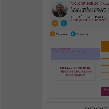
PAOLO CRISCENZO - Avocat 
Plaide dans les arrondissem
NAMUR -LIEGE - MONS - 
DERNIÈRE PUBLICATION
Code pénal - De l'homicide, 
R
F
R
F
Rédacteur
Formation
TESTEZ GRATUITEMENT
PENDANT 1 MOIS SANS
ENGAGEMENT
Vou