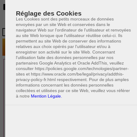
BE
Réglage des Cookies
Les Cookies sont des petits morceaux de données
envoyées par un site Web et conservées dans le
navigateur Web sur l'ordinateur de l'utilisateur et renvoyées
au site Web lorsque que l'utilisateur réutilise celui-ci. Ils
permettent au site Web de conserver des informations
relatives aux choix opérés par l'utilisateur et/ou à
enregistrer son activité sur le site Web. Concernant
l'utilisation faite des données personnelles par nos
partenaires Google Analytics et Oracle AddThis, veuillez
1 AVOCAT(S)
consulter https://policies.google.com/technologies/partner-
sites et https://www.oracle.com/be/legal/privacy/addthis-
EXPÉRIMENTÉ(S)
privacy-policy-fr.html respectivement. Pour de plus amples
EN DROIT DES AFFAIRES
informations concernant les données personnelles
collectées et utilisées par ce site Web, veuillez vous référer
à notre
Mention Légale.
PAOLO CRISCENZO
Avocat pénaliste
Plaide dans les arrondissements judicaires
suivants : à BRUXELLES - NAMUR -LIEGE
- MONS - CHARLEROI
DERNIÈRE PUBLICATION
Code pénal - De l'homicide, des blessures
R
F
et coups justifiés
R
F