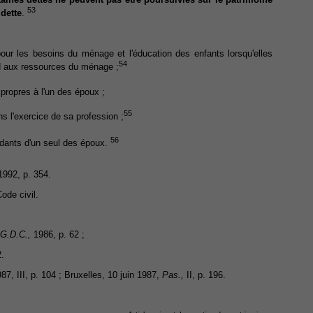
53
 dette
.
ur les besoins du ménage et l'éducation des enfants lorsqu'elles
54
d aux ressources du ménage ;
 propres à l'un des époux ;
55
 l'exercice de sa profession ;
56
ndants d'un seul des époux.
992, p. 354.
ode civil.
G.D.C.,
1986, p. 62 ;
.
87, III, p. 104 ; Bruxelles, 10 juin 1987,
Pas.,
II, p. 196.