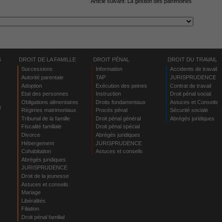
Article suivant:
La gestion des patrimoines
S
DROIT DE LA FAMILLE
DROIT PÉNAL
DROIT DU TRAVAIL
Successions
Information
Accidents de travail
Autorité parentale
TAP
JURISPRUDENCE
Adoption
Exécution des peines
Contrat de travail
Etat des personnes
Instruction
Droit pénal social
Obligations alimentaires
Droits fondamentaux
Astuces et Conseils
r
Régimes matrimoniaux
Procès pénal
Sécurité sociale
Tribunal de la famille
Droit pénal général
Abrégés juridiques
Fiscalité familiale
Droit pénal spécial
Divorce
Abrégés juridiques
Hébergement
JURISPRUDENCE
s
Cohabitation
Astuces et conseils
Abrégés juridiques
JURISPRUDENCE
Droit de la jeunesse
Astuces et conseils
Mariage
Libéralités
Filiation
Droit pénal familial