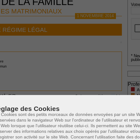
 DE LA FAMILLE
Votre
ES MATRIMONIAUX
1 NOVEMBRE 2014
E RÉGIME LÉGAL
* Ne
publi
pre
ommun
Profe
A
gal
N
0
(5/7)
Cette page a été vue
fois
A
0
dont
le mois dernier.
glage des Cookies
A
C
 Cookies sont des petits morceaux de données envoyées par un site W
 SUSCEPTIBLES DE VOUS INTERESSER:
H
servées dans le navigateur Web sur l'ordinateur de l'utilisateur et ren
 Web lorsque que l'utilisateur réutilise celui-ci. Ils permettent au site W
M
server des informations relatives aux choix opérés par l'utilisateur et/o
egistrer son activité sur le site Web. Concernant l'utilisation faite des 