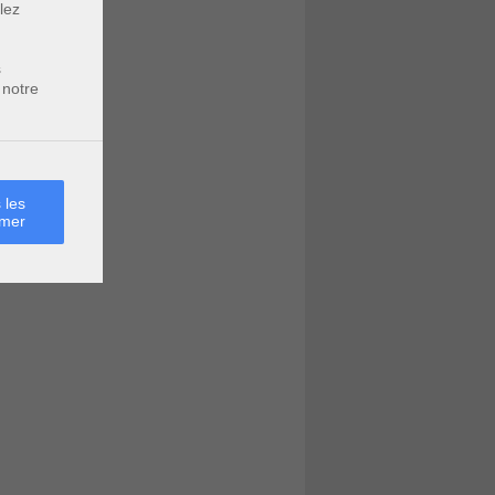
lez
s
 notre
 les
rmer