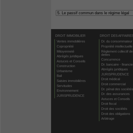
DROIT IMMOBILIER
DROIT DES AFFAIRE
Ventes immobilières
Dr. du consommateur
Copropriété
Propriété intellectuelle
Mitoyenneté
Règlement collectif de
dettes
Abrégés juridiques
Concurrence
Astuces et Conseils
Dr. bancaire - financie
Construction
Abrégés juridiques
Urbanisme
JURISPRUDENCE
Bail
Droit médical
Saisies immobilières
Droit commercial
Servitudes
Dr. pénal des société
Environnement
Dr. des assurances
JURISPRUDENCE
Astuces et Conseils
Droit fiscal
Droit des sociétés
Droit des obligations
Arbitrage