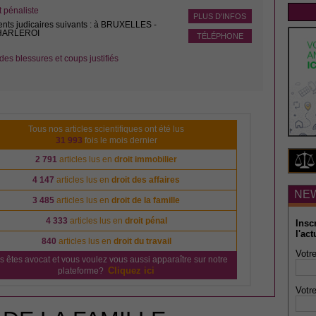
pénaliste
PLUS D'INFOS
ents judicaires suivants : à BRUXELLES -
CHARLEROI
TÉLÉPHONE
des blessures et coups justifiés
Tous nos articles scientifiques ont été lus
31 993
fois le mois dernier
2 791
articles lus en
droit immobilier
4 147
articles lus en
droit des affaires
NE
3 485
articles lus en
droit de la famille
4 333
articles lus en
droit pénal
Insc
l'act
840
articles lus en
droit du travail
Votre
s êtes avocat et vous voulez vous aussi apparaître sur notre
Cliquez ici
plateforme?
Votre