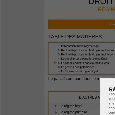
DROIT
RÉGIM
L
TABLE DES MATIÈRES
1. Introduction sur le régime légal
2. Régime légal : Les actifs du patrimoine pro
3. Régime légal : Les actifs du patrimoine c
4. Le passif propre dans le régime légal
5. Le passif commun dans le régime légal
6. La gestion des patrimoines
7. La dissolution du régime légal
Le passif commun dans le régime lé
Ré
Les
D'AUTRES ARTICLES
con
site
Le régime légal
con
Le régime primaire
enr