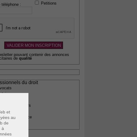
Petitions
 téléphone :
wsletter pouvant contenir des annonces
citaires de
qualité
ssionnels du droit
vocats
otaires
rchitectes
gents immobiliers
omptables
eb et
uissiers de justice
voyées au
eb de
édecins
u à
données