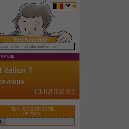
BE
TRAVAIL
REVUE DE PRESSE
08 2026
1