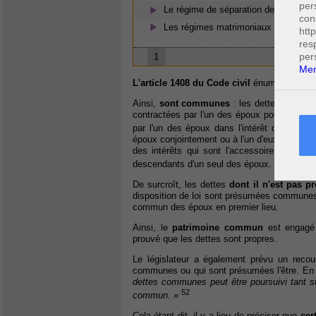
per
Le régime de séparation de biens
con
Les régimes matrimoniaux
htt
res
per
1
Men
L'article 1408 du Code civil
énumère les de
Ainsi,
sont communes
: les dettes contrac
contractées par l'un des époux pour les bes
par l'un des époux dans l'intérêt du patr
époux conjointement ou à l'un d'eux avec st
des intérêts qui sont l'accessoire de dette
51
descendants d'un seul des époux.
De surcroît, les dettes
dont il n'est pas p
disposition de loi sont présumées communes. 
commun des époux en premier lieu.
Ainsi, le
patrimoine commun
est engagé 
prouvé que les dettes sont propres.
Le législateur a également prévu un recou
communes ou qui sont présumées l'être. En 
dettes communes peut être poursuivi tant s
52
commun.
»
Cela étant dit, il y a lieu de préciser que
cer