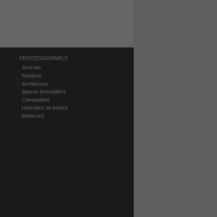
PROFESSIONNELS
Avocats
Notaires
Architectes
Agents immobiliers
Comptables
Huissiers de justice
Médecins