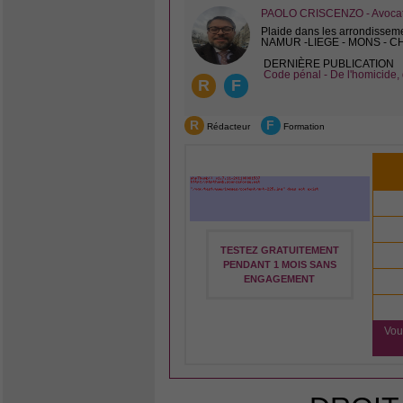
PAOLO CRISCENZO - Avocat 
Plaide dans les arrondissem
NAMUR -LIEGE - MONS - 
DERNIÈRE PUBLICATION
Code pénal - De l'homicide, 
R
F
R
F
Rédacteur
Formation
TESTEZ GRATUITEMENT
PENDANT 1 MOIS SANS
ENGAGEMENT
Vou